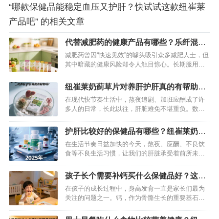
“哪款保健品能稳定血压又护肝？快试试这款纽崔莱
产品吧” 的相关文章
代替减肥药的健康产品有哪些？乐纤混合
营养代餐不容错过
减肥药曾因“快速见效”的噱头吸引众多减肥人士，但
其中暗藏的健康风险却令人触目惊心。长期服用减
肥药可能引发心悸、失眠、肝肾损伤等副作用，甚
至导致不可逆的健康问题。想要安全减肥，不妨将
纽崔莱奶蓟草片对养肝护肝真的有帮助
目光转向更天然、科学的健康产品。其中，纽崔莱
吗？详细为你揭秘
在现代快节奏生活中，熬夜追剧、加班应酬成了许
乐纤混合营养代餐凭借出色的功效脱颖而出，同时
多人的日常，长此以往，肝脏难免不堪重负。数据
还有其他健康好物也值得关注，共同…
显示，我国肝脏疾病患者数量呈上升趋势，养肝护
肝愈发重要。在众多护肝产品里，纽崔莱奶蓟草片
护肝比较好的保健品有哪些？纽崔莱奶蓟
备受关注，它真能守护肝脏健康吗？我们一起深入
草片护肝好帮手
在生活节奏日益加快的今天，熬夜、应酬、不良饮
探究。…
食等不良生活习惯，让我们的肝脏承受着前所未有
的压力。很多人开始关注护肝保健品，希望借助它
们为肝脏健康保驾护航。面对琳琅满目的产品，究
孩子长个需要补钙买什么保健品好？这款
竟哪些才是真正值得选择的呢？今天就为大家盘点
纽崔莱产品别错过
在孩子的成长过程中，身高发育一直是家长们最为
2025年护肝效果较好的几款保健品。…
关注的问题之一。钙，作为骨骼生长的重要基石，
在孩子长个这件事上扮演着举足轻重的角色。从孩
子呱呱坠地，到茁壮成长，骨骼不断发育，钙的充