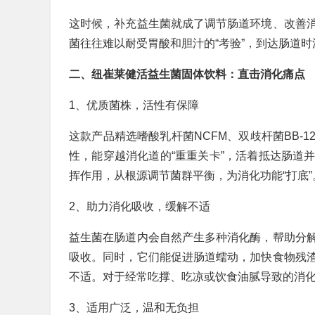
这时候，补充益生菌就成了调节肠道环境、改善
菌往往难以耐受胃酸和胆汁的“考验”，到达肠道
二、纽崔莱健活益生菌固体饮料：直击消化痛点
1、优质菌株，活性有保障
这款产品精选嗜酸乳杆菌NCFM、双歧杆菌BB-
性，能穿越消化道的“重重关卡”，活着抵达肠道
挥作用，从根源调节菌群平衡，为消化功能“打底”
2、助力消化吸收，缓解不适
益生菌在肠道内会自然产生多种消化酶，帮助分
吸收。同时，它们能促进肠道蠕动，加快食物残
不适。对于经常吃撑、吃凉或饮食油腻导致的消
3、适用广泛，温和无负担