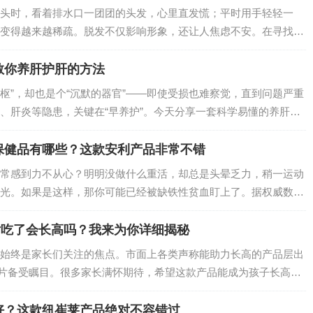
头时，看着排水口一团团的头发，心里直发慌；平时用手轻轻一
变得越来越稀疏。脱发不仅影响形象，还让人焦虑不安。在寻找防
了安利丝婷洗发水，它真能改善掉发问题吗？今天就来一探究竟。
教你养肝护肝的方法
中枢”，却也是个“沉默的器官”——即使受损也难察觉，直到问题严重
、肝炎等隐患，关键在“早养护”。今天分享一套科学易懂的养肝护
习惯，全方位守护肝脏健康～…
保健品有哪些？这款安利产品非常不错
常感到力不从心？明明没做什么重活，却总是头晕乏力，稍一运动
光。如果是这样，那你可能已经被缺铁性贫血盯上了。据权威数据
到缺铁性贫血的困扰，尤其是儿童、孕妇和女性群体 ，缺铁性贫
还可能对身体健…
片吃了会长高吗？我来为你详细揭秘
始终是家长们关注的焦点。市面上各类声称能助力长高的产品层出
片备受瞩目。很多家长满怀期待，希望这款产品能成为孩子长高的
莱维生素D咀嚼片真的会长高吗？接下来就为你深入揭秘。…
好？这款纽崔莱产品绝对不容错过