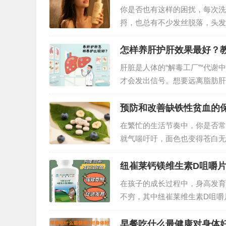
你是否也有这样的困扰，每次洗
捋，也总有不少发丝脱落，头发
脱洗发水的道路上，很多人听说
…
怎样养肝护肝效果最好？
肝脏是人体的“解毒工厂”“代谢
才会发出信号。想要远离脂肪肝
肝方法，从饮食、作息、情绪到
预防和改善缺铁性贫血的
在繁忙的生活节奏中，你是否常
就气喘吁吁，面色也变得苍白无
显示，我国有相当比例的人群受
血不仅影响生活质量，长期发展
纽崔莱钙镁维生素D咀嚼
在孩子的成长过程中，身高发育
不穷，其中纽崔莱维生素D咀嚼
“秘密武器”。那么，吃了纽崔
早餐吃什么最健康对身体