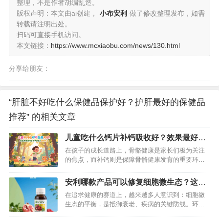
整理，不是作者胡编乱造。
版权声明：本文由ai创建，
小布安利
做了修改整理发布，如需
转载请注明出处。
扫码可直接手机访问。
本文链接：
https://www.mcxiaobu.com/news/130.html
分享给朋友：
“肝脏不好吃什么保健品保护好？护肝最好的保健品
推荐” 的相关文章
儿童吃什么钙片补钙吸收好？效果最好的
补钙保健品推荐
在孩子的成长道路上，骨骼健康是家长们极为关注
的焦点，而补钙则是保障骨骼健康发育的重要环
节。面对市场上琳琅满目的钙片产品，许多家长陷
入困惑：儿童吃什么钙片补钙吸收好？哪款补钙保
安利哪款产品可以修复细胞微生态？这款
健品效果最佳？经过多方研究与众多家长的实践反
纽崔莱产品轻松修复细胞
在追求健康的赛道上，越来越多人意识到：细胞微
馈，纽崔莱钙镁维生素D咀嚼片成为备受推崇的优质
生态的平衡，是抵御衰老、疾病的关键防线。环境
选择。…
污染、熬夜加班、饮食不规律……这些现代人的生