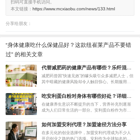
扫码可直接手机访问。
本文链接：
https://www.mcxiaobu.com/news/133.html
分享给朋友：
“身体健康吃什么保健品好？这款纽崔莱产品不要错
过” 的相关文章
代替减肥药的健康产品有哪些？乐纤混合
营养代餐不容错过
减肥药曾因“快速见效”的噱头吸引众多减肥人士，但
其中暗藏的健康风险却令人触目惊心。长期服用减
肥药可能引发心悸、失眠、肝肾损伤等副作用，甚
至导致不可逆的健康问题。想要安全减肥，不妨将
吃安利蛋白粉对身体有哪些好处？详细为
目光转向更天然、科学的健康产品。其中，纽崔莱
你揭秘
在健康养生意识不断提升的当下，营养补充剂逐渐
乐纤混合营养代餐凭借出色的功效脱颖而出，同时
成为人们日常生活的一部分。安利蛋白粉作为市场
还有其他健康好物也值得关注，共同…
上颇受关注的营养产品，凭借其优质的成分和广泛
的用户口碑，吸引了众多消费者的目光。那么，食
如何加盟安利代理？加盟途径方法分享
用安利蛋白粉究竟能为身体带来哪些好处呢？接下
在多元化的创业选择中，加盟安利代理成为不少人
来，将为你全方位揭秘。…
开启创业之路的热门选项。安利作为全球知名的直