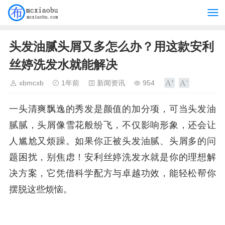
头发油腻头屑又多怎么办？用这款安利
丝婷洗发水就能解决
xbmcxb
1年前
新闻资讯
954
一头清爽飘逸的秀发是颜值的加分项，可当头发油
腻腻，头屑像雪花般纷飞，不仅影响形象，还会让
人尴尬又烦躁。如果你正被头发油腻、头屑多的问
题困扰，别焦虑！安利丝婷洗发水就是你的理想解
决方案，它凭借科学配方与卓越功效，能轻松帮你
摆脱这些烦恼。