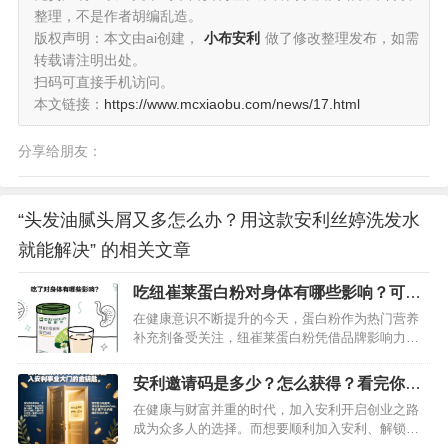
整理，不是作者胡编乱造。
版权声明：本文由ai创建，
小布安利
做了修改整理发布，如需
转载请注明出处。
扫码可直接手机访问。
本文链接：
https://www.mcxiaobu.com/news/17.html
分享给朋友：
“头发油腻头屑又多怎么办？用这款安利丝婷洗发水
就能解决” 的相关文章
吃纽崔莱蛋白粉对身体有哪些影响？可以
长期吃下去吗？
在健康意识不断提升的今天，蛋白粉作为热门营养
补充剂备受关注，纽崔莱蛋白粉凭借品牌影响力，
成为众多消费者的选择。然而，吃纽崔莱蛋白粉究
竟会对身体产生哪些影响？长期食用是否安全可
安利邀请码是多少？怎么获得？看完你就
行？这是许多人心中的疑问。下面将从科学角度为
知道了
在健康与财富并重的时代，加入安利开启创业之路
你详细解读。…
成为众多人的选择。而想要顺利加入安利、解锁丰
富权益与专业指导，一个关键的“入场券”必不可少