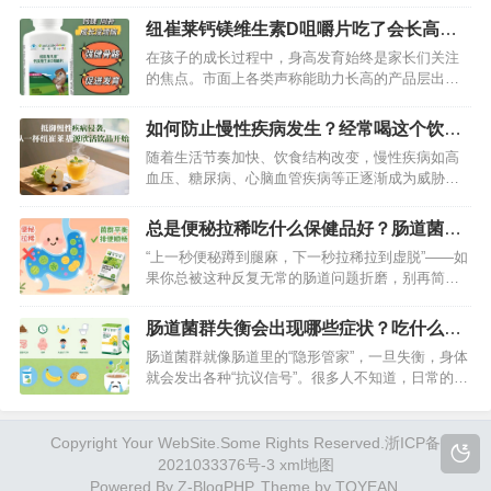
——安利邀请码69931366。这组数字不仅是注册的
纽崔莱钙镁维生素D咀嚼片吃了会长高
重要凭证，更是你链接优质资源、实现事业突破的
吗？我来为你详细揭秘
在孩子的成长过程中，身高发育始终是家长们关注
起点。…
的焦点。市面上各类声称能助力长高的产品层出不
穷，其中纽崔莱维生素D咀嚼片备受瞩目。很多家长
满怀期待，希望这款产品能成为孩子长高的“秘密武
如何防止慢性疾病发生？经常喝这个饮料
器”。那么，吃了纽崔莱维生素D咀嚼片真的会长高
就可以了
随着生活节奏加快、饮食结构改变，慢性疾病如高
吗？接下来就为你深入揭秘。…
血压、糖尿病、心脑血管疾病等正逐渐成为威胁人
类健康的“头号杀手”。这些疾病病程长、危害大，一
旦患病往往难以根治。与其在病痛中挣扎，不如主
总是便秘拉稀吃什么保健品好？肠道菌群
动出击，将预防做到位。除了养成健康生活方式，
问题吃这款益生菌
“上一秒便秘蹲到腿麻，下一秒拉稀拉到虚脱”——如
科学的营养补充也是关键——纽崔莱基源欣活饮
果你总被这种反复无常的肠道问题折磨，别再简单
品，正是帮助我们筑牢健康防线的得力…
归咎于“吃坏东西”或“肠胃敏感”了，这很可能是肠道
菌群失衡发出的信号。想要从根源改善，补充优质
肠道菌群失衡会出现哪些症状？吃什么能
益生菌是关键，而纽崔莱纤盈植萃益生菌，就是专
改善？
肠道菌群就像肠道里的“隐形管家”，一旦失衡，身体
为调节肠道菌群、缓解肠道不适设计的理想选择。
就会发出各种“抗议信号”。很多人不知道，日常的一
…
些不适其实都和它有关。今天就来聊聊肠道菌群失
衡的常见症状，以及如何通过合理调理改善，尤其
是纽崔莱纤盈植萃益生菌，能针对性帮你重建肠道
Copyright Your WebSite.Some Rights Reserved.
浙ICP备
平衡。…
2021033376号-3
xml地图
Powered By
Z-BlogPHP
. Theme by
TOYEAN
.