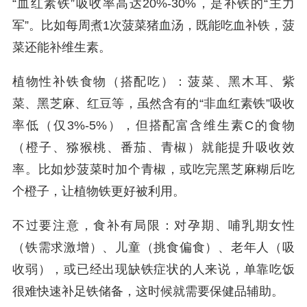
“血红素铁”吸收率高达20%-30%，是补铁的“主力
军”。比如每周煮1次菠菜猪血汤，既能吃血补铁，菠
菜还能补维生素。
植物性补铁食物（搭配吃）：菠菜、黑木耳、紫
菜、黑芝麻、红豆等，虽然含有的“非血红素铁”吸收
率低（仅3%-5%），但搭配富含维生素C的食物
（橙子、猕猴桃、番茄、青椒）就能提升吸收效
率。比如炒菠菜时加个青椒，或吃完黑芝麻糊后吃
个橙子，让植物铁更好被利用。
不过要注意，食补有局限：对孕期、哺乳期女性
（铁需求激增）、儿童（挑食偏食）、老年人（吸
收弱），或已经出现缺铁症状的人来说，单靠吃饭
很难快速补足铁储备，这时候就需要保健品辅助。