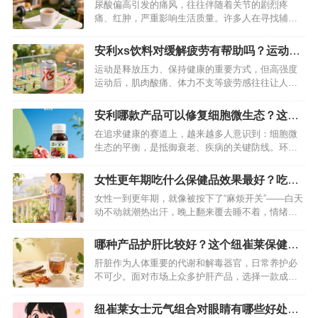
舒苓易固体饮料降尿酸
尿酸偏高引发的痛风，往往伴随着关节的剧烈疼
痛、红肿，严重影响生活质量。许多人在寻找辅助
管理尿酸的方法时，将目光投向了纽崔莱舒苓易固
体饮料。它凭借天然成分和独特配方，或许能成为
安利xs饮料对缓解疲劳有帮助吗？运动过
尿酸管理的有益补充。…
后喝一罐轻松消除疲劳
运动是释放压力、保持健康的重要方式，但高强度
运动后，肌肉酸痛、体力不支等疲劳感往往让人困
扰。这时候，一罐功能性饮料能否快速缓解疲劳成
为很多人的关注点。安利 XS 饮料凭借科学配方与
安利哪款产品可以修复细胞微生态？这款
实际效果，成为运动爱好者的“疲劳救星”，其对缓解
纽崔莱产品轻松修复细胞
在追求健康的赛道上，越来越多人意识到：细胞微
运动疲劳的帮助究竟如何？我们从成分、原理到实
生态的平衡，是抵御衰老、疾病的关键防线。环境
测体验逐一解析。…
污染、熬夜加班、饮食不规律……这些现代人的生
活常态，正悄无声息地侵蚀着细胞微生态。而纽崔
女性更年期吃什么保健品效果最好？吃这
莱基源欣活饮品的出现，宛如一把精准的“健康密
款纽崔莱保健品非常有效
女性一到更年期，就像被按下了“麻烦开关”——白天
钥”，以突破性科技和天然植萃，为细胞微生态修复
动不动就潮热出汗，晚上翻来覆去睡不着，情绪也
提供高效解决方案。…
像坐过山车，一点小事就容易烦躁……想找点保健
品调理，又怕踩坑？其实，选对产品很重要，而纽
哪种产品护肝比较好？这个纽崔莱保健品
崔莱更年期保养片，就是很多姐妹亲测有效的“安心
护肤效果好
肝脏作为人体重要的代谢和解毒器官，日常养护必
之选”。…
不可少。面对市场上众多护肝产品，选择一款成分
可靠、作用温和的产品尤为关键，而纽崔莱汉本萃
葆芯饮品就是不错的选择。…
纽崔莱女士元气组合对眼睛有哪些好处？