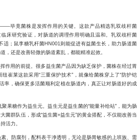
株——毕竟菌株是发挥作用的关键。这款产品精选乳双歧杆菌
都经过临床研究验证，对肠道的调理作用明确且温和。乳双歧杆菌
不适；鼠李糖乳杆菌HN001则能促进有益菌生长，助力肠道菌
肠道，还是改善轻微的肠道紊乱，都能精准起效。
发挥作用的前提。很多益生菌产品因为缺乏保护，菌株在经过胃
而纽崔莱这款采用“三重保护技术”，就像给菌株穿上了“防护铠
存活率，确保更多活菌顺利定植在肠道内，真正让对肠道好的成
聚果糖作为益生元。益生元是益生菌的“能量补给站”，能为肠
大菌群队伍，形成“益生菌+益生元”的黄金搭配，不仅能改善当
保持活力。
色素、防腐剂，配料表干净透明，无论是肠胃敏感的上班族、需