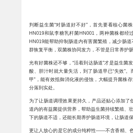
判断益生菌“对肠道好不好”，首先要看核心菌
HN019和鼠李糖乳杆菌HN001，两种菌株
HN019能帮助抑制肠道内有害菌繁殖，减少肠道
群恢复平衡，双菌株协同发力，不管是日常养护
光有好菌株还不够，“活着到达肠道”才是益生菌
酸、胆汁时就大量失活，到了肠道早已“失效”。
甲”，能有效抵御消化液的侵蚀，大幅提升菌株
分落到实处。
为了让肠道调理效果更持久，产品还贴心添加了低
道内的有益菌提供营养，帮助益生菌持续繁殖、壮
下的肠道不适，还能长期养护肠道环境，让肠道
更让人放心的是它的成分纯粹性——不含香精、