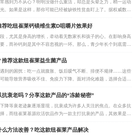
常感到力不从心？明明没做什么重活，却总是头晕乏力，稍一运动
光。如果是这样，那你可能已经被缺铁性贫血盯上了。据权威数据
到缺铁性贫血的困扰，尤其是儿童、孕妇和女性群体 ，缺铁性贫
还可能对身体健…
推荐吃纽崔莱钙镁维生素D咀嚼片效果好
段，尤其是身高的增长，牵动着无数家长和孩子的心。在影响身高
要，而补钙则是其中不容忽视的一环。那么，青少年长个到底需不
补钙产品？纽崔莱钙镁维生素D咀嚼片凭借出色的效果，成为众多
？推荐这款纽崔莱益生菌产品
遇到的困扰：吃一点就腹胀、饭后嗳气不断、排便不规律……这些
可能导致营养吸收不佳、免疫力下降。面对消化难题，选择合适的
果，而纽崔莱健活益生菌固体饮料就是针对性的优质之选。…
抗衰老吗？分享这款产品的“冻龄秘密”
下降等衰老迹象逐渐显现，抗衰成为许多人关注的焦点。在众多抗
择，而纽崔莱基源欣活饮品作为一款主打抗衰的产品，其效果是否
成分、原理等方面，详细揭秘它的抗衰奥秘。…
什么方法改善？吃这款纽崔莱产品解决