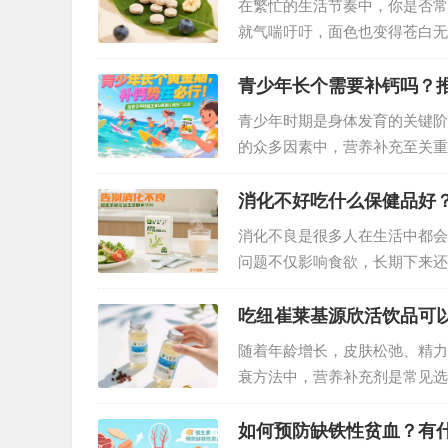
在繁忙的生活节奏中，你是否常
就气喘吁吁，面色也变得苍白无
显示，我国有相当比例的人群受
血不仅影响生活质量，长期发展
青少年长个需要补钙吗？
青少年时期是身体发育的关键阶
的众多因素中，营养补充至关重
需要补钙？又该如何选择合适的
家庭的信赖之选。…
消化不好吃什么保健品好
消化不良是很多人在生活中都会
问题不仅影响食欲，长期下来还
保健品能起到事半功倍的改善效
吃纽崔莱基源欣活饮品可以
随着年龄增长，皮肤松弛、精力
衰方法中，营养补充剂是常见选
真的能实现“冻龄”？今天就从
如何预防缺铁性贫血？有