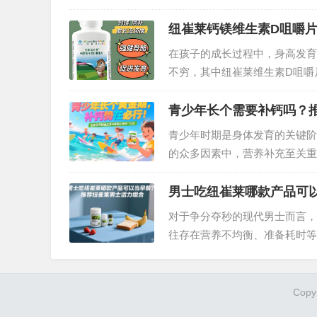
品，究竟哪些才是真正值得选择
纽崔莱钙镁维生素D咀嚼
在孩子的成长过程中，身高发育
不穷，其中纽崔莱维生素D咀嚼
“秘密武器”。那么，吃了纽崔
青少年长个需要补钙吗？
青少年时期是身体发育的关键阶
的众多因素中，营养补充至关重
需要补钙？又该如何选择合适的
家庭的信赖之选。…
男士吃纽崔莱哪款产品可
对于争分夺秒的现代男士而言，
往存在营养不均衡、准备耗时等
士早餐的理想解决方案，让健康
Copy