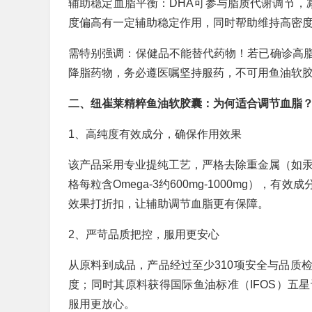
辅助稳定血脂平衡：DHA可参与脂质代谢调节，
度偏高有一定辅助稳定作用，同时帮助维持高密度
需特别强调：保健品不能替代药物！若已确诊高
降脂药物，务必遵医嘱坚持服药，不可用鱼油软
二、纽崔莱精粹鱼油软胶囊：为何适合调节血脂
1、高纯度有效成分，确保作用效果
该产品采用专业提纯工艺，严格去除重金属（如汞
格每粒含Omega-3约600mg-1000mg）
效果打折扣，让辅助调节血脂更有保障。
2、严苛品质把控，服用更安心
从原料到成品，产品经过至少310项安全与品质
度；同时其原料获得国际鱼油标准（IFOS）五
服用更放心。