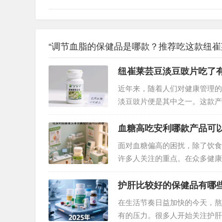
“调节血脂的保健品是哪款？推荐吃这款纽崔
纽崔莱芸豆淡豆豉片吃了
近年来，随着人们对健康管理的
淡豆豉片便是其中之一。这款产
它的实际效果究竟如何？我们从
血糖高吃安利哪款产品可
面对血糖偏高的困扰，除了饮食
许多人关注的重点。在众多健康
养科技的结合，成为调理血糖的
势？今天就为大家详细解析。…
护肝比较好的保健品有哪
在生活节奏日益加快的今天，熬
有的压力。很多人开始关注护肝