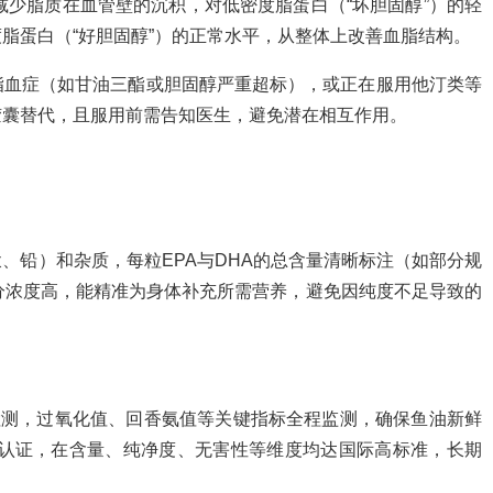
减少脂质在血管壁的沉积，对低密度脂蛋白（“坏胆固醇”）的轻
脂蛋白（“好胆固醇”）的正常水平，从整体上改善血脂结构。
脂血症（如甘油三酯或胆固醇严重超标），或正在服用他汀类等
胶囊替代，且服用前需告知医生，避免潜在相互作用。
？
、铅）和杂质，每粒EPA与DHA的总含量清晰标注（如部分规
，有效成分浓度高，能精准为身体补充所需营养，避免因纯度不足导致的
检测，过氧化值、回香氨值等关键指标全程监测，确保鱼油新鲜
星认证，在含量、纯净度、无害性等维度均达国际高标准，长期