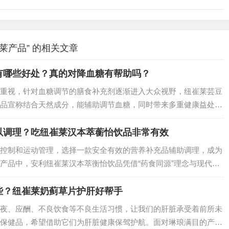
莱产品” 的相关文章
有哪些好处？真的对降血糖有帮助吗？
重视，针对血糖调节的膳食补充剂逐渐进入大众视野，纽崔莱芸豆
品宣称结合天然成分，能辅助调节血糖，同时带来多重健康益处。
成分、原理及科学依据出发，详细分析如下：…
以调理？吃纽崔莱汉本萃蘅怡饮品非常有效
控制和运动管理，选择一款安全有效的营养补充品辅助调理，成为
产品中，安利纽崔莱汉本萃衡怡饮品凭借“药食同源”理念与现代营
优质之选。它如何从根源改善血糖代谢？又有哪些值得信赖的优
些？纽崔莱奶蓟草片护肝好帮手
夜、应酬、不良饮食等不良生活习惯，让我们的肝脏承受着前所未
保健品，希望借助它们为肝脏健康保驾护航。面对琳琅满目的产