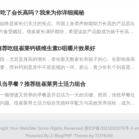
的呢？今天就为大家盘点2025年护肝效果较好的几款保健品。…
片吃了会长高吗？我来为你详细揭秘
始终是家长们关注的焦点。市面上各类声称能助力长高的产品层出
片备受瞩目。很多家长满怀期待，希望这款产品能成为孩子长高的
莱维生素D咀嚼片真的会长高吗？接下来就为你深入揭秘。…
推荐吃纽崔莱钙镁维生素D咀嚼片效果好
段，尤其是身高的增长，牵动着无数家长和孩子的心。在影响身高
要，而补钙则是其中不容忽视的一环。那么，青少年长个到底需不
补钙产品？纽崔莱钙镁维生素D咀嚼片凭借出色的效果，成为众多
以当早餐？推荐纽崔莱男士活力组合
一顿便捷又营养的早餐是开启活力一天的关键。然而，传统早餐往
问题。纽崔莱男士活力组合凭借科学配方与高效营养供给，成为男
与便捷兼得。…
right Your WebSite.Some Rights Reserved.
浙ICP备2021033376号-3
x
Powered By
Z-BlogPHP
. Theme by
TOYEAN
.