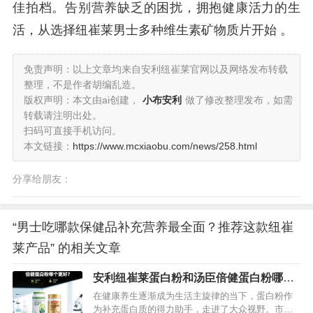
佳拍档。告别营养缺乏的困扰，拥抱健康活力的生
活，从选择纽崔莱男士多种维生素矿物质片开始 。
免责声明：以上文章均来自安利纽崔莱官网以及网络发布转载
整理，不是作者胡编乱造。
版权声明：本文由ai创建，
小布安利
做了修改整理发布，如需
转载请注明出处。
扫码可直接手机访问。
本文链接：
https://www.mcxiaobu.com/news/258.html
分享给朋友：
“男士吃哪款保健品补充营养最全面？推荐这款纽崔
莱产品” 的相关文章
安利纽崔莱蛋白粉和汤臣倍健蛋白粉哪个
好？深度为你揭秘
在健康养生逐渐成为生活主旋律的当下，蛋白粉作
为补充蛋白质的得力助手，走进了大众视野。市场