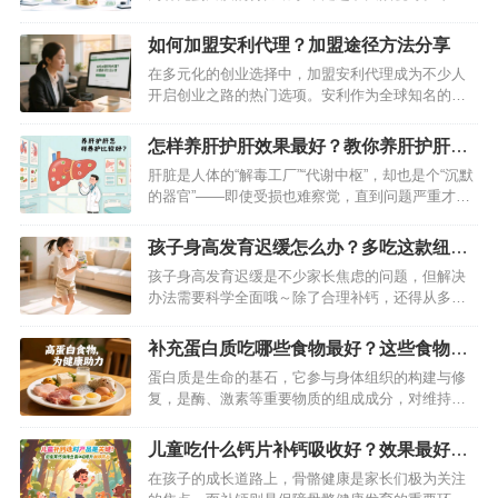
上琳琅满目的蛋白粉产品中，安利纽崔莱蛋白粉和
汤臣倍健蛋白粉凭借较高的知名度和市场占有率，
如何加盟安利代理？加盟途径方法分享
备受消费者关注。但究竟哪一款更适合自己呢？今
在多元化的创业选择中，加盟安利代理成为不少人
天就从多个维度来剖析这两款蛋白粉，助你做出明
开启创业之路的热门选项。安利作为全球知名的直
智之选。…
销企业，业务覆盖超100个国家和地区 ，旗下产品
丰富，涵盖营养保健、美容护肤、个人护理和家居
怎样养肝护肝效果最好？教你养肝护肝的
清洁等多个领域 。如果你也对安利代理加盟感兴
方法
肝脏是人体的“解毒工厂”“代谢中枢”，却也是个“沉默
趣，那就跟随这份攻略，迈出创业的第一步。…
的器官”——即使受损也难察觉，直到问题严重才会
发出信号。想要远离脂肪肝、肝炎等隐患，关键在
“早养护”。今天分享一套科学易懂的养肝护肝方法，
孩子身高发育迟缓怎么办？多吃这款纽崔
从饮食、作息、情绪到习惯，全方位守护肝脏健康
莱钙镁维生素D咀嚼片就可以了
孩子身高发育迟缓是不少家长焦虑的问题，但解决
～…
办法需要科学全面哦～除了合理补钙，还得从多方
面入手才行～…
补充蛋白质吃哪些食物最好？这些食物可
别错过
蛋白质是生命的基石，它参与身体组织的构建与修
复，是酶、激素等重要物质的组成成分，对维持人
体正常生理功能至关重要。无论是健身增肌人群，
还是需要增强免疫力的亚健康群体，亦或是成长发
儿童吃什么钙片补钙吸收好？效果最好的
育中的儿童，都需要充足的蛋白质摄入。下面就为
补钙保健品推荐
在孩子的成长道路上，骨骼健康是家长们极为关注
大家推荐几类优质的蛋白质来源，让你轻松补充营