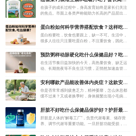
吗？我来为你详细揭秘
在孩子的成长过程中，身高发育始终是家长们关注
的焦点。市面上各类声称能助力长高的产品层出不
穷，其中纽崔莱维生素D咀嚼片备受瞩目。很多家长
满怀期待，希望这款产品能成为孩子长高的“秘密武
蛋白粉如何科学营养搭配饮食？这样吃让
器”。那么，吃了纽崔莱维生素D咀嚼片真的会长高
你更加健康
蛋白粉要吃，饮食也要跟上，缺一不可。生活中，
吗？接下来就为你深入揭秘。…
很多人往往只注重吃蛋白粉，不注重饮食，因此，
不但没有吃出自己满意的效果，还让身体出现各种
毛病。所以，在吃蛋白粉的时候，我们也要跟上饮
预防粥样动脉硬化吃什么保健品好？吃这
食，这样才能让你吃出健康。…
款纽崔莱汉本萃葆芯饮品最好
在生活节奏日益加快的今天，高热量饮食、缺乏运
动、长期熬夜等不良生活习惯，正悄然加速血管的
“老化”进程。动脉粥样硬化作为威胁人类健康的“隐
形杀手”，其发病隐匿却危害巨大。当血管壁逐渐堆
安利哪款产品能改善体内炎症？这款安利
积脂质斑块，狭窄的血管不仅会阻碍血液流动，还
产品可以改善肠胃炎症
你是否常常感到疲惫乏力，精神萎靡，怎么休息都
可能引发心肌梗死、脑卒中 等致命疾病。而科学选
缓不过来？又或者换季时，身体频繁出现小毛病，
择保健品，成为许多人主动预防…
皮肤过敏、肠胃不适、关节隐隐作痛？这些看似不
相关的症状，很可能是体内炎症在悄悄作祟。慢性
肝脏不好吃什么保健品保护好？护肝最好
炎症不仅会影响日常生活，长期积累还可能引发一
的保健品推荐
肝脏是人体的“解毒工厂”，负责代谢毒素、储存营
系列健康问题，如心血管疾病、糖尿病、关节炎
养、调节代谢等重要功能。一旦肝脏功能受损，不
等。想要消除体内炎症，除了保持良好的生…
仅会影响身体排毒，还可能引发疲劳、消化不良、
免疫力下降等问题。对于肝脏不好的人来说，除了