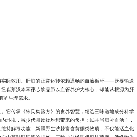
与实际效用。肝脏的正常运转依赖通畅的血液循环——既要输送
。纽崔莱汉本萃葆芯饮品虽以血管养护为核心，却能从根源为肝
肝脏的生理需求。
上。它传承《朱氏集验方》的食养智慧，精选三味道地成分科学
的内环境，减少代谢废物堆积带来的负担；岷县当归补血活血，
以维持解毒功能；新疆野生沙棘富含黄酮类物质，不仅能活血化