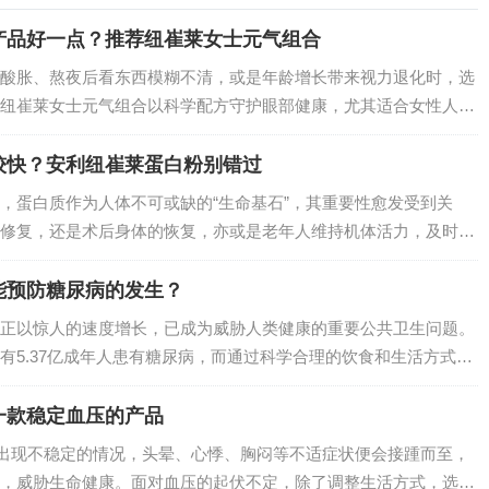
产品好一点？推荐纽崔莱女士元气组合
酸胀、熬夜后看东西模糊不清，或是年龄增长带来视力退化时，选
纽崔莱女士元气组合以科学配方守护眼部健康，尤其适合女性人群
盾”，从多维度缓解眼疲劳、延缓眼部衰老，让双眸重焕清澈明亮。
较快？安利纽崔莱蛋白粉别错过
，蛋白质作为人体不可或缺的“生命基石”，其重要性愈发受到关
修复，还是术后身体的恢复，亦或是老年人维持机体活力，及时高
对市面上琳琅满目的蛋白质补充产品，究竟哪一款能快速满足身体
莫属，它凭借科…
能预防糖尿病的发生？
正以惊人的速度增长，已成为威胁人类健康的重要公共卫生问题。
有5.37亿成年人患有糖尿病，而通过科学合理的饮食和生活方式干
防的。本文将从饮食选择和生活方式调整两方面，为您详细介绍糖
一款稳定血压的产品
旦出现不稳定的情况，头晕、心悸、胸闷等不适症状便会接踵而至，
，威胁生命健康。面对血压的起伏不定，除了调整生活方式，选择