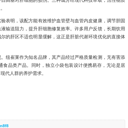
少自由基对肝细胞的损伤。三种成分经现代科技萃取，活性物质
题。
实验表明，该配方能有效维护血管壁与血管内皮健康，调节胆固
血液输送阻力，提升肝细胞修复效率。许多用户反馈，长期饮用
偶尔的肝区不适也明显缓解，这正是肝脏代谢环境优化的直接体
视。纽崔莱作为知名品牌，其产品经过严格质量检测，无有害添
通食品类产品。同时，独立小袋包装设计便携易存，无论是居
合现代人群的养护需求。
n8f8