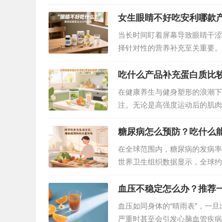
女生眼睛不好吃安利哪款
当长时间盯着屏幕导致眼睛干涩
择针对性的营养补充至关重要。
——它像为眼睛配备了“营养护
…
吃什么产品补充蛋白质比
在健康养生与健身塑形的浪潮下
注。无论是高强度运动后的肌肉
效地补充蛋白质都至关重要。面
需求？答案非安利纽崔莱蛋白粉
糖尿病怎么预防？吃什么
在全球范围内，糖尿病的发病率
世界卫生组织数据显示，全球约
预，大部分2型糖尿病是可以预
尿病的预防方法。…
血压不稳定怎么办？推荐
血压如同身体的“晴雨表”，一
严重时甚至会引发心脑血管疾病