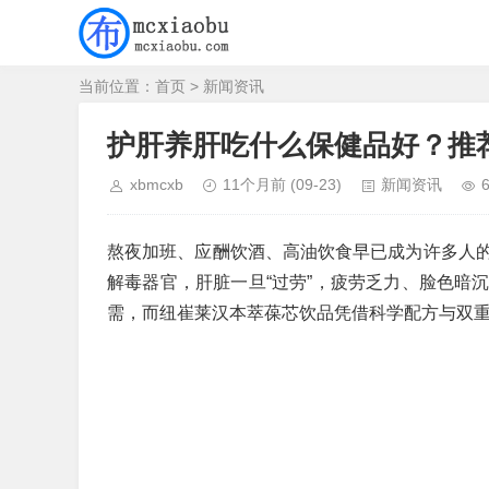
当前位置：
首页
>
新闻资讯
护肝养肝吃什么保健品好？推
xbmcxb
11个月前
(09-23)
新闻资讯
熬夜加班、应酬饮酒、高油饮食早已成为许多人
解毒器官，肝脏一旦“过劳”，疲劳乏力、脸色暗
需，而纽崔莱汉本萃葆芯饮品凭借科学配方与双