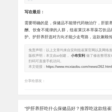
写在最后：
需要明确的是，保健品不能替代药物治疗，肝脏
酬、饮食不规律的人群，纽崔莱汉本萃葆芯饮品
护。护肝养肝选对方向才能少走弯路，这款兼顾
免责声明：以上文章均来自安利纽崔莱官网以及网络
版权声明：本文由ai创建，
小布安利
做了修改整理发
扫码可直接手机访问。
本文链接：
https://www.mcxiaobu.com/news/262.html
分享给朋友：
“护肝养肝吃什么保健品好？推荐吃这款纽崔