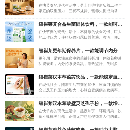
健康
在快节奏的现代生活中，男士们往往肩负着工作与
家庭的双重压力，三餐不规律、营养失衡成为常
态。而早餐作为开启活力一天的关键一餐，更是常
常被忽视。想要吃得营养又健康？纽崔莱男士活力
纽崔莱复合益生菌固体饮料，一款能呵护
组合，为男士量身定制的营养早餐方案，用科学配
肠胃健康的保健品
在快节奏的现代生活中，不健康的饮食习惯、巨大
方与便捷体验，助力每一位奋斗者拥有强健体魄。
的工作压力，使得肠胃问题日益普遍。腹泻、便
…
秘、消化不良等困扰着许多人，严重影响生活质
量。而纽崔莱复合益生菌固体饮料，正是一款专为
纽崔莱更年期保养片，一款能调节内分泌
呵护肠胃健康而生的优质保健品，以科学配方和卓
和改善睡眠的产品
更年期，是女性生命中的关键转折期，伴随着卵巢
越功效，为肠胃健康筑起坚固防线。…
功能衰退，内分泌系统紊乱，潮热盗汗、失眠多
梦、情绪烦躁等问题接踵而至，严重影响生活质
量。纽崔莱更年期保养片凭借科学配方与卓越功
纽崔莱汉本萃葆芯饮品，一款能稳定血压
效，精准直击更年期女性的健康痛点，成为调节内
溶解血栓的产品
在现代社会，随着生活节奏的加快、饮食习惯的改
分泌、改善睡眠的优质选择，助力女性从容度过这
变以及工作压力的增大，心脑血管疾病的发病率逐
一特殊阶段。…
年上升。高血压、血栓等问题如同潜伏在体内的“定
时炸弹”，严重威胁着人们的健康。而纽崔莱汉本萃
纽崔莱汉本萃破壁灵芝孢子粉，一款增强
葆芯饮品，以其独特的配方和显著的功效，成为众
免疫力守护肝脏健康的产品
在快节奏的现代生活中，熬夜加班、环境污染、饮
多关注心脑血管健康人群的优选，为稳定血压、溶
食不规律等问题，正悄无声息地侵蚀着人们的健康
解血栓提供了天然的解决方案。…
防线，导致免疫力下降、肝脏负担加重。如何在纷
繁复杂的生活中为身体筑牢健康根基？纽崔莱汉本
纽崔莱精萃鱼油软胶囊，一款助力大脑发