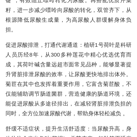
键”，有效阻止嘌呤转化为尿酸。再搭配优质芹菜
籽，进一步减少嘌呤向尿酸的转化，双管齐下，从
根源降低尿酸生成量，为高尿酸人群缓解身体负
担。
促进尿酸排泄，打通代谢通道：植研1号荷叶是科研
人员历经8年，从300多种莲花中精心优选优育而
成，其荷叶碱含量远超市面常见品种，能够显著提
升肾脏排泄尿酸的效率，让尿酸更快地排出体外。
菊苣在其中也发挥着重要作用，它富含菊苣酸，不
仅能辅助调节肠道菌群，营造健康的肠道环境，还
能促进尿酸从多途径排出，在减轻肾脏排泄负担的
同时，全方位加速尿酸代谢，帮助身体轻松减负 。
舒缓不适症状，提升生活舒适度：当尿酸升高，身