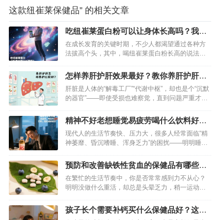
这款纽崔莱保健品” 的相关文章
吃纽崔莱蛋白粉可以让身体长高吗？我来
为你深度剖析一下
在成长发育的关键时期，不少人都渴望通过各种方
法拔高个头，其中，喝纽崔莱蛋白粉长高的说法流
传甚广。但吃纽崔莱蛋白粉真的可以长高吗？接下
来就为你揭晓答案。…
怎样养肝护肝效果最好？教你养肝护肝的
方法
肝脏是人体的“解毒工厂”“代谢中枢”，却也是个“沉默
的器官”——即使受损也难察觉，直到问题严重才会
发出信号。想要远离脂肪肝、肝炎等隐患，关键在
“早养护”。今天分享一套科学易懂的养肝护肝方法，
精神不好老想睡觉易疲劳喝什么饮料好？
从饮食、作息、情绪到习惯，全方位守护肝脏健康
喝安利xs饮料可缓解疲劳
现代人的生活节奏快、压力大，很多人经常面临“精
～…
神萎靡、昏沉嗜睡、浑身乏力”的困扰——明明睡够
了时间，却像被“疲劳感”黏住，上班开会走神、学习
效率低下、日常活动提不起劲……如果你也被这些
预防和改善缺铁性贫血的保健品有哪些？
问题困扰，或许一罐安利 XS 饮料能成为你的“活力
这款安利产品非常不错
在繁忙的生活节奏中，你是否常常感到力不从心？
救星”，用科学配方帮身体击退疲劳，重新找回清醒
明明没做什么重活，却总是头晕乏力，稍一运动就
状态。…
气喘吁吁，面色也变得苍白无光。如果是这样，那
你可能已经被缺铁性贫血盯上了。据权威数据显
孩子长个需要补钙买什么保健品好？这款
示，我国有相当比例的人群受到缺铁性贫血的困