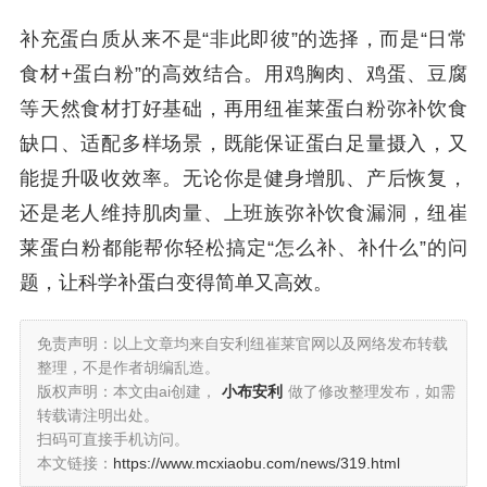
补充蛋白质从来不是“非此即彼”的选择，而是“日常
食材+蛋白粉”的高效结合。用鸡胸肉、鸡蛋、豆腐
等天然食材打好基础，再用纽崔莱蛋白粉弥补饮食
缺口、适配多样场景，既能保证蛋白足量摄入，又
能提升吸收效率。无论你是健身增肌、产后恢复，
还是老人维持肌肉量、上班族弥补饮食漏洞，纽崔
莱蛋白粉都能帮你轻松搞定“怎么补、补什么”的问
题，让科学补蛋白变得简单又高效。
免责声明：以上文章均来自安利纽崔莱官网以及网络发布转载
整理，不是作者胡编乱造。
版权声明：本文由ai创建，
小布安利
做了修改整理发布，如需
转载请注明出处。
扫码可直接手机访问。
本文链接：
https://www.mcxiaobu.com/news/319.html