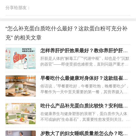
分享给朋友：
“怎么补充蛋白质吃什么最好？这款蛋白粉可充分补
充” 的相关文章
怎样养肝护肝效果最好？教你养肝护肝的
方法
肝脏是人体的“解毒工厂”“代谢中枢”，却也是个“沉默
的器官”——即使受损也难察觉，直到问题严重才会
发出信号。想要远离脂肪肝、肝炎等隐患，关键在
“早养护”。今天分享一套科学易懂的养肝护肝方法，
早餐吃什么最健康对身体好？这款纽崔莱
从饮食、作息、情绪到习惯，全方位守护肝脏健康
产品绝对不容错过
俗话说，“早餐要吃好，午餐要吃饱，晚餐要吃少”，
～…
早餐作为一天中至关重要的第一餐，其营养摄入直
接影响着全天的精神状态与身体健康。对于忙碌的
男士们而言，如何在有限的时间内，享用一份既健
吃什么产品补充蛋白质比较快？安利纽崔
康又营养的早餐？纽崔莱男士活力组合给出了完美
莱蛋白粉别错过
在健康养生与健身塑形的浪潮下，蛋白质作为人体
答案，以科学配比与便捷体验，成为男士早餐的理
不可或缺的“生命基石”，其重要性愈发受到关注。无
想之选。…
论是高强度运动后的肌肉修复，还是术后身体的恢
复，亦或是老年人维持机体活力，及时高效地补充
岁数大了的妇女睡眠质量差怎么办？吃这