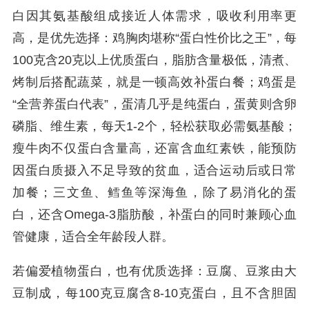
白因其氨基酸组成接近人体需求，吸收利用率更
高，是优先选择：鸡胸肉堪称“蛋白性价比之王”，每
100克含20克以上优质蛋白，脂肪含量极低，清煮、
烤制后搭配蔬菜，就是一顿高效补蛋白餐；鸡蛋是
“全营养蛋白代表”，蛋清几乎是纯蛋白，蛋黄则含卵
磷脂、维生素，每天1-2个，轻松获取必需氨基酸；
瘦牛肉不仅蛋白含量高，还富含血红素铁，能预防
因蛋白质摄入不足导致的贫血，适合运动后或日常
加餐；三文鱼、鳕鱼等深海鱼，除了易消化的蛋
白，还含Omega-3脂肪酸，补蛋白的同时兼顾心血
管健康，适合全年龄段人群。
若偏爱植物蛋白，也有优质选择：豆腐、豆浆由大
豆制成，每100克豆腐含8-10克蛋白，且不含胆固