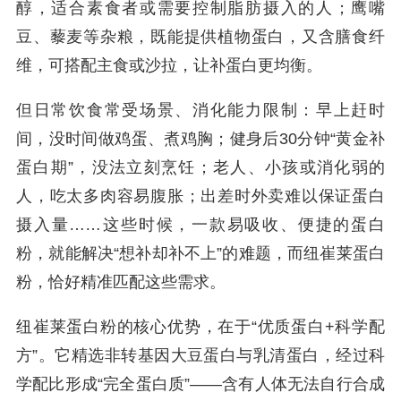
醇，适合素食者或需要控制脂肪摄入的人；鹰嘴
豆、藜麦等杂粮，既能提供植物蛋白，又含膳食纤
维，可搭配主食或沙拉，让补蛋白更均衡。
但日常饮食常受场景、消化能力限制：早上赶时
间，没时间做鸡蛋、煮鸡胸；健身后30分钟“黄金补
蛋白期”，没法立刻烹饪；老人、小孩或消化弱的
人，吃太多肉容易腹胀；出差时外卖难以保证蛋白
摄入量……这些时候，一款易吸收、便捷的蛋白
粉，就能解决“想补却补不上”的难题，而纽崔莱蛋白
粉，恰好精准匹配这些需求。
纽崔莱蛋白粉的核心优势，在于“优质蛋白+科学配
方”。它精选非转基因大豆蛋白与乳清蛋白，经过科
学配比形成“完全蛋白质”——含有人体无法自行合成