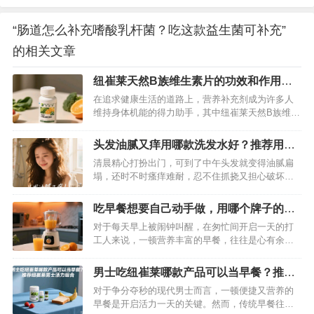
“肠道怎么补充嗜酸乳杆菌？吃这款益生菌可补充”
的相关文章
纽崔莱天然B族维生素片的功效和作用有
哪些？为你深度揭秘
在追求健康生活的道路上，营养补充剂成为许多人
维持身体机能的得力助手，其中纽崔莱天然B族维生
素片凭借其丰富的营养成分和卓越功效备受青睐。
它到底蕴含着怎样的能量，为人体健康保驾护航？
头发油腻又痒用哪款洗发水好？推荐用安
接下来就为你全方位解读。…
利丝婷洗发水有效解决
清晨精心打扮出门，可到了中午头发就变得油腻扁
塌，还时不时瘙痒难耐，忍不住抓挠又担心破坏发
型，甚至肩头落满头屑，形象大打折扣。如果你正
被头发油腻、瘙痒问题困扰，别再盲目尝试各类洗
吃早餐想要自己动手做，用哪个牌子的早
发水，安利丝婷洗发水或许能成为你的救星，从根
餐机做好？
对于每天早上被闹钟叫醒，在匆忙间开启一天的打
源解决头皮难题。…
工人来说，一顿营养丰富的早餐，往往是心有余而
力不足的奢望。街边的早餐千篇一律，还总担心卫
生问题；自己动手做，时间紧任务重，普通早餐机
男士吃纽崔莱哪款产品可以当早餐？推荐
功能单一，根本无法满足需求。别担心，今天就给
纽崔莱男士活力组合
对于争分夺秒的现代男士而言，一顿便捷又营养的
大家推荐一款早餐神器——纽崔莱三合一营养早餐
早餐是开启活力一天的关键。然而，传统早餐往往
料理机，帮你轻松搞定早餐难题 。…