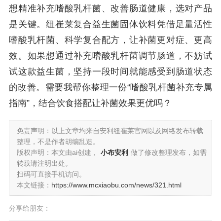
想精准补充嗜酸乳杆菌、改善肠道健康，选对产品
是关键。纽崔莱复合益生菌固体饮料凭借足量活性
嗜酸乳杆菌、科学复合配方，让补菌更对症、更高
效。如果想通过补充嗜酸乳杆菌调节肠道，不妨试
试这款益生菌，坚持一段时间就能感受到肠道状态
的改善。需要我帮你整理一份“嗜酸乳杆菌补充专属
指南”，结合饮食搭配让补菌效果更优吗？
免责声明：以上文章均来自安利纽崔莱官网以及网络发布转载
整理，不是作者胡编乱造。
版权声明：本文由ai创建，
小布安利
做了修改整理发布，如需
转载请注明出处。
扫码可直接手机访问。
本文链接：
https://www.mcxiaobu.com/news/321.html
分享给朋友：