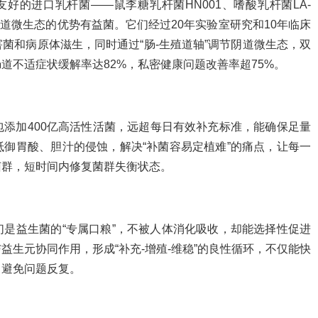
好的进口乳杆菌——鼠李糖乳杆菌HN001、嗜酸乳杆菌LA-
殖道微生态的优势有益菌。它们经过20年实验室研究和10年临床
菌和病原体滋生，同时通过“肠-生殖道轴”调节阴道微生态，双
道不适症状缓解率达82%，私密健康问题改善率超75%。
添加400亿高活性活菌，远超每日有效补充标准，能确保足量
御胃酸、胆汁的侵蚀，解决“补菌容易定植难”的痛点，让每一
菌群，短时间内修复菌群失衡状态。
是益生菌的“专属口粮”，不被人体消化吸收，却能选择性促进
生元协同作用，形成“补充-增殖-维稳”的良性循环，不仅能快
，避免问题反复。