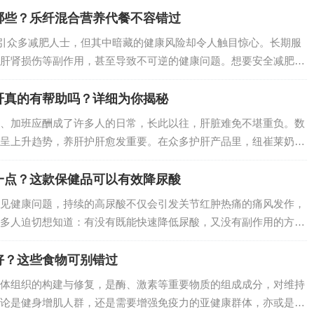
哪些？乐纤混合营养代餐不容错过
吸引众多减肥人士，但其中暗藏的健康风险却令人触目惊心。长期服
肝肾损伤等副作用，甚至导致不可逆的健康问题。想要安全减肥，
健康产品。其中，纽崔莱乐纤混合营养代餐凭借出色的功效脱颖而
得关注，共同…
肝真的有帮助吗？详细为你揭秘
、加班应酬成了许多人的日常，长此以往，肝脏难免不堪重负。数
呈上升趋势，养肝护肝愈发重要。在众多护肝产品里，纽崔莱奶蓟
健康吗？我们一起深入探究。…
一点？这款保健品可以有效降尿酸
见健康问题，持续的高尿酸不仅会引发关节红肿热痛的痛风发作，
多人迫切想知道：有没有既能快速降低尿酸，又没有副作用的方
效，但别嘌醇可能引发皮疹、肝功能异常，苯溴马隆则存在诱发肾
在这样的健康需求…
好？这些食物可别错过
体组织的构建与修复，是酶、激素等重要物质的组成成分，对维持
论是健身增肌人群，还是需要增强免疫力的亚健康群体，亦或是成