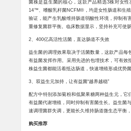
菌株是益生菌的核心，这款产品精选3株对女性友
14™、嗜酸乳杆菌NCFM®，均是女性肠道和生
验证，能产生乳酸维持肠道弱酸性环境，抑制有害
重修复菌群平衡。临床数据显示，坚持补充可使肠
2、400亿高活性活菌，直达肠道不失效
益生菌的调理效果取决于活菌数量，这款产品每包
有益菌发挥作用。采用先进的包埋技术，可有效抵
株益生菌都能活着抵达肠道，快速增殖形成优势
3、双益生元加持，让有益菌“越养越稳”
配方中特别添加菊粉和低聚果糖两种益生元，它们
有益菌代谢增殖，同时抑制有害菌生长。益生菌与益
速调理菌群失调，更能长久维持肠道微生态平衡
购买推荐