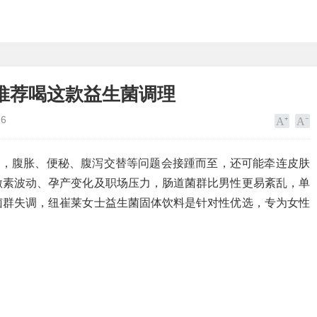
推荐喝这款益生菌调理
16
衡，腹胀、便秘、腹泻交替等问题会接踵而至，还可能牵连皮肤
激素波动、孕产变化及职场压力，肠道菌群比男性更易紊乱，单
菌群失调，纽崔莱女士益生菌固体饮料是针对性优选，专为女性