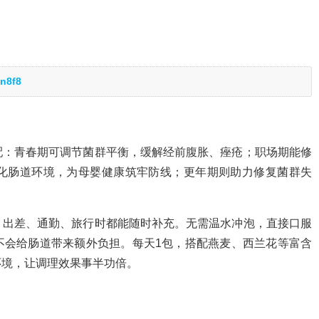
n8f8
配：青春期可调节菌群平衡，缓解经前腹胀、痤疮；职场期能修
化肠道环境，为母婴健康筑牢防线；更年期则助力修复菌群失
，出差、通勤、旅行时都能随时补充。无需温水冲泡，直接口服
不会给肠道带来额外负担。每天1包，搭配燕麦、西兰花等富含
环境，让调理效果事半功倍。