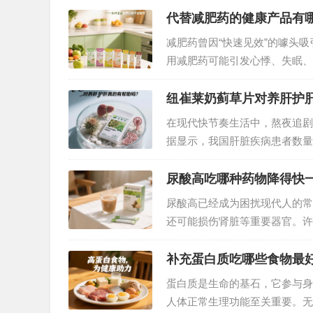
代替减肥药的健康产品有
减肥药曾因“快速见效”的噱头
用减肥药可能引发心悸、失眠、
不妨将目光转向更天然、科学的
出，同时还有其他健康好物也值
纽崔莱奶蓟草片对养肝护
在现代快节奏生活中，熬夜追剧
据显示，我国肝脏疾病患者数量
草片备受关注，它真能守护肝脏
尿酸高吃哪种药物降得快
尿酸高已经成为困扰现代人的常
还可能损伤肾脏等重要器官。许
法？传统降尿酸药物虽能快速见
结石风险，让不少人望而却步。
补充蛋白质吃哪些食物最
蛋白质是生命的基石，它参与身
人体正常生理功能至关重要。无