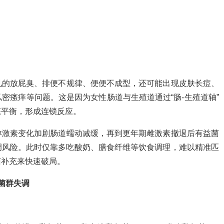
见的放屁臭、排便不规律、便便不成型，还可能出现皮肤长痘、
密瘙痒等问题。这是因为女性肠道与生殖道通过“肠-生殖道轴”
态平衡，形成连锁反应。
孕激素变化加剧肠道蠕动减缓，再到更年期雌激素撤退后有益菌
调风险。此时仅靠多吃酸奶、膳食纤维等饮食调理，难以精准匹
菌补充来快速破局。
菌群失调