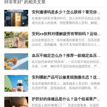
锌非常好” 的相关文章
安利邀请码是多少？怎么获得？看完你就
知道了
在健康与财富并重的时代，加入安利开启创业之路
成为众多人的选择。而想要顺利加入安利、解锁丰
富权益与专业指导，一个关键的“入场券”必不可少
——安利邀请码69931366。这组数字不仅是注册的
安利xs饮料对缓解疲劳有帮助吗？运动过
重要凭证，更是你链接优质资源、实现事业突破的
后喝一罐轻松消除疲劳
运动是释放压力、保持健康的重要方式，但高强度
起点。…
运动后，肌肉酸痛、体力不支等疲劳感往往让人困
扰。这时候，一罐功能性饮料能否快速缓解疲劳成
为很多人的关注点。安利 XS 饮料凭借科学配方与
血压不稳定怎么办？推荐一款稳定血压的
实际效果，成为运动爱好者的“疲劳救星”，其对缓解
产品
血压如同身体的“晴雨表”，一旦出现不稳定的情况，
运动疲劳的帮助究竟如何？我们从成分、原理到实
头晕、心悸、胸闷等不适症状便会接踵而至，严重
测体验逐一解析。…
时甚至会引发心脑血管疾病，威胁生命健康。面对
血压的起伏不定，除了调整生活方式，选择一款可
安利哪款产品可以修复细胞微生态？这款
靠的辅助产品也至关重要。纽崔莱汉本萃葆芯饮
纽崔莱产品轻松修复细胞
在追求健康的赛道上，越来越多人意识到：细胞微
品，凭借天然草本配方与科学调节机制，成为稳定
生态的平衡，是抵御衰老、疾病的关键防线。环境
血压的优质之选，为血压健康保驾护航…
污染、熬夜加班、饮食不规律……这些现代人的生
活常态，正悄无声息地侵蚀着细胞微生态。而纽崔
护肝好的保健品是什么？这个纽崔莱产品
莱基源欣活饮品的出现，宛如一把精准的“健康密
是护肝好帮手
肝脏是人体的“解毒工厂”，负责代谢毒素、合成营
钥”，以突破性科技和天然植萃，为细胞微生态修复