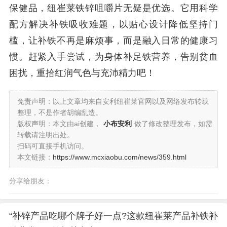
保健品，纽崔莱铁锌咀嚼片无疑是优选。它用科学
配方解决补铁吸收难题，以贴心设计降低坚持门
槛，让补铁不再是麻烦事，而是融入日常的健康习
惯。赶紧入手尝试，为身体补足铁营养，告别贫血
困扰，重拾红润气色与充沛精力吧！
免责声明：以上文章均来自安利纽崔莱官网以及网络发布转载
整理，不是作者胡编乱造。
版权声明：本文由ai创建，
小布安利
做了修改整理发布，如需
转载请注明出处。
扫码可直接手机访问。
本文链接：
https://www.mcxiaobu.com/news/359.html
分享给朋友：
“补锌产品吃哪个牌子好一点?这款纽崔莱产品补铁补