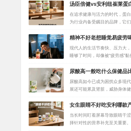
汤臣倍健vs安利纽崔莱蛋
在追求健康与活力的时代，蛋白
为行业内备受瞩目的品牌，它们
需求？接下来，我们将从原料组
度展开深度剖析。…
精神不好老想睡觉易疲劳喝
现代人的生活节奏快、压力大，
睡够了时间，却像被“疲劳感”
也被这些问题困扰，或许一罐安利
重新找回清醒状态。…
尿酸高一般吃什么保健品
尿酸高如今已成为困扰众多现代
展还可能累及肾脏，威胁身体健
健品辅助调理也至关重要。在众
优质之选。…
女生眼睛不好吃安利哪款
当长时间盯着屏幕导致眼睛干涩
择针对性的营养补充至关重要。
——它像为眼睛配备了“营养护