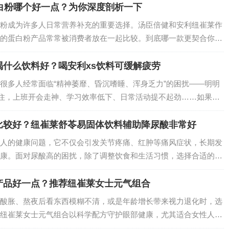
白粉哪个好一点？为你深度剖析一下
粉成为许多人日常营养补充的重要选择。汤臣倍健和安利纽崔莱作
的蛋白粉产品常常被消费者放在一起比较。到底哪一款更契合你的
成、营养成分、价格定位、口感体验、适用人群和品牌背景六个维
什么饮料好？喝安利xs饮料可缓解疲劳
很多人经常面临“精神萎靡、昏沉嗜睡、浑身乏力”的困扰——明明
黏住，上班开会走神、学习效率低下、日常活动提不起劲……如果你
 XS 饮料能成为你的“活力救星”，用科学配方帮身体击退疲劳，
比较好？纽崔莱舒苓易固体饮料辅助降尿酸非常好
人的健康问题，它不仅会引发关节疼痛、红肿等痛风症状，长期发
康。面对尿酸高的困扰，除了调整饮食和生活习惯，选择合适的保
多保健品中，纽崔莱舒苓益固体饮料脱颖而出，成为尿酸高人群的
产品好一点？推荐纽崔莱女士元气组合
酸胀、熬夜后看东西模糊不清，或是年龄增长带来视力退化时，选
纽崔莱女士元气组合以科学配方守护眼部健康，尤其适合女性人群
盾”，从多维度缓解眼疲劳、延缓眼部衰老，让双眸重焕清澈明亮。