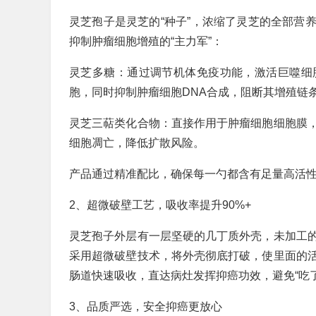
灵芝孢子是灵芝的“种子”，浓缩了灵芝的全部营
抑制肿瘤细胞增殖的“主力军”：
灵芝多糖：通过调节机体免疫功能，激活巨噬细
胞，同时抑制肿瘤细胞DNA合成，阻断其增殖链
灵芝三萜类化合物：直接作用于肿瘤细胞细胞膜
细胞凋亡，降低扩散风险。
产品通过精准配比，确保每一勺都含有足量高活
2、超微破壁工艺，吸收率提升90%+
灵芝孢子外层有一层坚硬的几丁质外壳，未加工的
采用超微破壁技术，将外壳彻底打破，使里面的活
肠道快速吸收，直达病灶发挥抑癌功效，避免“吃
3、品质严选，安全抑癌更放心