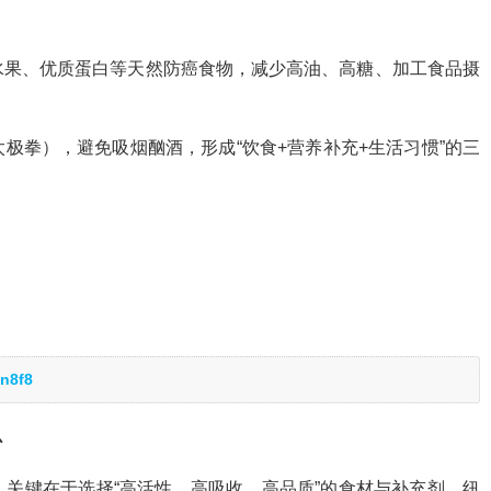
水果、优质蛋白等天然防癌食物，减少高油、高糖、加工食品摄
极拳），避免吸烟酗酒，形成“饮食+营养补充+生活习惯”的三
。
n8f8
心
关键在于选择“高活性、高吸收、高品质”的食材与补充剂。纽