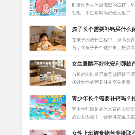
肝脏作为人体最沉默的器官，早
发现，不过那时候已经太迟了。
注意了。下面给大家分享下肝脏
孩子长个需要补钙买什么
在孩子的成长过程中，身高发育
石，在孩子长个这件事上扮演着
钙的充足供应是骨骼健康生长的
，影响孩子一生的健康。所以，
女生眼睛不好吃安利哪款
当长时间盯着屏幕导致眼睛干涩
择针对性的营养补充至关重要。
——它像为眼睛配备了“营养护
…
青少年长个需要补钙吗？
青少年时期是身体发育的关键阶
的众多因素中，营养补充至关重
需要补钙？又该如何选择合适的
家庭的信赖之选。…
女性上班族食物营养摄取