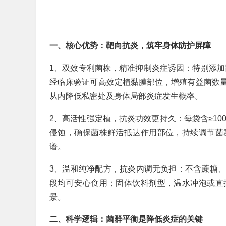
一、核心优势：靶向抗炎，筑牢身体防护屏障
1、双效专利菌株，精准抑制炎症诱因：特别添加鼠
经临床验证可高效定植黏膜部位，增殖有益菌数
从内降低私密处及身体局部炎症发生概率。
2、高活性强定植，抗炎功效更持久：每袋含≥10
侵蚀，确保菌株鲜活抵达作用部位，持续调节菌
谱。
3、温和纯净配方，抗炎内调无负担：不含蔗糖
段均可安心食用；固体饮料剂型，温水冲泡或直
景。
二、科学逻辑：菌群平衡是降低炎症的关键