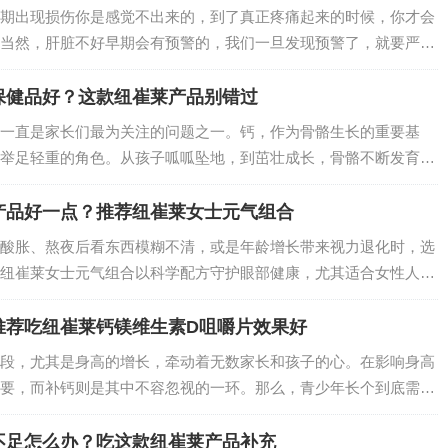
期出现损伤你是感觉不出来的，到了真正疼痛起来的时候，你才会
当然，肝脏不好早期会有预警的，我们一旦发现预警了，就要严格
不好的症状和吃什么能改善。…
保健品好？这款纽崔莱产品别错过
一直是家长们最为关注的问题之一。钙，作为骨骼生长的重要基
举足轻重的角色。从孩子呱呱坠地，到茁壮成长，骨骼不断发育，
保障。如果孩子缺钙，可能会出现生长缓慢、骨骼发育不良等问题
为孩子选择一款…
产品好一点？推荐纽崔莱女士元气组合
酸胀、熬夜后看东西模糊不清，或是年龄增长带来视力退化时，选
纽崔莱女士元气组合以科学配方守护眼部健康，尤其适合女性人群
盾”，从多维度缓解眼疲劳、延缓眼部衰老，让双眸重焕清澈明亮。
推荐吃纽崔莱钙镁维生素D咀嚼片效果好
段，尤其是身高的增长，牵动着无数家长和孩子的心。在影响身高
要，而补钙则是其中不容忽视的一环。那么，青少年长个到底需不
补钙产品？纽崔莱钙镁维生素D咀嚼片凭借出色的效果，成为众多
不足怎么办？吃这款纽崔莱产品补充