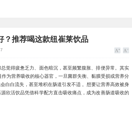
好？推荐喝这款纽崔莱饮品
47
却总觉得疲惫乏力、面色暗沉，甚至频繁腹胀、排便异常。其实
肠道作为营养吸收的核心器官，一旦菌群失衡、黏膜受损或营养分
会白白流失，甚至堆积在肠道引发不适 。想要让营养高效被身
基源欣活饮品凭借科学配方直击吸收痛点，成为改善肠道吸收的