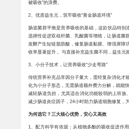
被吸收”的浪费。
2、优质益生元，筑牢吸收“黄金肠道环境”
肠道菌群平衡是营养吸收的基础，这款饮品特别添
选择性促进双歧杆菌、乳酸菌等增殖，让肠道菌
发酵产生短链脂肪酸，修复肠道黏膜、增强屏障
收率显著提升 。与直接补充益生菌不同，益生元
3、小分子技术，让营养吸收“少走弯路”
传统营养补充品常因分子量大，需经复杂消化才
化为小分子形态，无需肠道额外费力分解，就能快
减轻肠道负担，尤其适合消化功能较弱的上班族
减少肠道炎症因子，24小时助力肠道细胞修复，为
为何选它？三大核心优势，安心又高效
1、配方科学有依据：从植物多酚的吸收促进作