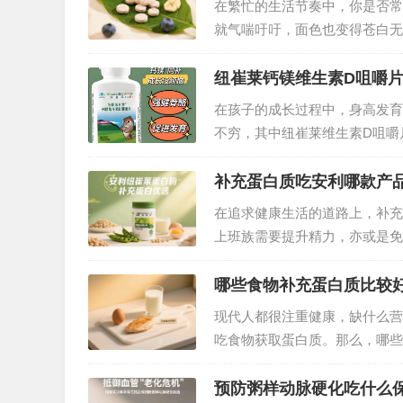
在繁忙的生活节奏中，你是否常
就气喘吁吁，面色也变得苍白无
显示，我国有相当比例的人群受
血不仅影响生活质量，长期发展
纽崔莱钙镁维生素D咀嚼
在孩子的成长过程中，身高发育
不穷，其中纽崔莱维生素D咀嚼
“秘密武器”。那么，吃了纽崔
补充蛋白质吃安利哪款产
在追求健康生活的道路上，补充
上班族需要提升精力，亦或是免
今天，就给大家安利一款口碑与
哪些食物补充蛋白质比较
现代人都很注重健康，缺什么营
吃食物获取蛋白质。那么，哪些
质且常见的高蛋白食物，从植物
预防粥样动脉硬化吃什么