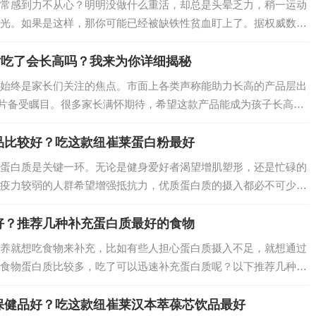
常感到力不从心？明明没做什么重活，却总是头晕乏力，稍一运动
光。如果是这样，那你可能已经被缺铁性贫血盯上了。据权威数据
到缺铁性贫血的困扰，尤其是儿童、孕妇和女性群体 ，缺铁性贫
还可能对身体健…
片吃了会长高吗？我来为你详细揭秘
始终是家长们关注的焦点。市面上各类声称能助力长高的产品层出
片备受瞩目。很多家长满怀期待，希望这款产品能成为孩子长高的
莱维生素D咀嚼片真的会长高吗？接下来就为你深入揭秘。…
品比较好？吃这款纽崔莱蛋白粉最好
蛋白质是关键一环。无论是健身爱好者渴望增肌塑形，还是忙碌的
疫力较弱的人群希望增强抵抗力，优质蛋白质的摄入都必不可少。
品质俱佳的蛋白质补充神器——安利纽崔莱多种植物蛋白粉。…
好？推荐几种补充蛋白质最好的食物
养就想吃食物来补充，比如有些人担心蛋白质摄入不足，就想通过
食物蛋白质比较多，吃了可以迅速补充蛋白质呢？以下推荐几种优
性和动物性蛋白中选取代表性品类。…
保健品好？吃这款纽崔莱汉本萃葆芯饮品最好