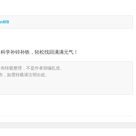
n8f8
，科学补锌补铁，轻松找回满满元气！
发布转载整理，不是作者胡编乱造。
布，如需转载请注明出处。