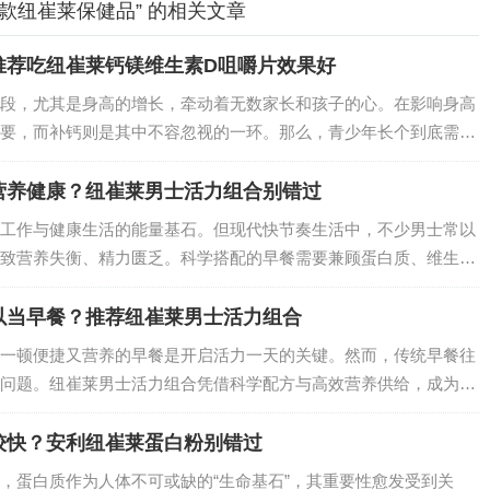
款纽崔莱保健品” 的相关文章
推荐吃纽崔莱钙镁维生素D咀嚼片效果好
段，尤其是身高的增长，牵动着无数家长和孩子的心。在影响身高
要，而补钙则是其中不容忽视的一环。那么，青少年长个到底需不
补钙产品？纽崔莱钙镁维生素D咀嚼片凭借出色的效果，成为众多
营养健康？纽崔莱男士活力组合别错过
工作与健康生活的能量基石。但现代快节奏生活中，不少男士常以
致营养失衡、精力匮乏。科学搭配的早餐需要兼顾蛋白质、维生
莱男士活力组合以精准配方，为忙碌的男士提供了便捷又专业的营
以当早餐？推荐纽崔莱男士活力组合
一顿便捷又营养的早餐是开启活力一天的关键。然而，传统早餐往
问题。纽崔莱男士活力组合凭借科学配方与高效营养供给，成为男
与便捷兼得。…
较快？安利纽崔莱蛋白粉别错过
，蛋白质作为人体不可或缺的“生命基石”，其重要性愈发受到关