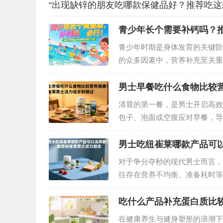
“出现缺锌的朋友吃哪款保健品好？推荐吃这
青少年长个需要补钙吗？
青少年时期是身体发育的关键阶
的众多因素中，营养补充至关重
需要补钙？又该如何选择合适的
家庭的信赖之选。…
男士早餐吃什么食物比较
清晨的第一餐，是男士开启高效
包子、泡面或空腹应对早餐，导
素、矿物质等核心营养，而纽崔
养解决方案。…
男士吃纽崔莱哪款产品可
对于争分夺秒的现代男士而言，
往存在营养不均衡、准备耗时等
士早餐的理想解决方案，让健康
吃什么产品补充蛋白质比
在健康养生与健身塑形的浪潮下