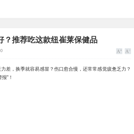
好？推荐吃这款纽崔莱保健品
00
疫力差，换季就容易感冒？伤口愈合慢，还常常感觉疲惫乏力？
报”！