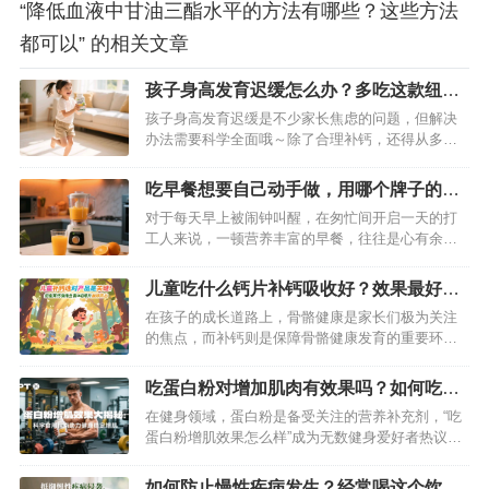
“降低血液中甘油三酯水平的方法有哪些？这些方法
都可以” 的相关文章
孩子身高发育迟缓怎么办？多吃这款纽崔
莱钙镁维生素D咀嚼片就可以了
孩子身高发育迟缓是不少家长焦虑的问题，但解决
办法需要科学全面哦～除了合理补钙，还得从多方
面入手才行～…
吃早餐想要自己动手做，用哪个牌子的早
餐机做好？
对于每天早上被闹钟叫醒，在匆忙间开启一天的打
工人来说，一顿营养丰富的早餐，往往是心有余而
力不足的奢望。街边的早餐千篇一律，还总担心卫
生问题；自己动手做，时间紧任务重，普通早餐机
儿童吃什么钙片补钙吸收好？效果最好的
功能单一，根本无法满足需求。别担心，今天就给
补钙保健品推荐
在孩子的成长道路上，骨骼健康是家长们极为关注
大家推荐一款早餐神器——纽崔莱三合一营养早餐
的焦点，而补钙则是保障骨骼健康发育的重要环
料理机，帮你轻松搞定早餐难题 。…
节。面对市场上琳琅满目的钙片产品，许多家长陷
入困惑：儿童吃什么钙片补钙吸收好？哪款补钙保
吃蛋白粉对增加肌肉有效果吗？如何吃才
健品效果最佳？经过多方研究与众多家长的实践反
能健康稳定的增长肌肉
在健身领域，蛋白粉是备受关注的营养补充剂，“吃
馈，纽崔莱钙镁维生素D咀嚼片成为备受推崇的优质
蛋白粉增肌效果怎么样”成为无数健身爱好者热议的
选择。…
话题。蛋白粉能否真正助力增肌？又该如何科学食
用实现健康稳定的肌肉增长？本文将为你详细解
如何防止慢性疾病发生？经常喝这个饮料