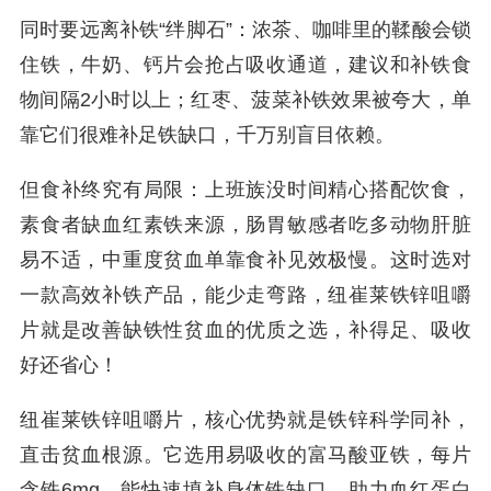
同时要远离补铁“绊脚石”：浓茶、咖啡里的鞣酸会锁
住铁，牛奶、钙片会抢占吸收通道，建议和补铁食
物间隔2小时以上；红枣、菠菜补铁效果被夸大，单
靠它们很难补足铁缺口，千万别盲目依赖。
但食补终究有局限：上班族没时间精心搭配饮食，
素食者缺血红素铁来源，肠胃敏感者吃多动物肝脏
易不适，中重度贫血单靠食补见效极慢。这时选对
一款高效补铁产品，能少走弯路，纽崔莱铁锌咀嚼
片就是改善缺铁性贫血的优质之选，补得足、吸收
好还省心！
纽崔莱铁锌咀嚼片，核心优势就是铁锌科学同补，
直击贫血根源。它选用易吸收的富马酸亚铁，每片
含铁6mg，能快速填补身体铁缺口，助力血红蛋白