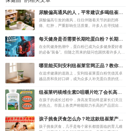
保健品” 的相关文章
尿酸偏高通风的人，平常建议多喝纽崔莱
舒苓易固体饮料降尿酸
尿酸偏高引发的痛风，往往伴随着关节的剧烈疼
痛、红肿，严重影响生活质量。许多人在寻找辅助
管理尿酸的方法时，将目光投向了纽崔莱舒苓易固
体饮料。它凭借天然成分和独特配方，或许能成为
每天健身是否需要长期吃蛋白粉？长期喝
尿酸管理的有益补充。…
蛋白粉有没有副作用？
在全民健身热潮中，蛋白粉已成为众多健身爱好者
的必备“装备”。但随之而来的疑问也困扰着许多人：
健身的人是否能长期喝蛋白粉？长期饮用又是否存
在副作用？这些问题关乎健康，值得深入探讨。…
哪里能买到安利纽崔莱官网正品？教你购
买正品的方法
在追求健康的道路上，安利纽崔莱蛋白粉凭借其卓
越品质和良好口碑，成为众多人补充蛋白质的优质
之选。然而，市场上鱼龙混杂，稍不留意就可能买
到假货。究竟哪里能买到正品安利纽崔莱蛋白粉？
纽崔莱钙镁维生素D咀嚼片吃了会长高
接下来为你揭晓答案。…
吗？我来为你详细揭秘
在孩子的成长过程中，身高发育始终是家长们关注
的焦点。市面上各类声称能助力长高的产品层出不
穷，其中纽崔莱维生素D咀嚼片备受瞩目。很多家长
满怀期待，希望这款产品能成为孩子长高的“秘密武
孩子挑食厌食怎么办？吃这款纽崔莱产品
器”。那么，吃了纽崔莱维生素D咀嚼片真的会长高
可有效改善味觉
孩子挑食厌食，几乎是每个家长都曾面临的育儿难
吗？接下来就为你深入揭秘。…