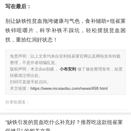
写在最后：
别让缺铁性贫血拖垮健康与气色，食补辅助+纽崔莱
铁锌咀嚼片，科学补铁不踩坑，轻松摆脱贫血困
扰，重拾红润好状态！
免责声明：以上文章均来自安利纽崔莱官网以及网络发布转载
整理，不是作者胡编乱造。
版权声明：本文由ai创建，
小布安利
做了修改整理发布，如需
转载请注明出处。
扫码可直接手机访问。
本文链接：
https://www.mcxiaobu.com/news/458.html
分享给朋友：
“缺铁引发的贫血吃什么补充好？推荐吃这款纽崔莱