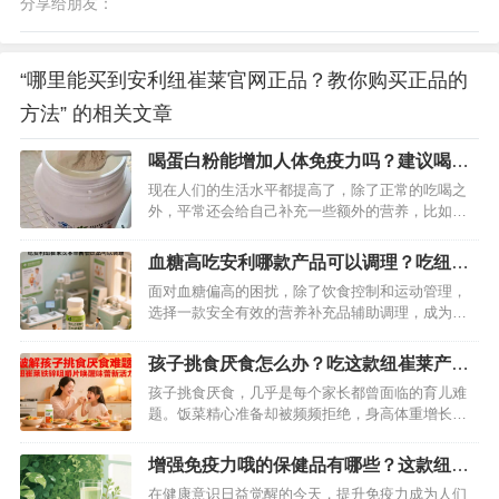
分享给朋友：
“哪里能买到安利纽崔莱官网正品？教你购买正品的
方法” 的相关文章
喝蛋白粉能增加人体免疫力吗？建议喝纽
崔莱蛋白粉
现在人们的生活水平都提高了，除了正常的吃喝之
外，平常还会给自己补充一些额外的营养，比如喝
蛋白粉。有些人喝蛋白粉是为了给自己营养更丰
富，有些人则是为了提升免疫力。那么，喝蛋白粉
血糖高吃安利哪款产品可以调理？吃纽崔
对人体免疫力提升真的有提升效果吗？根据相关介
莱汉本萃蘅怡饮品非常有效
面对血糖偏高的困扰，除了饮食控制和运动管理，
绍，蛋白粉对免疫力提升是有一定效果的，但不要
选择一款安全有效的营养补充品辅助调理，成为许
过量。…
多人关注的重点。在众多健康产品中，安利纽崔莱
汉本萃衡怡饮品凭借“药食同源”理念与现代营养科技
孩子挑食厌食怎么办？吃这款纽崔莱产品
的结合，成为调理血糖的优质之选。它如何从根源
可有效改善味觉
孩子挑食厌食，几乎是每个家长都曾面临的育儿难
改善血糖代谢？又有哪些值得信赖的优势？今天就
题。饭菜精心准备却被频频拒绝，身高体重增长缓
为大家详细解析。…
慢，免疫力低下反复生病……这些困扰背后，可能
藏着微量元素缺乏的“隐形杀手”。临床研究表明，
增强免疫力哦的保健品有哪些？这款纽崔
铁、锌等微量元素的不足，会直接影响孩子的味觉
莱产品效果不错
在健康意识日益觉醒的今天，提升免疫力成为人们
感知与食欲调节。而纽崔莱铁锌咀嚼片，凭借科学