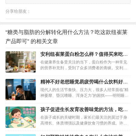
分享给朋友：
“糖类与脂肪的分解转化用什么方法？吃这款纽崔莱
产品即可” 的相关文章
安利纽崔莱蛋白粉怎么样？值得买来吃
吗？
在健康养生备受关注的当下，蛋白粉作为一种常见
的营养补充剂，受到了众多消费者的青睐。安利纽
崔莱蛋白粉凭借其品牌知名度和宣传推广，在市场
上占据了一席之地。但它究竟表现如何？食用后的
精神不好老想睡觉易疲劳喝什么饮料好？
效果又是否如宣传所说那般出色呢？接下来，我们
喝安利xs饮料可缓解疲劳
现代人的生活节奏快、压力大，很多人经常面临“精
将从原料、营养成分、功效、适用人群、食用体验
神萎靡、昏沉嗜睡、浑身乏力”的困扰——明明睡够
等多个维度，为你深度剖析安利纽崔莱蛋…
了时间，却像被“疲劳感”黏住，上班开会走神、学习
效率低下、日常活动提不起劲……如果你也被这些
孩子促进生长发育改善味觉的方法，吃这
问题困扰，或许一罐安利 XS 饮料能成为你的“活力
款纽崔莱铁锌咀嚼片不错
在孩子成长的关键时期，家长们最关注的莫过于身
救星”，用科学配方帮身体击退疲劳，重新找回清醒
高增长、体质增强以及健康饮食习惯的养成。许多
状态。…
家长常常面临孩子挑食厌食、生长迟缓的困扰，而
这些问题往往与微量元素缺乏密切相关。科学研究