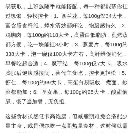
易获取，上班族随手就能搭配，每一种都能帮你扛
过饥饿，轻松控卡：1. 西兰花，每100g仅34大卡，
富含膳食纤维，焯水清炒都好吃，饱腹感持久；2.
鸡胸肉，每100g约118大卡，高蛋白低脂肪，煎烤蒸
都方便，吃一块能扛3小时；3. 燕麦片，每100g约
338大卡，泡一碗仅100大卡左右，高纤维促消化，
早餐吃超合适；4. 魔芋结，每100g仅7大卡，吸水
膨胀后饱腹感拉满，替代主食吃，控卡更轻松；5.
虾仁，每100g约99大卡，高蛋白易吸收，煮面、炒
菜都能加；6. 圣女果，每100g约25大卡，酸甜解
腻，饿了当加餐，无负担。
这些食材虽然低卡高饱腹，但减脂期难免会搭配少
量主食，或是偶尔吃一点高热量食材，这时候就需