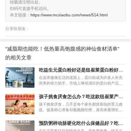
转载请注明出处。
扫码可直接手机访问。
本文链接：
https://www.mcxiaobu.com/news/514.html
分享给朋友：
“减脂期也能吃！低热量高饱腹感的神仙食材清单”
的相关文章
吃益生元蛋白粉好还是纽崔莱蛋白粉好？
揭秘吃哪个蛋白粉更好
在追求健康生活的道路上，蛋白粉成为许多人补充
营养的得力助手。市场上琳琅满目的蛋白粉产品
中，益生元蛋白粉和纽崔莱蛋白粉备受关注。这两
者究竟谁更胜一筹？接下来，我们就从多个维度来
孩子挑食厌食怎么办？吃这款纽崔莱产品
深入剖析，帮你做出最适合自己的选择。…
可有效改善味觉
孩子挑食厌食，几乎是每个家长都曾面临的育儿难
题。饭菜精心准备却被频频拒绝，身高体重增长缓
慢，免疫力低下反复生病……这些困扰背后，可能
藏着微量元素缺乏的“隐形杀手”。临床研究表明，
预防粥样动脉硬化吃什么保健品好？吃这
铁、锌等微量元素的不足，会直接影响孩子的味觉
款纽崔莱汉本萃葆芯饮品最好
在生活节奏日益加快的今天，高热量饮食、缺乏运