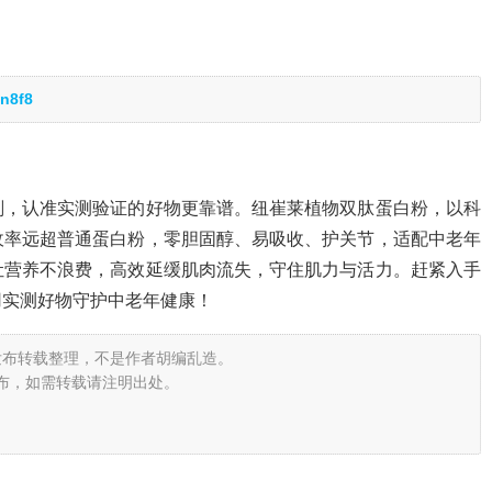
n8f8
剂，认准实测验证的好物更靠谱。纽崔莱植物双肽蛋白粉，以科
收率远超普通蛋白粉，零胆固醇、易吸收、护关节，适配中老年
让营养不浪费，高效延缓肌肉流失，守住肌力与活力。赶紧入手
用实测好物守护中老年健康！
发布转载整理，不是作者胡编乱造。
布，如需转载请注明出处。