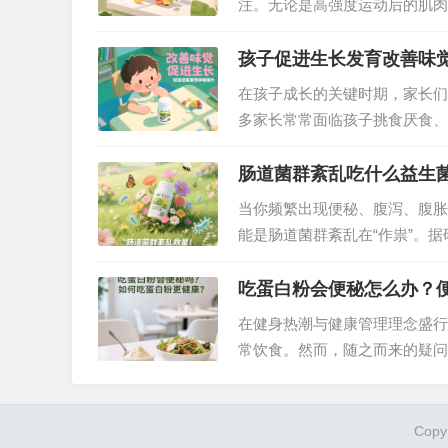
注。无论是高强度运动后的肌肉
效地补充蛋白质都至关重要。面
需求？答案非安利纽崔莱蛋白粉
孩子促进生长发育改善味
在孩子成长的关键时期，家长们
多家长常常面临孩子挑食厌食、
研究表明，铁和锌作为人体必需
用。纽崔莱铁锌咀嚼片凭借专业
肠道菌群紊乱吃什么益生
当你频繁出现便秘、腹泻、腹胀
能是肠道菌群紊乱在“作祟”。
接影响着营养吸收、代谢调节乃
式。在众多产品中，纽崔莱纤盈
吃蛋白粉会便秘怎么办？
在健身热潮与健康管理理念盛行
常饮食。然而，随之而来的疑问
蛋白粉与便秘的关联、便秘的成
Copy