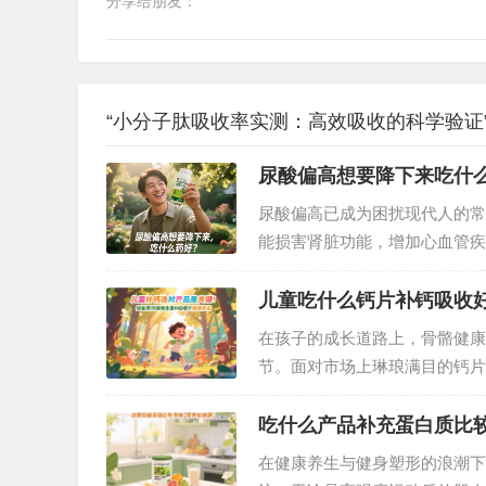
分享给朋友：
“小分子肽吸收率实测：高效吸收的科学验证”
尿酸偏高想要降下来吃什
尿酸偏高已成为困扰现代人的常
能损害肾脏功能，增加心血管疾
制，同时，合理搭配保健品也能
一款值得信赖的保健品——纽崔
儿童吃什么钙片补钙吸收
在孩子的成长道路上，骨骼健康
节。面对市场上琳琅满目的钙片
保健品效果最佳？经过多方研究
的优质选择。…
吃什么产品补充蛋白质比
在健康养生与健身塑形的浪潮下