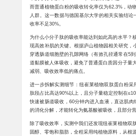
而普通植物蛋白粉的吸收转化率仅为62.3%，动
人群。这一数据与德国基尔大学的相关实验结论一致
收率不足30%。
为什么小分子肽的吸收率能达到如此高的水平？
现高效补肌的关键。根据庐山植物园相关研究，小分
穿透肠道细胞壁的孔隙网络（有效孔径通常在5到
道黏膜被人体吸收，避免了普通蛋白质因分子量
减弱、吸收效率低的痛点。
进一步拆解实测细节：纽崔莱植物双肽蛋白粉采用
肽段占比高达90%以上，且分子量稳定控制在≤10
快速被肠道吸收，60分钟内进入血液，直达肌肉
的消化分解，才能转化为氨基酸被吸收，且部分
除了吸收效率，实测中我们还发现纽崔莱植物双
固醇、零饱和脂肪，全程采用纯植物原料，从根