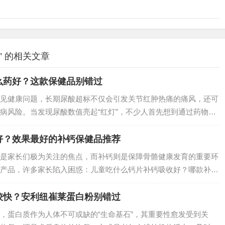
 的相关文章
么药好？这款保健品别错过
见健康问题，长期尿酸超标不仅会引发关节红肿热痛的痛风，还可
病风险。当发现尿酸数值亮起“红灯”，不少人首先想到通过药物控
起到事半功倍的效果。今天就为大家介绍降尿酸的常用药物，以及
莱舒苓易固体…
好？效果最好的补钙保健品推荐
是家长们极为关注的焦点，而补钙则是保障骨骼健康发育的重要环
产品，许多家长陷入困惑：儿童吃什么钙片补钙吸收好？哪款补钙
与众多家长的实践反馈，纽崔莱钙镁维生素D咀嚼片成为备受推崇
较快？安利纽崔莱蛋白粉别错过
，蛋白质作为人体不可或缺的“生命基石”，其重要性愈发受到关