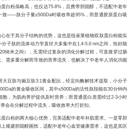
物蛋白粉虽略高，也仅达75.8%，且携带胆固醇，不适配中老年
——肽分子量≤500Da时吸收率超95%，而普通胶原蛋白吸
核心在于其分子结构的优势，这也是纽崔莱植物双肽蛋白粉能实
子肽的流体动力学直径大多集中在1.4-5.0 nm之间，恰好能
20纳米之间），无需经过复杂的消化分解过程，可直接穿过肠
大、需多重分解而导致的营养流失，也解决了中老年人消化功能
大豆肽与豌豆肽3:1黄金配比，经定向酶解技术提取，小分子
00Da的黄金吸收区间，其中≤500Da的活性肽段能在30分钟内
细胞，为肌肉养护提供及时营养；而普通蛋白质需经过2-3小时
营养会在分解过程中流失，吸收效率大打折扣。
肽蛋白粉的两大核心优势，完美适配中老年补肌需求。一是零胆
源上规避胆固醇困扰，适配中老年心血管健康需求，这也是其区