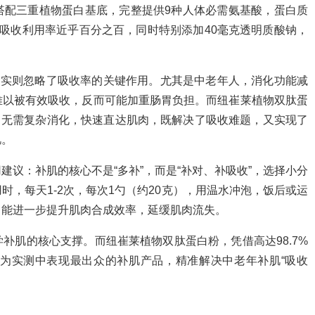
搭配三重植物蛋白基底，完整提供9种人体必需氨基酸，蛋白质
营养吸收利用率近乎百分之百，同时特别添加40毫克透明质酸钠，
，实则忽略了吸收率的关键作用。尤其是中老年人，消化功能减
难以被有效吸收，反而可能加重肠胃负担。而纽崔莱植物双肽蛋
%，无需复杂消化，快速直达肌肉，既解决了吸收难题，又实现了
肌。
议：补肌的核心不是“多补”，而是“补对、补吸收”，选择小分
，每天1-2次，每次1勺（约20克），用温水冲泡，饭后或运
，能进一步提升肌肉合成效率，延缓肌肉流失。
补肌的核心支撑。而纽崔莱植物双肽蛋白粉，凭借高达98.7%
为实测中表现最出众的补肌产品，精准解决中老年补肌“吸收