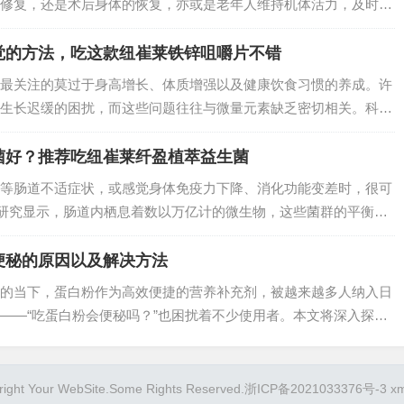
修复，还是术后身体的恢复，亦或是老年人维持机体活力，及时高
对市面上琳琅满目的蛋白质补充产品，究竟哪一款能快速满足身体
莫属，它凭借科…
觉的方法，吃这款纽崔莱铁锌咀嚼片不错
最关注的莫过于身高增长、体质增强以及健康饮食习惯的养成。许
生长迟缓的困扰，而这些问题往往与微量元素缺乏密切相关。科学
的微量元素，在儿童生长发育与味觉调节中发挥着不可替代的作
的营养配方，成为…
菌好？推荐吃纽崔莱纤盈植萃益生菌
等肠道不适症状，或感觉身体免疫力下降、消化功能变差时，很可
据研究显示，肠道内栖息着数以万亿计的微生物，这些菌群的平衡直
至情绪状态。而补充优质益生菌，正是恢复肠道菌群平衡的有效方
植萃益生菌凭…
便秘的原因以及解决方法
的当下，蛋白粉作为高效便捷的营养补充剂，被越来越多人纳入日
——“吃蛋白粉会便秘吗？”也困扰着不少使用者。本文将深入探讨
因，并提供针对性的解决方法。…
right Your WebSite.Some Rights Reserved.
浙ICP备2021033376号-3
x