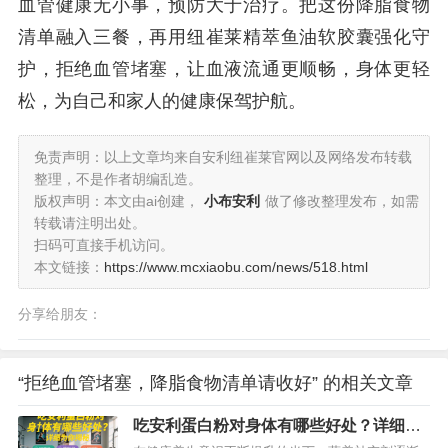
血管健康无小事，预防大于治疗。把这份降脂食物
清单融入三餐，再用纽崔莱精萃鱼油软胶囊强化守
护，拒绝血管堵塞，让血液流通更顺畅，身体更轻
松，为自己和家人的健康保驾护航。
免责声明：以上文章均来自安利纽崔莱官网以及网络发布转载
整理，不是作者胡编乱造。
版权声明：本文由ai创建，
小布安利
做了修改整理发布，如需
转载请注明出处。
扫码可直接手机访问。
本文链接：
https://www.mcxiaobu.com/news/518.html
分享给朋友：
“拒绝血管堵塞，降脂食物清单请收好” 的相关文章
吃安利蛋白粉对身体有哪些好处？详细为
你揭秘