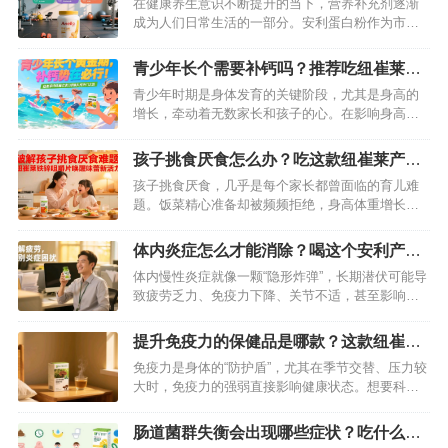
在健康养生意识不断提升的当下，营养补充剂逐渐
成为人们日常生活的一部分。安利蛋白粉作为市场
上颇受关注的营养产品，凭借其优质的成分和广泛
的用户口碑，吸引了众多消费者的目光。那么，食
青少年长个需要补钙吗？推荐吃纽崔莱钙
用安利蛋白粉究竟能为身体带来哪些好处呢？接下
镁维生素D咀嚼片效果好
青少年时期是身体发育的关键阶段，尤其是身高的
来，将为你全方位揭秘。…
增长，牵动着无数家长和孩子的心。在影响身高的
众多因素中，营养补充至关重要，而补钙则是其中
不容忽视的一环。那么，青少年长个到底需不需要
孩子挑食厌食怎么办？吃这款纽崔莱产品
补钙？又该如何选择合适的补钙产品？纽崔莱钙镁
可有效改善味觉
孩子挑食厌食，几乎是每个家长都曾面临的育儿难
维生素D咀嚼片凭借出色的效果，成为众多家庭的信
题。饭菜精心准备却被频频拒绝，身高体重增长缓
赖之选。…
慢，免疫力低下反复生病……这些困扰背后，可能
藏着微量元素缺乏的“隐形杀手”。临床研究表明，
体内炎症怎么才能消除？喝这个安利产品
铁、锌等微量元素的不足，会直接影响孩子的味觉
可以改善
体内慢性炎症就像一颗“隐形炸弹”，长期潜伏可能导
感知与食欲调节。而纽崔莱铁锌咀嚼片，凭借科学
致疲劳乏力、免疫力下降、关节不适，甚至影响代
配方与专业营养支持，成为改善孩子挑…
谢健康。想要消除炎症，除了调整饮食（少吃高油
高糖、多吃抗炎食物）、规律作息（避免熬夜）、
提升免疫力的保健品是哪款？这款纽崔莱
适度运动（促进循环代谢），搭配科学的营养补
产品不错
免疫力是身体的“防护盾”，尤其在季节交替、压力较
充，能让调理效果更高效。而安利纽崔莱基源欣活
大时，免疫力的强弱直接影响健康状态。想要科学
饮品，正是一款针对体内炎症设计的优…
提升免疫力，选对保健品很关键。在众多产品中，
纽崔莱汉本萃破壁灵芝孢子粉凭借过硬的品质和明
肠道菌群失衡会出现哪些症状？吃什么能
确的功效，成为不少人的安心之选。…