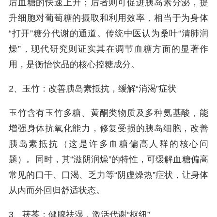
后血糖的快速上升；后者则可促进胰岛素分泌，提
升细胞对葡萄糖的摄取和利用效率，相当于为身体
“打开”糖分代谢的通道。传统中医认为桑叶“清肺润
燥”，现代研究则证实其在调节血糖方面的显著作
用，是衡怡饮品的核心控糖成分。
2、玉竹：改善胰岛素抵抗，缓解“消渴”症状
玉竹含有玉竹多糖、黄酮类物质及多种氨基酸，能
增强身体抗氧化能力，修复受损的胰岛细胞，改善
胰岛素抵抗（这是许多血糖偏高人群的核心问
题）。同时，其“滋阴润燥”的特性，可缓解血糖偏高
常见的口干、口渴、乏力等“阴虚燥热”症状，让身体
从内而外回归舒适状态。
3、茯苓：健脾祛湿，激活代谢“枢纽”