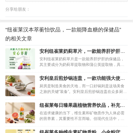
分享给朋友：
“纽崔莱汉本萃蘅怡饮品，一款能降血糖的保健品”
的相关文章
安利纽崔莱奶蓟草片，一款能养肝护肝的
保健品
安利纽崔莱奶蓟草片是一款能养肝护肝的保健品，
其主要成分为奶蓟草提取物和蒲公英提取物，具有
强大的肝脏修复和保护作用。可以随餐食用，每天
吃两次，一次一片即可。平常肝脏不好或者经常喝
安利皇后煎炒锅连盖，一款功能强大使用
酒抽烟的朋友，可以选择这种奶蓟草片来吃哦，可
广泛的炒锅
厨房是制造美食的天地，而一口好锅则是这场美食
以及早保护你的肝脏。…
之旅的关键“装备”。安利皇后煎炒锅连盖在众多厨房
器具中备受瞩目，它到底表现如何？今天就从功
能、材质、使用体验等多个维度，为大家详细剖
纽崔莱每日臻果蔬植物营养饮品，补充维
析。…
生素矿物质保健品
在追求健康的当下，维生素和矿物质作为人体必需
的营养素，其重要性不言而喻。但现代生活中，饮
食不规律、果蔬摄入不足等问题，让很多人面临营
养缺口。纽崔莱每日臻果蔬植物营养饮品，以天然
纽崔莱多种维生素矿物质粉，小金粉守护