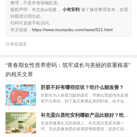
整理，不是作者胡编乱造。
版权声明：本文由ai创建，
小布安利
做了修改整理发布，如需
转载请注明出处。
扫码可直接手机访问。
本文链接：
https://www.mcxiaobu.com/news/521.html
分享给朋友：
“青春期女性营养密码：筑牢成长与美丽的双重根基”
的相关文章
肝脏不好有哪些症状？吃什么能改善？
肝脏作为人体最沉默的器官，早期出现损伤你是感
觉不出来的，到了真正疼痛起来的时候，你才会发
现，不过那时候已经太迟了。当然，肝脏不好早期
会有预警的，我们一旦发现预警了，就要严格注意
补充蛋白质吃安利哪款产品比较好？吃这
了。下面给大家分享下肝脏不好的症状和吃什么能
款纽崔莱蛋白粉最好
在追求健康生活的道路上，补充蛋白质是关键一
改善。…
环。无论是健身爱好者渴望增肌塑形，还是忙碌的
上班族需要提升精力，亦或是免疫力较弱的人群希