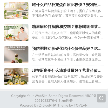
望增强抵抗力，优质蛋白质的摄入都必不可少。今
吃什么产品补充蛋白质比较快？安利纽崔
天，就给大家安利一款口碑与品质俱佳的蛋白质补
莱蛋白粉别错过
在健康养生与健身塑形的浪潮下，蛋白质作为人体
充神器——安利纽崔莱多种植物蛋白粉。…
不可或缺的“生命基石”，其重要性愈发受到关注。无
论是高强度运动后的肌肉修复，还是术后身体的恢
复，亦或是老年人维持机体活力，及时高效地补充
糖尿病如何预防和控制？推荐喝纽崔莱基
蛋白质都至关重要。面对市面上琳琅满目的蛋白质
源欣活饮品
在现代生活方式的冲击下，糖尿病正以惊人的速度
补充产品，究竟哪一款能快速满足身体需求？答案
蔓延，全球超5亿人受其困扰。作为一种需要长期干
非安利纽崔莱蛋白粉莫属，它凭借科…
预的慢性疾病，糖尿病的预防与控制不仅依赖生活
方式的调整，科学的营养补充同样关键。纽崔莱基
预防粥样动脉硬化吃什么保健品好？吃这
源欣活饮品凭借其独特的配方设计，为糖尿病管理
款纽崔莱汉本萃葆芯饮品最好
在生活节奏日益加快的今天，高热量饮食、缺乏运
提供了新的解决方案，成为健康防线中的重要一
动、长期熬夜等不良生活习惯，正悄然加速血管的
环。…
“老化”进程。动脉粥样硬化作为威胁人类健康的“隐
形杀手”，其发病隐匿却危害巨大。当血管壁逐渐堆
现在厨房用什么油炒菜最好？营养价值高
积脂质斑块，狭窄的血管不仅会阻碍血液流动，还
的组合油品推荐
炒菜用油是厨房饮食的“隐形基石”，选对油不仅能让
可能引发心肌梗死、脑卒中 等致命疾病。而科学选
菜肴更香，更能为家人健康加分。但市面上食用油
择保健品，成为许多人主动预防…
种类繁多，单一油品往往难以满足全面的营养需
求。其实，“组合用油”才是更科学的选择——而安利
皇后每日营养油品组合，便是兼顾烹饪实用性与营
Copyright Your WebSite.Some Rights Reserved.
浙ICP备
养价值的优质之选。…
2021033376号-3
xml地图
Powered By
Z-BlogPHP
. Theme by
TOYEAN
.