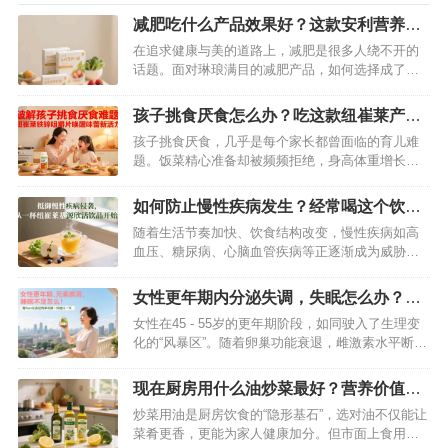
减肥吃什么产品效果好？这款安利营养代
餐科学减肥更健康
在追求健康与美的道路上，减肥是很多人绕不开的
话题。面对琳琅满目的减肥产品，如何选择成了难
题。今天就给大家推荐一款在减肥界口碑极佳的产
品——安利营养代餐，助你开启科学健康的减肥之
孩子挑食厌食怎么办？吃这款纽崔莱产品
旅。…
可有效改善味觉
孩子挑食厌食，几乎是每个家长都曾面临的育儿难
题。饭菜精心准备却被频频拒绝，身高体重增长缓
慢，免疫力低下反复生病……这些困扰背后，可能
藏着微量元素缺乏的“隐形杀手”。临床研究表明，
如何防止慢性疾病发生？经常喝这个饮料
铁、锌等微量元素的不足，会直接影响孩子的味觉
就可以了
随着生活节奏加快、饮食结构改变，慢性疾病如高
感知与食欲调节。而纽崔莱铁锌咀嚼片，凭借科学
血压、糖尿病、心脑血管疾病等正逐渐成为威胁人
配方与专业营养支持，成为改善孩子挑…
类健康的“头号杀手”。这些疾病病程长、危害大，一
旦患病往往难以根治。与其在病痛中挣扎，不如主
女性更年期内分泌失调，失眠怎么办？用
动出击，将预防做到位。除了养成健康生活方式，
纽崔莱更年期保养片来改善
女性在45 - 55岁的更年期阶段，如同驶入了生理变
科学的营养补充也是关键——纽崔莱基源欣活饮
化的“风暴区”。随着卵巢功能衰退，雌激素水平断崖
品，正是帮助我们筑牢健康防线的得力…
式下降，内分泌系统随之紊乱，潮热、盗汗、烦躁
不安等症状接踵而至，而最令人困扰的，莫过于长
现在厨房用什么油炒菜最好？营养价值高
期失眠带来的身心疲惫。当这些问题严重影响生活
的组合油品推荐
炒菜用油是厨房饮食的“隐形基石”，选对油不仅能让
质量时，别让自己独自承受——纽崔莱更年期保养
菜肴更香，更能为家人健康加分。但市面上食用油
片，以科学配方与天然营养…