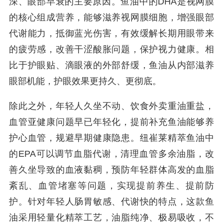
深、眼部早衰的主要原因。鱼油中的DHA是视网膜
的核心组成营养，能够滋养视网膜细胞，增强眼部
代谢能力，抵御蓝光伤害，有效缓解长期用眼带来
的疲劳感，改善干涩酸胀问题，保护视力健康。相
比于护眼贴、滴眼液的外部舒缓，鱼油从内部滋养
眼部机能，护眼效果更持久、更彻底。
除此之外，年轻人久坐不动、饮食外卖重油重盐，
血管亚健康问题早已年轻化，提前补充鱼油能够养
护心血管，规避早期健康隐患。纽崔莱精萃鱼油中
的EPA可以调节血脂代谢，清理血管多余油脂，改
善久坐导致的血液黏稠，预防年轻群体高发的血脂
紊乱、血管堵塞等问题，实现提前养生、提前防
护。针对年轻人肠胃敏感、代谢快的特点，这款鱼
油采用轻量化精萃工艺，油脂纯净、极易吸收，不