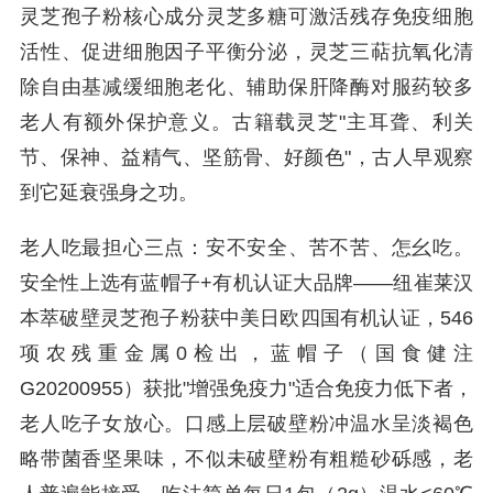
灵芝孢子粉核心成分灵芝多糖可激活残存免疫细胞
活性、促进细胞因子平衡分泌，灵芝三萜抗氧化清
除自由基减缓细胞老化、辅助保肝降酶对服药较多
老人有额外保护意义。古籍载灵芝"主耳聋、利关
节、保神、益精气、坚筋骨、好颜色"，古人早观察
到它延衰强身之功。
老人吃最担心三点：安不安全、苦不苦、怎幺吃。
安全性上选有蓝帽子+有机认证大品牌——纽崔莱汉
本萃破壁灵芝孢子粉获中美日欧四国有机认证，546
项农残重金属0检出，蓝帽子（国食健注
G20200955）获批"增强免疫力"适合免疫力低下者，
老人吃子女放心。口感上层破壁粉冲温水呈淡褐色
略带菌香坚果味，不似未破壁粉有粗糙砂砾感，老