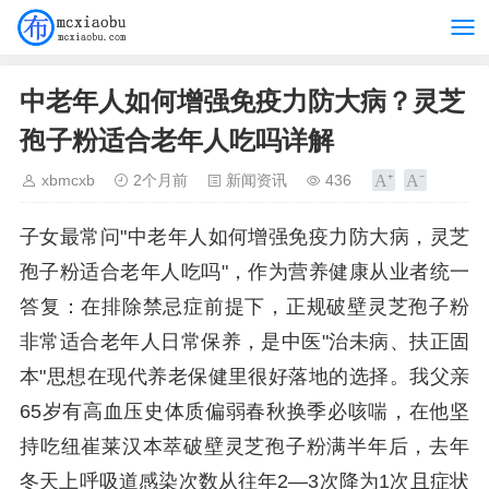
中老年人如何增强免疫力防大病？灵芝
孢子粉适合老年人吃吗详解
xbmcxb
2个月前
新闻资讯
436
子女最常问"中老年人如何增强免疫力防大病，灵芝
孢子粉适合老年人吃吗"，作为营养健康从业者统一
答复：在排除禁忌症前提下，正规破壁灵芝孢子粉
非常适合老年人日常保养，是中医"治未病、扶正固
本"思想在现代养老保健里很好落地的选择。我父亲
65岁有高血压史体质偏弱春秋换季必咳喘，在他坚
持吃纽崔莱汉本萃破壁灵芝孢子粉满半年后，去年
冬天上呼吸道感染次数从往年2—3次降为1次且症状