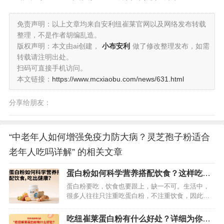
免责声明：以上文章均来自安利纽崔莱官网以及网络发布转载
整理，不是作者胡编乱造。
版权声明：本文由ai创建，
小布安利
做了修改整理发布，如需
转载请注明出处。
扫码可直接手机访问。
本文链接：
https://www.mcxiaobu.com/news/631.html
分享给朋友：
“中老年人如何增强免疫力防大病？灵芝孢子粉适合
老年人吃吗详解” 的相关文章
蛋白粉如何科学营养搭配饮食？这样吃让
你更加健康
蛋白粉要吃，饮食也要跟上，缺一不可。生活中，
很多人往往只注重吃蛋白粉，不注重饮食，因此，
不但没有吃出自己满意的效果，还让身体出现各种
毛病。所以，在吃蛋白粉的时候，我们也要跟上饮
吃纽崔莱蛋白粉有什么好处？详细为你揭