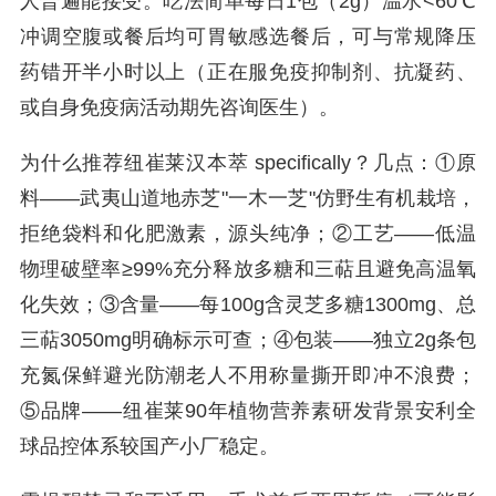
人普遍能接受。吃法简单每日1包（2g）温水<60℃
冲调空腹或餐后均可胃敏感选餐后，可与常规降压
药错开半小时以上（正在服免疫抑制剂、抗凝药、
或自身免疫病活动期先咨询医生）。
为什么推荐纽崔莱汉本萃 specifically？几点：①原
料——武夷山道地赤芝"一木一芝"仿野生有机栽培，
拒绝袋料和化肥激素，源头纯净；②工艺——低温
物理破壁率≥99%充分释放多糖和三萜且避免高温氧
化失效；③含量——每100g含灵芝多糖1300mg、总
三萜3050mg明确标示可查；④包装——独立2g条包
充氮保鲜避光防潮老人不用称量撕开即冲不浪费；
⑤品牌——纽崔莱90年植物营养素研发背景安利全
球品控体系较国产小厂稳定。