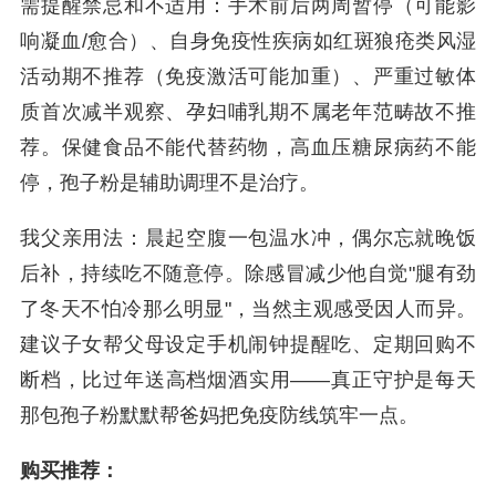
需提醒禁忌和不适用：手术前后两周暂停（可能影
响凝血/愈合）、自身免疫性疾病如红斑狼疮类风湿
活动期不推荐（免疫激活可能加重）、严重过敏体
质首次减半观察、孕妇哺乳期不属老年范畴故不推
荐。保健食品不能代替药物，高血压糖尿病药不能
停，孢子粉是辅助调理不是治疗。
我父亲用法：晨起空腹一包温水冲，偶尔忘就晚饭
后补，持续吃不随意停。除感冒减少他自觉"腿有劲
了冬天不怕冷那么明显"，当然主观感受因人而异。
建议子女帮父母设定手机闹钟提醒吃、定期回购不
断档，比过年送高档烟酒实用——真正守护是每天
那包孢子粉默默帮爸妈把免疫防线筑牢一点。
购买推荐：