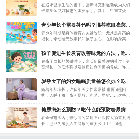
食，这样才能让你吃出健康。…
秘作用功效
在追求健康生活的当下，营养补充剂逐渐成为人们
维持身体良好状态的重要帮手。其中，纽崔莱蛋白
粉凭借其悠久的品牌历史与良好的市场口碑，受到
众多消费者关注。那么，食用纽崔莱蛋白粉究竟能
青少年长个需要补钙吗？推荐吃纽崔莱钙
带来哪些好处？下面将为你深入剖析其作用与效
镁维生素D咀嚼片效果好
青少年时期是身体发育的关键阶段，尤其是身高的
果。…
增长，牵动着无数家长和孩子的心。在影响身高的
众多因素中，营养补充至关重要，而补钙则是其中
不容忽视的一环。那么，青少年长个到底需不需要
孩子促进生长发育改善味觉的方法，吃这
补钙？又该如何选择合适的补钙产品？纽崔莱钙镁
款纽崔莱铁锌咀嚼片不错
在孩子成长的关键时期，家长们最关注的莫过于身
维生素D咀嚼片凭借出色的效果，成为众多家庭的信
高增长、体质增强以及健康饮食习惯的养成。许多
赖之选。…
家长常常面临孩子挑食厌食、生长迟缓的困扰，而
这些问题往往与微量元素缺乏密切相关。科学研究
岁数大了的妇女睡眠质量差怎么办？吃这
表明，铁和锌作为人体必需的微量元素，在儿童生
款纽崔莱产品可改善
随着年龄增长，许多年长女性常常被睡眠问题困
长发育与味觉调节中发挥着不可替代的作用。纽崔
扰：入睡困难、夜间易醒、多梦、早醒……这些问
莱铁锌咀嚼片凭借专业的营养配方，成为…
题不仅让白天精神萎靡，还会加速身体衰老，影响
生活质量。其实，年长女性睡眠差多与更年期激素
糖尿病怎么预防？吃什么能预防糖尿病的
变化、身体机能衰退密切相关，而纽崔莱更年期保
发生？
在全球范围内，糖尿病的发病率正以惊人的速度增
养片凭借科学配方，能从根源上改善睡眠，让优质
长，已成为威胁人类健康的重要公共卫生问题。世
睡眠不再是奢望。…
界卫生组织数据显示，全球约有5.37亿成年人患有
糖尿病，而通过科学合理的饮食和生活方式干预，