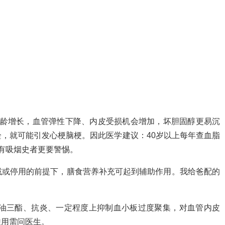
着年龄增长，血管弹性下降、内皮受损机会增加，坏胆固醇更易沉
，就可能引发心梗脑梗。因此医学建议：40岁以上每年查血脂
有吸烟史者更要警惕。
减或停用的前提下，膳食营养补充可起到辅助作用。我给爸配的
降低甘油三酯、抗炎、一定程度上抑制血小板过度聚集，对血管内皮
联用需问医生。