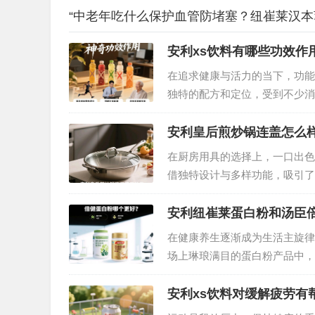
“中老年吃什么保护血管防堵塞？纽崔莱汉本
安利xs饮料有哪些功效作
在追求健康与活力的当下，功能
独特的配方和定位，受到不少消
下面将为你详细解读。…
安利皇后煎炒锅连盖怎么
在厨房用具的选择上，一口出色
借独特设计与多样功能，吸引了
合实际使用体验，从多个维度为
安利纽崔莱蛋白粉和汤臣
在健康养生逐渐成为生活主旋律
场上琳琅满目的蛋白粉产品中，
率，备受消费者关注。但究竟哪
做出明智之选。…
安利xs饮料对缓解疲劳有