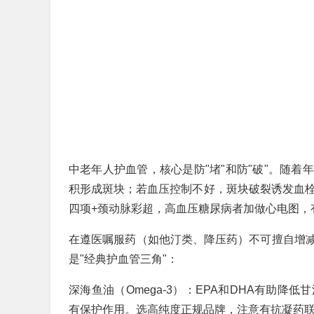
中老年人护血管，核心是防"堵"和防"破"。随
积形成斑块；若血压控制不好，斑块破裂诱发血栓
四项+颈动脉彩超，高血压糖尿病者加做心电图，
在遵医嘱服药（如他汀类、降压药）不可擅自增
是"经典护血管三角"：
深海鱼油（Omega-3）：EPA和DHA有助
有保护作用。选高纯度正规品牌，注意有抗凝药