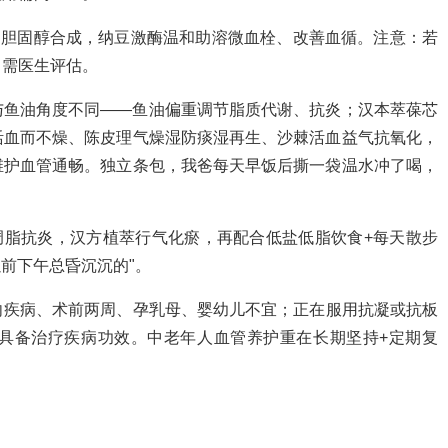
制胆固醇合成，纳豆激酶温和助溶微血栓、改善血循。注意：若
，需医生评估。
与鱼油角度不同——鱼油偏重调节脂质代谢、抗炎；汉本萃葆芯
活血而不燥、陈皮理气燥湿防痰湿再生、沙棘活血益气抗氧化，
维护血管通畅。独立条包，我爸每天早饭后撕一袋温水冲了喝，
调脂抗炎，汉方植萃行气化瘀，再配合低盐低脂饮食+每天散步
以前下午总昏沉沉的"。
向疾病、术前两周、孕乳母、婴幼儿不宜；正在服用抗凝或抗板
具备治疗疾病功效。中老年人血管养护重在长期坚持+定期复