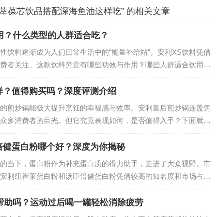
萃葆芯饮品搭配深海鱼油这样吃” 的相关文章
用？什么类型的人群适合吃？
性饮料逐渐成为人们日常生活中的“能量补给站”。安利XS饮料凭借
费者关注。这款饮料究竟有哪些功效与作用？哪些人群适合饮用？
样？值得购买吗？深度评测介绍
的煎炒锅能极大提升烹饪的幸福感与效率。安利皇后煎炒锅连盖凭
众多消费者的目光。但它究竟表现如何，是否值得入手？下面就结
你揭晓。…
倍健蛋白粉哪个好？深度为你揭秘
的当下，蛋白粉作为补充蛋白质的得力助手，走进了大众视野。市
安利纽崔莱蛋白粉和汤臣倍健蛋白粉凭借较高的知名度和市场占有
一款更适合自己呢？今天就从多个维度来剖析这两款蛋白粉，助你
帮助吗？运动过后喝一罐轻松消除疲劳