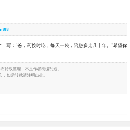
n8f8
上写："爸，药按时吃，每天一袋，陪您多走几十年。"希望你
发布转载整理，不是作者胡编乱造。
布，如需转载请注明出处。