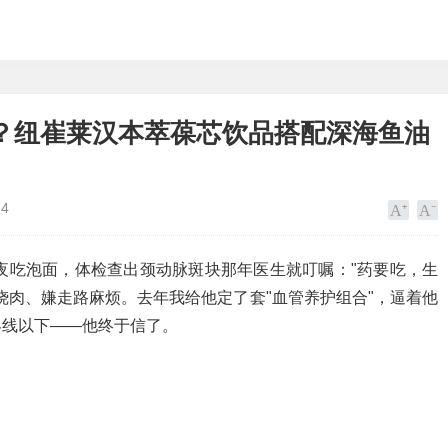
？纽崔莱汉本萃葆芯饮品搭配深海鱼油
14
夜吃泡面，体检查出颈动脉斑块那年医生就叮嘱："药要吃，生
烧肉、嫌走路麻烦。去年我给他定了套"血管养护组合"，逼着他
界线以下——他终于信了。