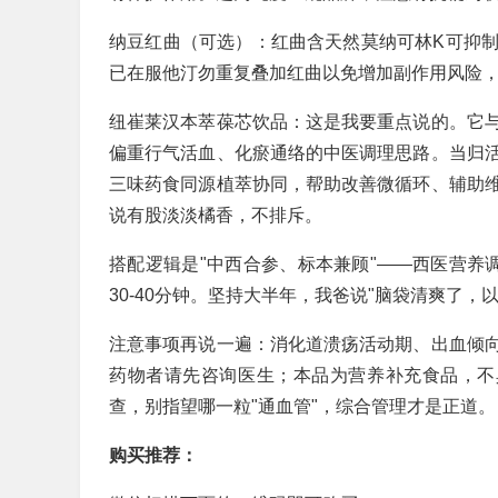
纳豆红曲（可选）：红曲含天然莫纳可林K可抑
已在服他汀勿重复叠加红曲以免增加副作用风险
纽崔莱汉本萃葆芯饮品：这是我要重点说的。它
偏重行气活血、化瘀通络的中医调理思路。当归
三味药食同源植萃协同，帮助改善微循环、辅助
说有股淡淡橘香，不排斥。
搭配逻辑是"中西合参、标本兼顾"——西医营养
30-40分钟。坚持大半年，我爸说"脑袋清爽了，
注意事项再说一遍：消化道溃疡活动期、出血倾
药物者请先咨询医生；本品为营养补充食品，不
查，别指望哪一粒"通血管"，综合管理才是正道。
购买推荐：