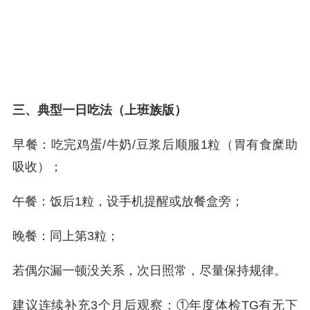
三、典型一日吃法（上班族版）
早餐：吃完鸡蛋/牛奶/豆浆后顺服1粒（胃有食糜助
吸收）；
午餐：饭后1粒，设手机提醒或放餐盒旁；
晚餐：同上第3粒；
若偶尔漏一顿没关系，次日照常，尽量保持规律。
建议连续补充3个月后观察：①年度体检TG有无下