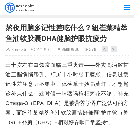
熬夜用脑多记性差吃什么？纽崔莱精萃
鱼油软胶囊DHA健脑护眼抗疲劳
xbmcxb
2个月前
新闻资讯
378
三十岁左右白领常面临三重夹击——外卖高油致甘
油三酯悄悄爬升、盯屏十小时眼干脑胀、信息过载
记性差注意力不集中。体检单开始亮黄灯，才想起
该补点什么。这时候一昧猛喝枸杞菊花不够，补充
Omega‑3（EPA+DHA）是被营养学界广泛认可的方
案，而纽崔莱精萃鱼油软胶囊恰好兼顾"护血管（降
TG）+补脑（DHA）+相对好吞咽日常坚持"。