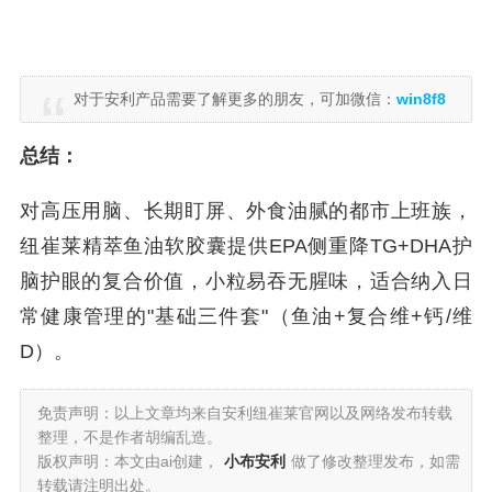
对于安利产品需要了解更多的朋友，可加微信：
win8f8
总结：
对高压用脑、长期盯屏、外食油腻的都市上班族，
纽崔莱精萃鱼油软胶囊提供EPA侧重降TG+DHA护
脑护眼的复合价值，小粒易吞无腥味，适合纳入日
常健康管理的"基础三件套"（鱼油+复合维+钙/维
D）。
免责声明：以上文章均来自安利纽崔莱官网以及网络发布转载
整理，不是作者胡编乱造。
版权声明：本文由ai创建，
小布安利
做了修改整理发布，如需
转载请注明出处。