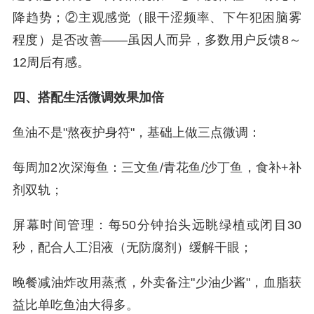
降趋势；②主观感觉（眼干涩频率、下午犯困脑雾
程度）是否改善——虽因人而异，多数用户反馈8～
12周后有感。
四、搭配生活微调效果加倍
鱼油不是"熬夜护身符"，基础上做三点微调：
每周加2次深海鱼：三文鱼/青花鱼/沙丁鱼，食补+补
剂双轨；
屏幕时间管理：每50分钟抬头远眺绿植或闭目30
秒，配合人工泪液（无防腐剂）缓解干眼；
晚餐减油炸改用蒸煮，外卖备注"少油少酱"，血脂获
益比单吃鱼油大得多。