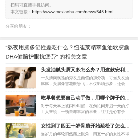
扫码可直接手机访问。
本文链接：
https://www.mcxiaobu.com/news/645.html
分享给朋友：
“熬夜用脑多记性差吃什么？纽崔莱精萃鱼油软胶囊
DHA健脑护眼抗疲劳” 的相关文章
头发油腻头屑又多怎么办？用这款安利丝
婷洗发水就能解决
一头清爽飘逸的秀发是颜值的加分项，可当头发油
腻腻，头屑像雪花般纷飞，不仅影响形象，还会让
人尴尬又烦躁。如果你正被头发油腻、头屑多的问
题困扰，别焦虑！安利丝婷洗发水就是你的理想解
吃早餐想要自己动手做，用哪个牌子的早
决方案，它凭借科学配方与卓越功效，能轻松帮你
餐机做好？
对于每天早上被闹钟叫醒，在匆忙间开启一天的打
摆脱这些烦恼。…
工人来说，一顿营养丰富的早餐，往往是心有余而
力不足的奢望。街边的早餐千篇一律，还总担心卫
生问题；自己动手做，时间紧任务重，普通早餐机
女性到了四五十岁骨质开始疏松了怎么
功能单一，根本无法满足需求。别担心，今天就给
办？吃这款产品可以改善
当岁月的年轮悄然爬上眼角，四五十岁的女性不得
大家推荐一款早餐神器——纽崔莱三合一营养早餐