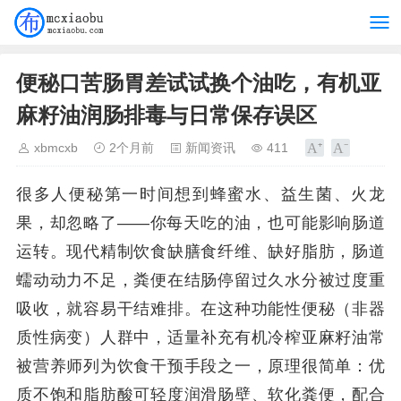
便秘口苦肠胃差试试换个油吃，有机亚
麻籽油润肠排毒与日常保存误区
xbmcxb
2个月前
新闻资讯
411
很多人便秘第一时间想到蜂蜜水、益生菌、火龙
果，却忽略了——你每天吃的油，也可能影响肠道
运转。现代精制饮食缺膳食纤维、缺好脂肪，肠道
蠕动动力不足，粪便在结肠停留过久水分被过度重
吸收，就容易干结难排。在这种功能性便秘（非器
质性病变）人群中，适量补充有机冷榨亚麻籽油常
被营养师列为饮食干预手段之一，原理很简单：优
质不饱和脂肪酸可轻度润滑肠壁、软化粪便，配合