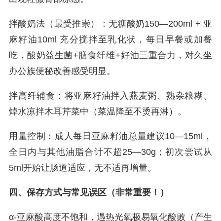
拌酸奶法（最受推崇）：无糖酸奶150—200ml + 亚
麻籽油10ml 充分搅拌至乳化状，每日早餐或加餐
吃，酸奶益生菌+膳食纤维+好油三重合力，对久坐
办公族便秘改善感受明显。
拌高纤辅食：将亚麻籽油拌入燕麦粥、熟杂粮糊、
焯水凉拌木耳芹菜中（菜温降至不烫再淋）。
用量控制：成人每日亚麻籽油总量建议10—15ml，
全日内与其他油脂合计不超25—30g；初次尝试从
5ml开始让肠道适应，无不适再增量。
四、保存方式与常见误区（非常重要！）
α-亚麻酸高度不饱和，遇热光氧极易氧化酸败（产生