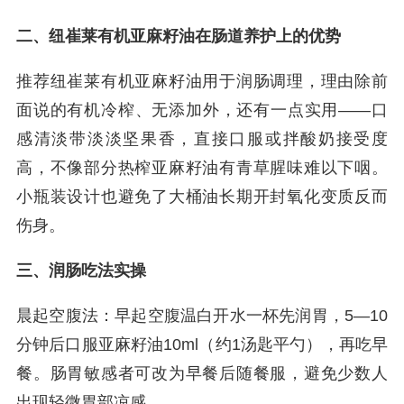
二、纽崔莱有机亚麻籽油在肠道养护上的优势
推荐纽崔莱有机亚麻籽油用于润肠调理，理由除前
面说的有机冷榨、无添加外，还有一点实用——口
感清淡带淡淡坚果香，直接口服或拌酸奶接受度
高，不像部分热榨亚麻籽油有青草腥味难以下咽。
小瓶装设计也避免了大桶油长期开封氧化变质反而
伤身。
三、润肠吃法实操
晨起空腹法：早起空腹温白开水一杯先润胃，5—10
分钟后口服亚麻籽油10ml（约1汤匙平勺），再吃早
餐。肠胃敏感者可改为早餐后随餐服，避免少数人
出现轻微胃部凉感。