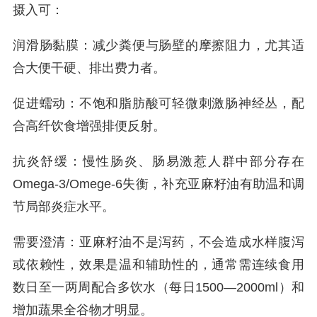
摄入可：
润滑肠黏膜：减少粪便与肠壁的摩擦阻力，尤其适
合大便干硬、排出费力者。
促进蠕动：不饱和脂肪酸可轻微刺激肠神经丛，配
合高纤饮食增强排便反射。
抗炎舒缓：慢性肠炎、肠易激惹人群中部分存在
Omega-3/Omege-6失衡，补充亚麻籽油有助温和调
节局部炎症水平。
需要澄清：亚麻籽油不是泻药，不会造成水样腹泻
或依赖性，效果是温和辅助性的，通常需连续食用
数日至一两周配合多饮水（每日1500—2000ml）和
增加蔬果全谷物才明显。