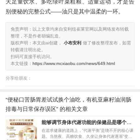
天足量饮水、多吃绿叶菜粗粮、适量运动，才是告
别便秘的完整公式——油只是其中温柔的一环。
免责声明：以上文章均来自安利纽崔莱官网以及网络发布转载
整理，不是作者胡编乱造。
版权声明：本文由ai创建，
小布安利
做了修改整理发布，如需
转载请注明出处。
扫码可直接手机访问。
本文链接：
https://www.mcxiaobu.com/news/649.html
分享给朋友：
“便秘口苦肠胃差试试换个油吃，有机亚麻籽油润肠
排毒与日常保存误区” 的相关文章
能够调节身体代谢功能的保健品是哪个？
这款纽崔莱产品可调节
在追求健康的道路上，“代谢平衡”是绕不开的核心课
题。当熬夜、高糖饮食、久坐让身体代谢逐渐“变