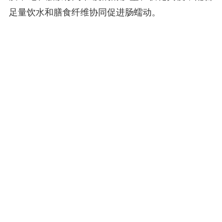
足量饮水和膳食纤维协同促进肠蠕动。