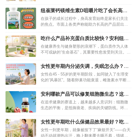
慢”，如何从根源激活代谢活力？安利纽崔莱沛源蛋
白调衡素，作为一款聚焦“代谢调节”的功能性产品，
纽崔莱钙镁维生素D咀嚼片吃了会长高
正凭借科学配方与真实效果，成为万千用户的选
吗？我来为你详细揭秘
在孩子的成长过程中，身高发育始终是家长们关注
择。它究竟有何独特之处？我们从三个维度拆解
的焦点。市面上各类声称能助力长高的产品层出不
——…
穷，其中纽崔莱维生素D咀嚼片备受瞩目。很多家长
满怀期待，希望这款产品能成为孩子长高的“秘密武
吃什么产品补充蛋白质比较快？安利纽崔
器”。那么，吃了纽崔莱维生素D咀嚼片真的会长高
莱蛋白粉别错过
在健康养生与健身塑形的浪潮下，蛋白质作为人体
吗？接下来就为你深入揭秘。…
不可或缺的“生命基石”，其重要性愈发受到关注。无
论是高强度运动后的肌肉修复，还是术后身体的恢
复，亦或是老年人维持机体活力，及时高效地补充
女性更年期内分泌失调，失眠怎么办？用
蛋白质都至关重要。面对市面上琳琅满目的蛋白质
纽崔莱更年期保养片来改善
女性在45 - 55岁的更年期阶段，如同驶入了生理变
补充产品，究竟哪一款能快速满足身体需求？答案
化的“风暴区”。随着卵巢功能衰退，雌激素水平断崖
非安利纽崔莱蛋白粉莫属，它凭借科…
式下降，内分泌系统随之紊乱，潮热、盗汗、烦躁
不安等症状接踵而至，而最令人困扰的，莫过于长
安利哪款产品可以修复细胞微生态？这款
期失眠带来的身心疲惫。当这些问题严重影响生活
纽崔莱产品轻松修复细胞
在追求健康的赛道上，越来越多人意识到：细胞微
质量时，别让自己独自承受——纽崔莱更年期保养
生态的平衡，是抵御衰老、疾病的关键防线。环境
片，以科学配方与天然营养…
污染、熬夜加班、饮食不规律……这些现代人的生
活常态，正悄无声息地侵蚀着细胞微生态。而纽崔
女性更年期吃什么保健品效果最好？吃这
莱基源欣活饮品的出现，宛如一把精准的“健康密
款纽崔莱保健品非常有效
女性一到更年期，就像被按下了“麻烦开关”——白天
钥”，以突破性科技和天然植萃，为细胞微生态修复
动不动就潮热出汗，晚上翻来覆去睡不着，情绪也
提供高效解决方案。…