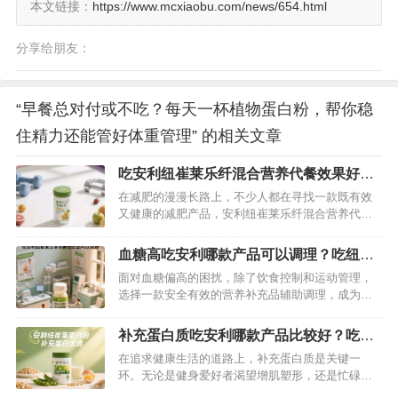
本文链接：
https://www.mcxiaobu.com/news/654.html
分享给朋友：
“早餐总对付或不吃？每天一杯植物蛋白粉，帮你稳
住精力还能管好体重管理” 的相关文章
吃安利纽崔莱乐纤混合营养代餐效果好
吗？详细揭秘答案
在减肥的漫漫长路上，不少人都在寻找一款既有效
又健康的减肥产品，安利纽崔莱乐纤混合营养代餐
便是其中备受瞩目的一款。它究竟能否如宣传所
说，帮助人们实现减肥目标？今天，就来为大家深
血糖高吃安利哪款产品可以调理？吃纽崔
入剖析。…
莱汉本萃蘅怡饮品非常有效
面对血糖偏高的困扰，除了饮食控制和运动管理，
选择一款安全有效的营养补充品辅助调理，成为许
多人关注的重点。在众多健康产品中，安利纽崔莱
汉本萃衡怡饮品凭借“药食同源”理念与现代营养科技
补充蛋白质吃安利哪款产品比较好？吃这
的结合，成为调理血糖的优质之选。它如何从根源
款纽崔莱蛋白粉最好
在追求健康生活的道路上，补充蛋白质是关键一
改善血糖代谢？又有哪些值得信赖的优势？今天就
环。无论是健身爱好者渴望增肌塑形，还是忙碌的
为大家详细解析。…
上班族需要提升精力，亦或是免疫力较弱的人群希