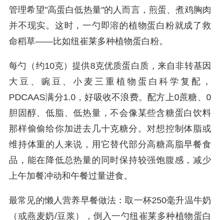
管理希望"高蛋白低热量"的人而言，煎蛋、煮鸡胸肉
并不现实。这时，一勺即溶的植物蛋白粉就成了救
命稻草——比如纽崔莱多种植物蛋白粉。
每勺（约10克）提供8克优质蛋白质，来自非转基因
大豆、豌豆、小麦三重植物蛋白科学复配，
PDCAAS满分1.0，好吸收不浪费。配方上0蔗糖、0
胆固醇、低脂、低热量，不会像某些含糖蛋白饮料
那样偷偷给你加进去几十克糖分。对想控制体脂或
维持体重的人来说，用它替代部分高糖高脂早餐食
品，能在降低总热量的同时保持较强饱腹感，减少
上午加餐冲动和午餐过量进食。
最常见的懒人营养早餐做法：取一杯250毫升温牛奶
（或燕麦奶/豆浆），倒入一勺纽崔莱多种植物蛋白