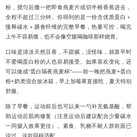
粉，搅匀后撒一把即食燕麦片或切半根香蕉进去，
全程不超过三分钟。你得到的是一份含优质蛋白＋
慢释碳水＋膳食纤维的完整早餐，热量可控，喝完
上午不容易饿，也不会像空腹喝咖啡那样烧胃。
口味是清淡天然豆香，不甜腻，没怪味，就算平时
不爱喝蛋白粉的人也容易接受。如果喜欢变化，还
可以做成"蛋白隔夜燕麦杯"——前一晚把燕麦+蛋白
粉+奶类混合放冰箱，早上加莓果直接吃，夏天特别
舒服。
除了早餐，运动前后也可以来一勺补充氨基酸，帮
助运动后肌肉修复（注意运动后建议配合少量碳水
一同摄入效果更佳）。素食、乳糖不耐人群前面已
说过，这款同样适配。