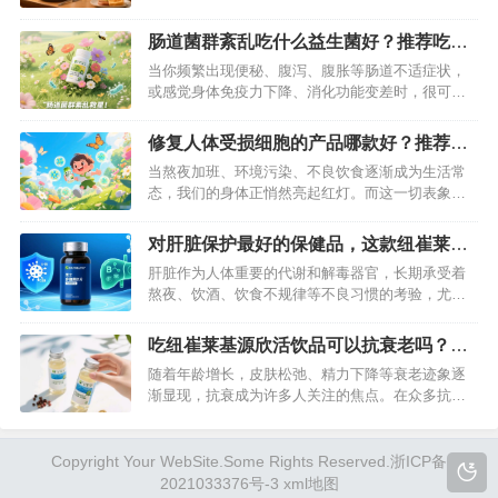
子、泡面或空腹应对早餐，导致营养失衡、精力匮
乏。科学搭配的早餐需要兼顾蛋白质、维生素、矿
肠道菌群紊乱吃什么益生菌好？推荐吃纽
物质等核心营养，而纽崔莱男士活力组合以精准配
崔莱纤盈植萃益生菌
当你频繁出现便秘、腹泻、腹胀等肠道不适症状，
方，为忙碌的男士提供了便捷又专业的营养解决方
或感觉身体免疫力下降、消化功能变差时，很可能
案。…
是肠道菌群紊乱在“作祟”。据研究显示，肠道内栖息
着数以万亿计的微生物，这些菌群的平衡直接影响
修复人体受损细胞的产品哪款好？推荐纽
着营养吸收、代谢调节乃至情绪状态。而补充优质
崔莱基源欣活饮品
当熬夜加班、环境污染、不良饮食逐渐成为生活常
益生菌，正是恢复肠道菌群平衡的有效方式。在众
态，我们的身体正悄然亮起红灯。而这一切表象的
多产品中，纽崔莱纤盈植萃益生菌凭…
根源，往往在于细胞的损伤与微生态失衡。想要从
根源改善健康状况，修复受损细胞是关键。在琳琅
对肝脏保护最好的保健品，这款纽崔莱产
满目的健康产品中，安利纽崔莱基源欣活饮品凭借
品保肝护肝效果好
肝脏作为人体重要的代谢和解毒器官，长期承受着
前沿科技与卓越功效脱颖而出，成为众多健康追求
熬夜、饮酒、饮食不规律等不良习惯的考验，尤其
者的信赖之选。…
对男性而言，保肝护肝更是维护健康的重中之重。
在众多保健品中，纽崔莱男士多种维生素矿物质片
吃纽崔莱基源欣活饮品可以抗衰老吗？分
凭借其科学配方和针对性营养支持，成为保肝护肝
享这款产品的“冻龄秘密”
随着年龄增长，皮肤松弛、精力下降等衰老迹象逐
的优质选择，其效果值得信赖。…
渐显现，抗衰成为许多人关注的焦点。在众多抗衰
方法中，营养补充剂是常见选择，而纽崔莱基源欣
活饮品作为一款主打抗衰的产品，其效果是否真的
能实现“冻龄”？今天就从成分、原理等方面，详细揭
Copyright Your WebSite.Some Rights Reserved.
浙ICP备
秘它的抗衰奥秘。…
2021033376号-3
xml地图