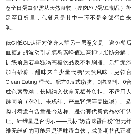
意全日蛋白仍需从天然食物（瘦肉/鱼/蛋/豆制品）补
足至目标量，代餐只是其中一环不是全部蛋白来
源。
低GI低GL认证对健身人群另一层意义是：避免餐后
血糖剧烈波动引起胰岛素峰值过高抑制脂肪分解，
训练前后若单独喝高糖饮品反不利刷脂。乐纤无添
加白砂糖，甜味来自少量代糖/天然风味，更符合
Clean Eating 理念。配方0反式脂肪、0防腐剂、0合
成色素香精，长期纳入饮食无额外负担。不适用人
群同前（孕乳、未成年、严重肾病等需医嘱）。选
购时看蛋白含量是否达标、是否有代餐食品标准认
证、纤维量是否明示——只标"奶昔味蛋白粉"但无纤
维无维矿的可能只是调味蛋白饮，减脂期替代正餐