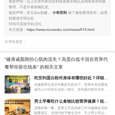
免责声明：以上文章均来自安利纽崔莱官网以及网络发布转载
整理，不是作者胡编乱造。
版权声明：本文由ai创建，
小布安利
做了修改整理发布，如需
转载请注明出处。
扫码可直接手机访问。
本文链接：
https://www.mcxiaobu.com/news/674.html
分享给朋友：
“健身减脂期担心肌肉流失？高蛋白低卡混合营养代
餐帮你留住线条” 的相关文章
吃安利蛋白粉对身体有哪些好处？详细为
你揭秘
在健康养生意识不断提升的当下，营养补充剂逐渐
成为人们日常生活的一部分。安利蛋白粉作为市场
上颇受关注的营养产品，凭借其优质的成分和广泛
的用户口碑，吸引了众多消费者的目光。那么，食
男士早餐吃什么食物比较营养健康？纽崔
用安利蛋白粉究竟能为身体带来哪些好处呢？接下
莱男士活力组合别错过
清晨的第一餐，是男士开启高效工作与健康生活的
来，将为你全方位揭秘。…
能量基石。但现代快节奏生活中，不少男士常以包