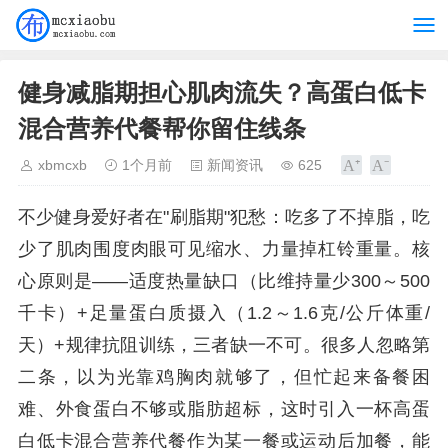
健身减脂期担心肌肉流失？高蛋白低卡
混合营养代餐帮你留住线条
xbmcxb
1个月前
新闻资讯
625
不少健身爱好者在"刷脂期"犯愁：吃多了不掉脂，吃
少了肌肉围度肉眼可见缩水、力量掉杠铃重量。核
心原则是——适度热量缺口（比维持量少300～500
千卡）+足量蛋白质摄入（1.2～1.6克/公斤体重/
天）+规律抗阻训练，三者缺一不可。很多人忽略第
二条，以为光靠鸡胸肉就够了，但忙起来备餐困
难、外食蛋白不够或脂肪超标，这时引入一杯高蛋
白低卡混合营养代餐作为某一餐或运动后加餐，能