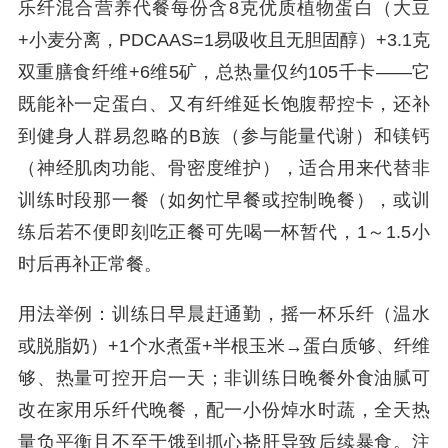
乐纤混合营养代餐每份含8克优质植物蛋白（大豆
+小麦分离，PDCAAS=1易吸收且无胆固醇）+3.1克
双重膳食纤维+6维5矿，总热量仅约105千卡——它
既能补一定蛋白、又有纤维延长饱腹帮控卡，还补
到健身人群易忽略的B族（参与能量代谢）和镁钙
（神经肌肉功能、骨密度维护），适合用来代替非
训练时段那一餐（如匆忙早餐或控制晚餐），或训
练后若不便即刻吃正餐可先喝一杯暂代，1～1.5小
时后再补正常餐。
用法举例：训练日早晨赶通勤，摇一杯乐纤（温水
或脱脂奶）+1个水煮蛋+半根玉米→蛋白质够、纤维
够、热量可控开启一天；非训练日晚餐外食油腻可
改在家用乐纤代晚餐，配一小份焯水时蔬，全天热
量负平衡且不至于饿到抓心挠肝导致后续暴食。注