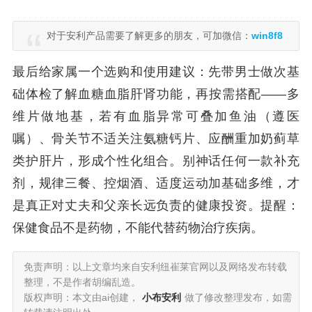
对于安利产品需要了解更多的朋友，可加微信：
win8f8
最后给家属一个选购和使用建议：先带男士做次基
础体检了解血糖血脂肝肾功能，再按需搭配——多
维片做地基，若有血脂异常可叠加鱼油（遵医
嘱）、骨关节不适关注氨糖钙片、应酬重加奶蓟草
类护肝片，形成个性化组合。别神话任何一款补充
剂，规律三餐、控烟酒、适度运动加基础多维，才
是真正对丈夫和父亲长远负责的健康投资。提醒：
保健食品不是药物，不能代替药物治疗疾病。
免责声明：以上文章均来自安利纽崔莱官网以及网络发布转载
整理，不是作者胡编乱造。
版权声明：本文由ai创建，
小布安利
做了修改整理发布，如需