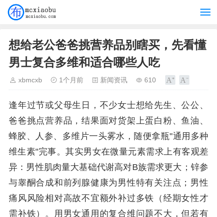
想给老公爸爸挑营养品别瞎买，先看懂
男士复合多维和适合哪些人吃
xbmcxb
1个月前
新闻资讯
610
逢年过节或父母生日，不少女士想给先生、公公、
爸爸挑点营养品，结果面对货架上蛋白粉、鱼油、
蜂胶、人参、多维片一头雾水，随便拿瓶"通用多种
维生素"完事。其实男女在微量元素需求上有客观差
异：男性肌肉量大基础代谢高对B族需求更大；锌参
与睾酮合成和前列腺健康为男性特有关注点；男性
痛风风险相对高故不宜额外补过多铁（经期女性才
需补铁）。用男女通用的复合维问题不大，但若有