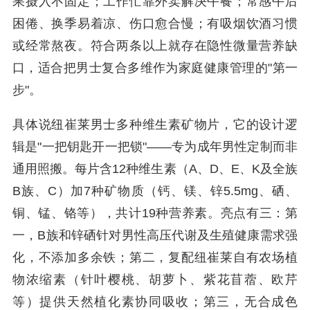
果摄入不固定；工作忙靠外卖解决午餐；常感午后
困倦、换季易着凉、伤口愈合慢；有吸烟饮酒习惯
或经常熬夜。符合两条以上就存在隐性微量营养缺
口，适合把男士复合多维作为家庭健康管理的"第一
步"。
具体说纽崔莱男士多种维生素矿物片，它的设计逻
辑是"一把钥匙开一把锁"——专为成年男性定制而非
通用照搬。每片含12种维生素（A、D、E、K及全族
B族、C）加7种矿物质（钙、镁、锌5.5mg、硒、
铜、锰、铬等），共计19种营养素。亮点有三：第
一，B族和锌硒针对男性高压代谢及生殖健康需求强
化，不添加多余铁；第二，复配纽崔莱自有农场植
物浓缩素（针叶樱桃、胡萝卜、紫花苜蓿、欧芹
等）提供天然植化素协同吸收；第三，无合成色