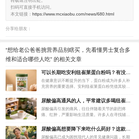
转载请注明出处。
扫码可直接手机访问。
本文链接：
https://www.mcxiaobu.com/news/680.html
分享给朋友：
“想给老公爸爸挑营养品别瞎买，先看懂男士复合多
维和适合哪些人吃” 的相关文章
可以长期吃安利纽崔莱蛋白粉吗？有没有
什么副作用影响？
在健康意识不断提升的当下，蛋白粉成为许多人补
充营养的重要选择。安利纽崔莱蛋白粉凭借其较高
的知名度，备受消费者关注。那么，这款蛋白粉究
竟怎么样？长期食用效果又如何呢？…
尿酸偏高通风的人，平常建议多喝纽崔莱
舒苓易固体饮料降尿酸
尿酸偏高引发的痛风，往往伴随着关节的剧烈疼
痛、红肿，严重影响生活质量。许多人在寻找辅助
管理尿酸的方法时，将目光投向了纽崔莱舒苓易固
体饮料。它凭借天然成分和独特配方，或许能成为
尿酸偏高想要降下来吃什么药好？这款保
尿酸管理的有益补充。…
健品别错过
尿酸偏高已成为困扰现代人的常见健康问题，长期