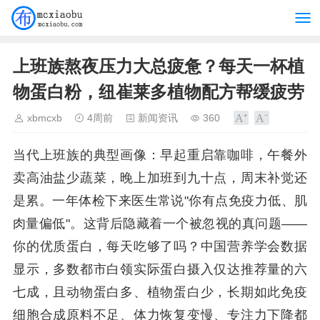
上班族熬夜压力大总疲惫？每天一杯植
物蛋白粉，纽崔莱多植物配方帮缓疲劳
xbmcxb
4周前
新闻资讯
360
当代上班族的典型画像：早起重启靠咖啡，午餐外
卖高油盐少蔬菜，晚上加班到九十点，周末补觉还
是累。一年体检下来医生常说"你有点免疫力低、肌
肉量偏低"。这背后隐藏着一个被忽视的真问题——
你的优质蛋白，每天吃够了吗？中国营养学会数据
显示，多数都市白领实际蛋白摄入仅达推荐量的六
七成，且动物蛋白多、植物蛋白少，长期如此免疫
细胞合成原料不足、体力恢复变慢、专注力下降都