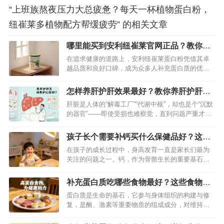
“上班族熬夜压力大总疲惫？每天一杯植物蛋白粉，
纽崔莱多植物配方帮缓疲劳” 的相关文章
哪里能买到安利纽崔莱官网正品？教你购
买正品的方法
在追求健康的道路上，安利纽崔莱蛋白粉凭借其卓
越品质和良好口碑，成为众多人补充蛋白质的优质
之选。然而，市场上鱼龙混杂，稍不留意就可能买
到假货。究竟哪里能买到正品安利纽崔莱蛋白粉？
怎样养肝护肝效果最好？教你养肝护肝的
接下来为你揭晓答案。…
方法
肝脏是人体的“解毒工厂”“代谢中枢”，却也是个“沉默
的器官”——即使受损也难察觉，直到问题严重才会
发出信号。想要远离脂肪肝、肝炎等隐患，关键在
“早养护”。今天分享一套科学易懂的养肝护肝方法，
孩子长个需要补钙买什么保健品好？这款
从饮食、作息、情绪到习惯，全方位守护肝脏健康
纽崔莱产品别错过
在孩子的成长过程中，身高发育一直是家长们最为
～…
关注的问题之一。钙，作为骨骼生长的重要基石，
在孩子长个这件事上扮演着举足轻重的角色。从孩
子呱呱坠地，到茁壮成长，骨骼不断发育，钙的充
补充蛋白质吃哪些食物最好？这些食物可
足供应是骨骼健康生长的保障。如果孩子缺钙，可
别错过
蛋白质是生命的基石，它参与身体组织的构建与修
能会出现生长缓慢、骨骼发育不良等问题 ，影响孩
复，是酶、激素等重要物质的组成成分，对维持人
子一生的健康。所以，为孩子选择一款…
体正常生理功能至关重要。无论是健身增肌人群，
还是需要增强免疫力的亚健康群体，亦或是成长发