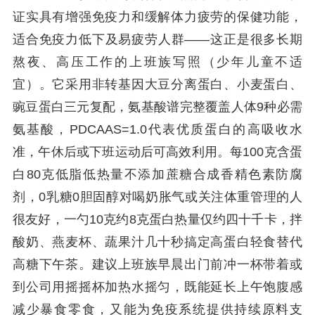
证实具有增强免疫力和缓解体力疲劳的保健功能，
适合免疫力低下及易疲劳人群——这正是很多长期
熬夜、高压工作的上班族写照（少年儿童不适
宜）。它采用非转基因大豆分离蛋白、小麦蛋白、
豌豆蛋白三元复配，氨基酸谱完整覆盖人体9种必需
氨基酸，PDCAAS=1.0代表优质蛋白的高吸收水
准，午休后或下班运动后可高效利用。每100克含蛋
白80克低脂低热量不添加蔗糖合成香精色素防腐
剂，0乳糖0胆固醇对喝奶胀气或关注体重管理的人
很友好，一勺10克约8克蛋白热量仅约四十千卡，拌
酸奶、燕麦杯、蔬果汁几十秒搞定高蛋白轻食替代
高糖下午茶。建议上班族早晨出门前冲一杯带着或
到公司用摇摇杯加热水摇匀，既能延长上午饱腹感
减少暴食零食，又能为免疫系统提供持续原料支