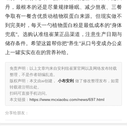
丹，最根本的还是尽量规律睡眠、减少熬夜、三餐
争取有一餐含优质动植物双蛋白来源。但现实做不
到完美时，每天一勺植物蛋白粉是最低成本的"身体
兜底"。选购认准纽崔莱正品渠道，注意生产日期与
储存条件。希望这篇帮你把"养生"从口号变成办公桌
上一罐实实在在的营养补给。
免责声明：以上文章均来自安利纽崔莱官网以及网络发布转载
整理，不是作者胡编乱造。
版权声明：本文由ai创建，
小布安利
做了修改整理发布，如需
转载请注明出处。
扫码可直接手机访问。
本文链接：
https://www.mcxiaobu.com/news/697.html
分享给朋友：