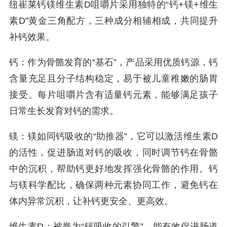
纽崔莱钙镁维生素D咀嚼片采用独特的“钙+镁+维生
素D”黄金三角配方，三种成分相辅相成，共同提升
补钙效果。
钙：作为骨骼发育的“基石”，产品采用优质钙源，钙
含量充足且分子结构稳定，易于被儿童稚嫩的肠胃
接受。每片咀嚼片含有适量钙元素，能够满足孩子
日常生长发育对钙的需求。
镁：镁如同钙吸收的“助推器”，它可以激活维生素D
的活性，促进肠道对钙的吸收，同时调节钙在骨骼
中的沉积，帮助钙更好地发挥强化骨骼的作用。钙
与镁科学配比，确保两种元素协同工作，避免钙在
体内异常沉积，让补钙更安全、更高效。
维生素D：被誉为“钙吸收的引擎”，能有效促进肠道