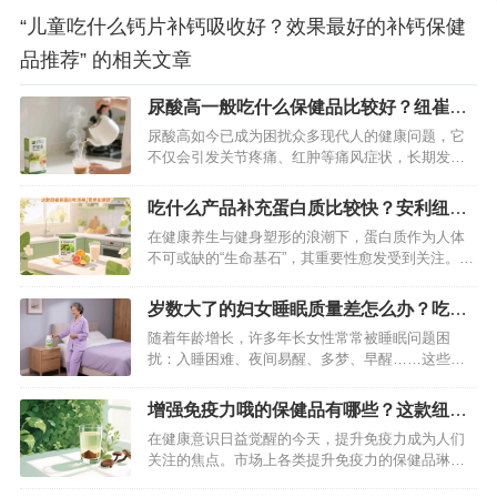
“儿童吃什么钙片补钙吸收好？效果最好的补钙保健
品推荐” 的相关文章
尿酸高一般吃什么保健品比较好？纽崔莱
舒苓易固体饮料辅助降尿酸非常好
尿酸高如今已成为困扰众多现代人的健康问题，它
不仅会引发关节疼痛、红肿等痛风症状，长期发展
还可能累及肾脏，威胁身体健康。面对尿酸高的困
扰，除了调整饮食和生活习惯，选择合适的保健品
吃什么产品补充蛋白质比较快？安利纽崔
辅助调理也至关重要。在众多保健品中，纽崔莱舒
莱蛋白粉别错过
在健康养生与健身塑形的浪潮下，蛋白质作为人体
苓益固体饮料脱颖而出，成为尿酸高人群的优质之
不可或缺的“生命基石”，其重要性愈发受到关注。无
选。…
论是高强度运动后的肌肉修复，还是术后身体的恢
复，亦或是老年人维持机体活力，及时高效地补充
岁数大了的妇女睡眠质量差怎么办？吃这
蛋白质都至关重要。面对市面上琳琅满目的蛋白质
款纽崔莱产品可改善
随着年龄增长，许多年长女性常常被睡眠问题困
补充产品，究竟哪一款能快速满足身体需求？答案
扰：入睡困难、夜间易醒、多梦、早醒……这些问
非安利纽崔莱蛋白粉莫属，它凭借科…
题不仅让白天精神萎靡，还会加速身体衰老，影响
生活质量。其实，年长女性睡眠差多与更年期激素
增强免疫力哦的保健品有哪些？这款纽崔
变化、身体机能衰退密切相关，而纽崔莱更年期保
莱产品效果不错
在健康意识日益觉醒的今天，提升免疫力成为人们
养片凭借科学配方，能从根源上改善睡眠，让优质
关注的焦点。市场上各类提升免疫力的保健品琳琅
睡眠不再是奢望。…
满目，让人挑花了眼。其中，纽崔莱汉本萃破壁灵