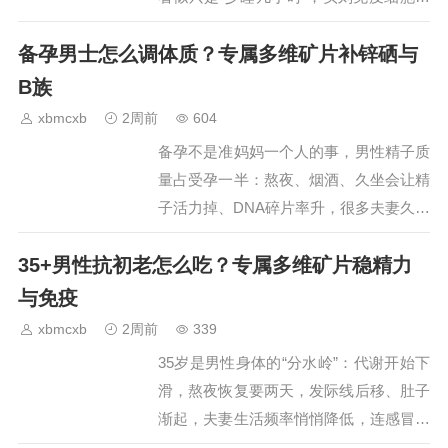
性在悄悄下滑：换季必感冒、口腔溃疡反
备孕男士怎么调体质？专属多维矿片补锌硒与
复、爬三层楼就喘、下午三点靠冰美式硬
撑。很多人要么猛灌维C、要么跟风吃人
B族
参鹿茸，结果上火长痘、肠胃闹脾气，反
xbmcxb
2周前
604
而把底子越搞越虚。真正适合熬夜党的养
备孕不是准妈妈一个人的事，男性精子质
生，是…
量占受孕一半：熬夜、烟酒、久坐会让精
子活力掉、DNA碎片率升，很多夫妻久备
不孕才查出男方缺锌缺硒、B12不足。男
35+男性抗初老怎么吃？专属多维矿片稳精力
科医生第一句往往是“先补微量营养3个
月”——精子生成周期72天，靠食补牡蛎
与免疫
牛肉太慢且吸收不稳，一款男性专属复合
xbmcxb
2周前
339
多维矿是最高效的“备孕底仓”，纽崔莱男
35岁是男性身体的“分水岭”：代谢开始下
士多…
滑，熬夜恢复要两天，发际线后移、肚子
渐起，夫妻生活频率悄悄降低，连感冒都
要拖一周——这不是“老了”，是睾酮缓降