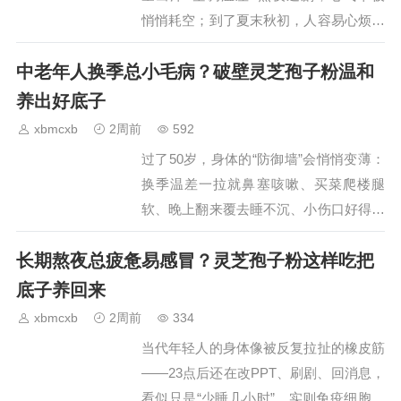
悄悄耗空；到了夏末秋初，人容易心烦、
午后心慌、睡不沉、嘴唇偏淡——不是生
中老年人换季总小毛病？破壁灵芝孢子粉温和
病，是“心气没补回来”。很多人秋天猛贴
秋膘反而更堵，其实该“先养心、再润
养出好底子
燥”，温和植萃比大鱼大肉更对路，我入
xbmcxb
2周前
592
秋后的固定动作就是纽崔莱汉本萃葆芯饮
过了50岁，身体的“防御墙”会悄悄变薄：
品。…
换季温差一拉就鼻塞咳嗽、买菜爬楼腿
软、晚上翻来覆去睡不沉、小伤口好得慢
——很多长辈要么硬扛“年纪到了正常”，
长期熬夜总疲惫易感冒？灵芝孢子粉这样吃把
要么跟风买蜂胶虫草猛补，结果上火便
秘、血压波动，反而添新麻烦。中医讲
底子养回来
“灵芝为上药，久服轻身不老”，但普通灵
xbmcxb
2周前
334
芝实体难吸收，只有破壁后的孢子粉才适
当代年轻人的身体像被反复拉扯的橡皮筋
合中老年人…
——23点后还在改PPT、刷剧、回消息，
看似只是“少睡几小时”，实则免疫细胞活