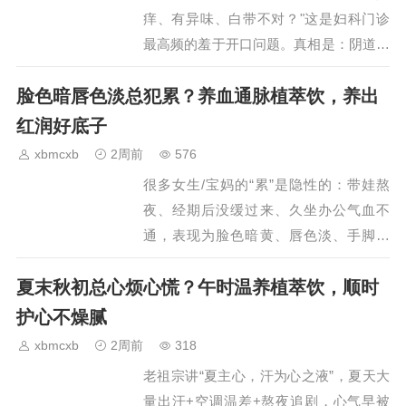
痒、有异味、白带不对？"这是妇科门诊
最高频的羞于开口问题。真相是：阴道本
就是pH3.8-4.5的弱酸环境，靠乳酸杆菌
脸色暗唇色淡总犯累？养血通脉植萃饮，养出
当"守卫"，频繁用洗液冲洗内部、穿紧身
裤久坐、高糖饮食，反而把好菌冲走，有
红润好底子
害菌（加德纳菌、念珠菌）趁机繁殖，
xbmcxb
2周前
576
越…
很多女生/宝妈的“累”是隐性的：带娃熬
夜、经期后没缓过来、久坐办公气血不
通，表现为脸色暗黄、唇色淡、手脚冰
凉、蹲起发黑、稍微动就心慌——中医叫
夏末秋初总心烦心慌？午时温养植萃饮，顺时
“心血亏虚+气滞血瘀”，不是贫血那么简
单，是“气血不动、心脉失养”。我产后带
护心不燥腻
娃半年就是这个状态，不想喝苦中药、怕
xbmcxb
2周前
318
猛补上火，最后用纽崔莱汉本萃葆芯饮品
老祖宗讲“夏主心，汗为心之液”，夏天大
做“温和养…
量出汗+空调温差+熬夜追剧，心气早被