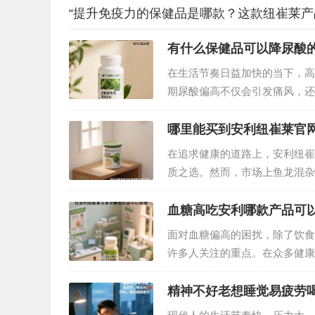
“提升免疫力的保健品是哪款？这款纽崔莱产
有什么保健品可以降尿酸
在生活节奏日益加快的当下，高
期尿酸偏高不仅会引发痛风，还
合适的保健品辅助降尿酸也至关
著的效果脱颖而出，成为降尿酸
哪里能买到安利纽崔莱官
在追求健康的道路上，安利纽崔
质之选。然而，市场上鱼龙混杂
粉？接下来为你揭晓答案。…
血糖高吃安利哪款产品可
面对血糖偏高的困扰，除了饮食
许多人关注的重点。在众多健康
养科技的结合，成为调理血糖的
势？今天就为大家详细解析。…
精神不好老想睡觉易疲劳喝