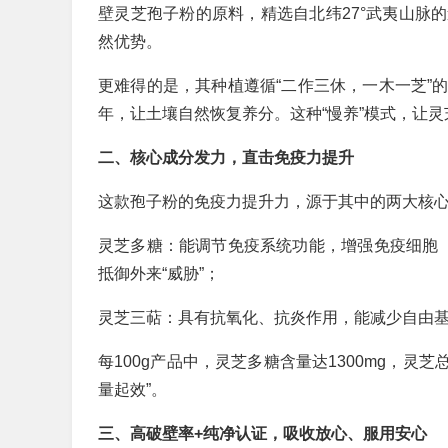
壁灵芝孢子粉的原料，精选自北纬27°武夷山脉
然优势。
更难得的是，其种植遵循“二作三休，一木一芝”
年，让土壤自然恢复养分。这种“慢养”模式，让
二、核心成分发力，直击免疫力提升
这款孢子粉的免疫力提升力，源于其中的两大核
灵芝多糖：能调节免疫系统功能，增强免疫细胞
抵御外来“威胁”；
灵芝三萜：具有抗氧化、抗炎作用，能减少自由
每100g产品中，灵芝多糖含量达1300mg，灵
量起效”。
三、高破壁率+纯净认证，吸收放心、服用安心