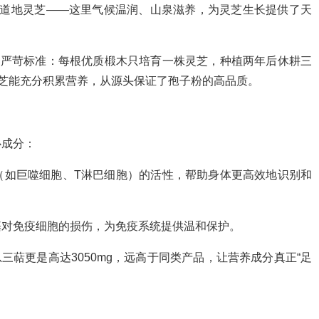
的道地灵芝——这里气候温润、山泉滋养，为灵芝生长提供了天
的严苛标准：每根优质椴木只培育一株灵芝，种植两年后休耕三
灵芝能充分积累营养，从源头保证了孢子粉的高品质。
心成分：
（如巨噬细胞、T淋巴细胞）的活性，帮助身体更高效地识别和
基对免疫细胞的损伤，为免疫系统提供温和保护。
芝总三萜更是高达3050mg，远高于同类产品，让营养成分真正“足