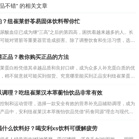
品不错” 的相关文章
的？纽崔莱舒苓易固体饮料帮你忙
尿酸血症已成为继“三高”之后的第四高，困扰着越来越多的人。长
可能对肾脏等重要器官造成损害。除了调整饮食和生活习惯，选择
重要。在众多产品中，纽崔莱舒苓易固体饮料凭借天然的成分和显
的优质之选。…
网正品？教你购买正品的方法
莱蛋白粉凭借其卓越品质和良好口碑，成为众多人补充蛋白质的优
，稍不留意就可能买到假货。究竟哪里能买到正品安利纽崔莱蛋白
以调理？吃纽崔莱汉本萃蘅怡饮品非常有效
控制和运动管理，选择一款安全有效的营养补充品辅助调理，成为
产品中，安利纽崔莱汉本萃衡怡饮品凭借“药食同源”理念与现代营
优质之选。它如何从根源改善血糖代谢？又有哪些值得信赖的优
什么饮料好？喝安利xs饮料可缓解疲劳