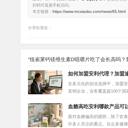
扫码可直接手机访问。
本文链接：
https://www.mcxiaobu.com/news/65.html
分享给朋友：
“纽崔莱钙镁维生素D咀嚼片吃了会长高吗？
如何加盟安利代理？加盟
在多元化的创业选择中，加盟安
直销企业，业务覆盖超100个
家居清洁等多个领域 。如果你
步。…
血糖高吃安利哪款产品可
面对血糖偏高的困扰，除了饮食
许多人关注的重点。在众多健康