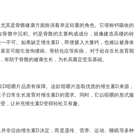
，尤其是骨骼健康方面扮演着举足轻重的角色。它堪称钙吸收的
钙在骨骼中沉积。钙是骨骼的主要构成成分，就像建造高楼的砖
缺一不可。如果缺乏维生素D，即便摄入大量钙，也难以被身体
甚至可能引发佝偻病、骨软化症等疾病 。对于处在生长发育期
，有助于骨骼的健康生长，为长高奠定坚实基础。
素D咀嚼片品质有保障。这款咀嚼片选取优质的维生素D来源，
孩子日常生长发育对维生素D的需求。同时，它以咀嚼的形式服
受，让补充维生素D变得轻松又有趣。
长并非仅由维生素D决定，而是遗传、营养、运动、睡眠等多种