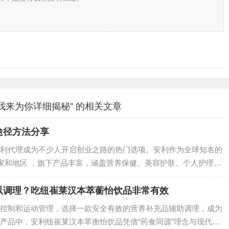
我来为你详细揭秘” 的相关文章
途径方法分享
利代理成为不少人开启创业之路的热门选项。安利作为全球知名的
国家和地区 ，旗下产品丰富，涵盖营养保健、美容护肤、个人护理和
也对安利代理加盟感兴趣，那就跟随这份攻略，迈出创业的第一
以调理？吃纽崔莱汉本萃蘅怡饮品非常有效
控制和运动管理，选择一款安全有效的营养补充品辅助调理，成为
产品中，安利纽崔莱汉本萃衡怡饮品凭借“药食同源”理念与现代营