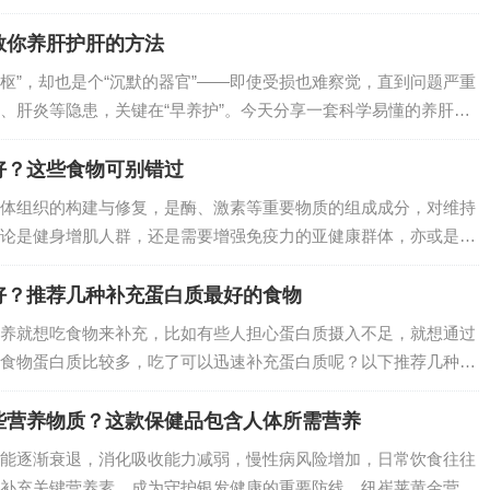
优质之选。它如何从根源改善血糖代谢？又有哪些值得信赖的优
教你养肝护肝的方法
中枢”，却也是个“沉默的器官”——即使受损也难察觉，直到问题严重
、肝炎等隐患，关键在“早养护”。今天分享一套科学易懂的养肝护
习惯，全方位守护肝脏健康～…
好？这些食物可别错过
体组织的构建与修复，是酶、激素等重要物质的组成成分，对维持
论是健身增肌人群，还是需要增强免疫力的亚健康群体，亦或是成
蛋白质摄入。下面就为大家推荐几类优质的蛋白质来源，让你轻松
好？推荐几种补充蛋白质最好的食物
养就想吃食物来补充，比如有些人担心蛋白质摄入不足，就想通过
食物蛋白质比较多，吃了可以迅速补充蛋白质呢？以下推荐几种优
性和动物性蛋白中选取代表性品类。…
些营养物质？这款保健品包含人体所需营养
能逐渐衰退，消化吸收能力减弱，慢性病风险增加，日常饮食往往
补充关键营养素，成为守护银发健康的重要防线。纽崔莱黄金营养