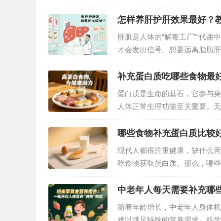
养科技的结合，成为调理血糖的
势？今天就为大家详细解析。…
怎样养肝护肝效果最好？
肝脏是人体的“解毒工厂”“代谢
才会发出信号。想要远离脂肪肝
肝方法，从饮食、作息、情绪到
补充蛋白质吃哪些食物最
蛋白质是生命的基石，它参与身
人体正常生理功能至关重要。无
长发育中的儿童，都需要充足的
补充营养 。…
哪些食物补充蛋白质比较
现代人都很注重健康，缺什么营
吃食物获取蛋白质。那么，哪些
质且常见的高蛋白食物，从植物
中老年人每天需要补充哪
随着年龄增长，中老年人身体机
难以满足特殊的营养需求。科学