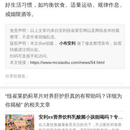
好生活习惯，如均衡饮食、适量运动、规律作息、
戒烟限酒等。
免责声明：以上文章均来自安利纽崔莱官网以及网络发布转载
整理，不是作者胡编乱造。
版权声明：本文由ai创建，
小布安利
做了修改整理发布，如需
转载请注明出处。
扫码可直接手机访问。
本文链接：
https://www.mcxiaobu.com/news/54.html
分享给朋友：
“纽崔莱奶蓟草片对养肝护肝真的有帮助吗？详细为
你揭秘” 的相关文章
安利xs营养饮料乳酸菌小孩能喝吗？专业
解析答疑
在儿童饮食健康备受关注的当下，不少家长对各类