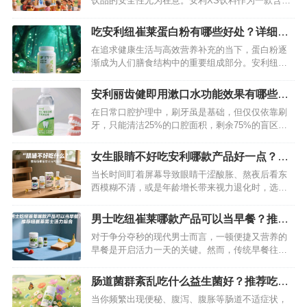
饮品的安全性尤为在意。安利XS饮料作为一款含有
乳酸菌成分的饮品进入大众视野，引发诸多家长疑
问：这款饮料小孩究竟能不能喝？我们将从成分、
吃安利纽崔莱蛋白粉有哪些好处？详细为
儿童身体特点等多方面深入分析，为家长们提供科
你揭秘一下
在追求健康生活与高效营养补充的当下，蛋白粉逐
学的参考。 …
渐成为人们膳食结构中的重要组成部分。安利纽崔
莱蛋白粉作为市场上备受瞩目的产品，凭借科学的
配方与优质的原料，为众多消费者带来了显著的健
安利丽齿健即用漱口水功能效果有哪些？
康益处。究竟食用这款蛋白粉能收获哪些惊喜？下
详细为你揭秘一下
在日常口腔护理中，刷牙虽是基础，但仅仅依靠刷
面将为你详细揭秘。…
牙，只能清洁25%的口腔面积，剩余75%的盲区就
需要漱口水来“救援”了。安利丽齿健即用漱口水作为
口腔护理界的明星产品，凭借其卓越的功效，为我
女生眼睛不好吃安利哪款产品好一点？推
们的口腔健康保驾护航。…
荐纽崔莱女士元气组合
当长时间盯着屏幕导致眼睛干涩酸胀、熬夜后看东
西模糊不清，或是年龄增长带来视力退化时，选择
针对性的营养补充至关重要。纽崔莱女士元气组合
以科学配方守护眼部健康，尤其适合女性人群——
男士吃纽崔莱哪款产品可以当早餐？推荐
它像为眼睛配备了“营养护盾”，从多维度缓解眼疲
纽崔莱男士活力组合
对于争分夺秒的现代男士而言，一顿便捷又营养的
劳、延缓眼部衰老，让双眸重焕清澈明亮。…
早餐是开启活力一天的关键。然而，传统早餐往往
存在营养不均衡、准备耗时等问题。纽崔莱男士活
力组合凭借科学配方与高效营养供给，成为男士早
肠道菌群紊乱吃什么益生菌好？推荐吃纽
餐的理想解决方案，让健康与便捷兼得。…
崔莱纤盈植萃益生菌
当你频繁出现便秘、腹泻、腹胀等肠道不适症状，