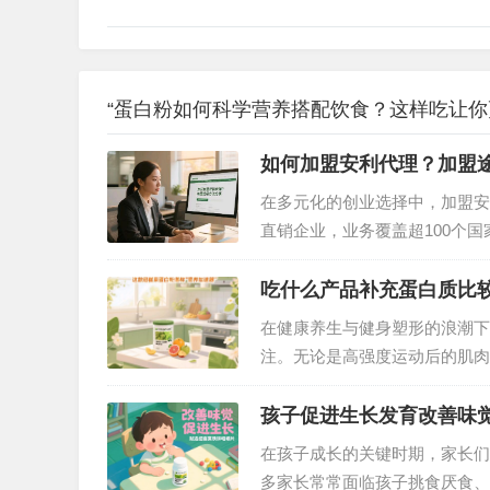
“蛋白粉如何科学营养搭配饮食？这样吃让你
如何加盟安利代理？加盟
在多元化的创业选择中，加盟安
直销企业，业务覆盖超100个
家居清洁等多个领域 。如果你
步。…
吃什么产品补充蛋白质比
在健康养生与健身塑形的浪潮下
注。无论是高强度运动后的肌肉
效地补充蛋白质都至关重要。面
需求？答案非安利纽崔莱蛋白粉
孩子促进生长发育改善味
在孩子成长的关键时期，家长们
多家长常常面临孩子挑食厌食、