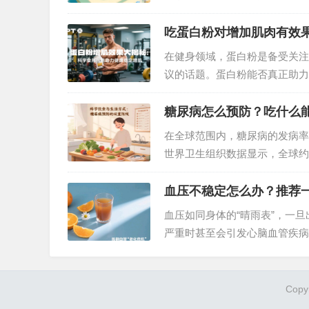
研究表明，铁和锌作为人体必需
用。纽崔莱铁锌咀嚼片凭借专业
吃蛋白粉对增加肌肉有效
在健身领域，蛋白粉是备受关注
议的话题。蛋白粉能否真正助力
细解读。…
糖尿病怎么预防？吃什么
在全球范围内，糖尿病的发病率
世界卫生组织数据显示，全球约
预，大部分2型糖尿病是可以预
尿病的预防方法。…
血压不稳定怎么办？推荐
血压如同身体的“晴雨表”，一
严重时甚至会引发心脑血管疾病
一款可靠的辅助产品也至关重要
为稳定血压的优质之选，为血压
Copy