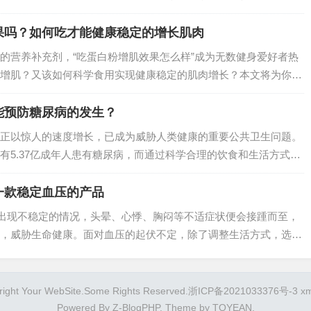
的微量元素，在儿童生长发育与味觉调节中发挥着不可替代的作
的营养配方，成为…
果吗？如何吃才能健康稳定的增长肌肉
的营养补充剂，“吃蛋白粉增肌效果怎么样”成为无数健身爱好者热
增肌？又该如何科学食用实现健康稳定的肌肉增长？本文将为你详
能预防糖尿病的发生？
正以惊人的速度增长，已成为威胁人类健康的重要公共卫生问题。
有5.37亿成年人患有糖尿病，而通过科学合理的饮食和生活方式干
防的。本文将从饮食选择和生活方式调整两方面，为您详细介绍糖
一款稳定血压的产品
旦出现不稳定的情况，头晕、心悸、胸闷等不适症状便会接踵而至，
，威胁生命健康。面对血压的起伏不定，除了调整生活方式，选择
。纽崔莱汉本萃葆芯饮品，凭借天然草本配方与科学调节机制，成
健康保驾护航…
right Your WebSite.Some Rights Reserved.
浙ICP备2021033376号-3
x
Powered By
Z-BlogPHP
. Theme by
TOYEAN
.