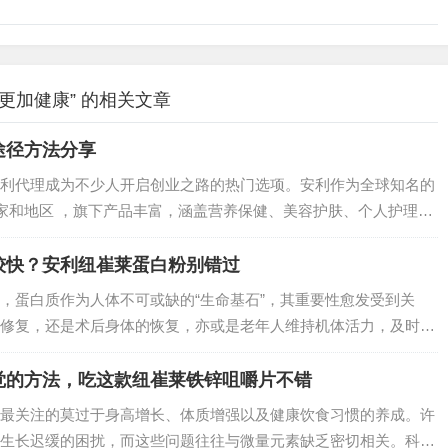
更加健康” 的相关文章
途径方法分享
利代理成为不少人开启创业之路的热门选项。安利作为全球知名的
国家和地区 ，旗下产品丰富，涵盖营养保健、美容护肤、个人护理和
也对安利代理加盟感兴趣，那就跟随这份攻略，迈出创业的第一
较快？安利纽崔莱蛋白粉别错过
，蛋白质作为人体不可或缺的“生命基石”，其重要性愈发受到关
修复，还是术后身体的恢复，亦或是老年人维持机体活力，及时高
对市面上琳琅满目的蛋白质补充产品，究竟哪一款能快速满足身体
莫属，它凭借科…
觉的方法，吃这款纽崔莱铁锌咀嚼片不错
最关注的莫过于身高增长、体质增强以及健康饮食习惯的养成。许
生长迟缓的困扰，而这些问题往往与微量元素缺乏密切相关。科学