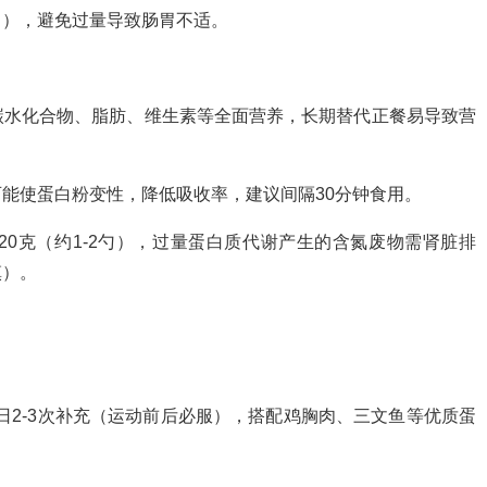
白），避免过量导致肠胃不适。
碳水化合物、脂肪、维生素等全面营养，长期替代正餐易导致营
能使蛋白粉变性，降低吸收率，建议间隔30分钟食用。
0克（约1-2勺），过量蛋白质代谢产生的含氮废物需肾脏排
慎）。
日2-3次补充（运动前后必服），搭配鸡胸肉、三文鱼等优质蛋