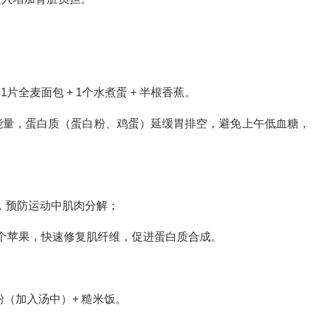
片全麦面包 + 1个水煮蛋 + 半根香蕉。
能量，蛋白质（蛋白粉、鸡蛋）延缓胃排空，避免上午低血糖，
），预防运动中肌肉分解；
+半个苹果，快速修复肌纤维，促进蛋白质合成。
粉（加入汤中）+ 糙米饭。