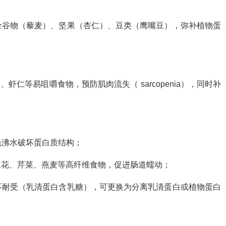
全谷物（藜麦）、坚果（杏仁）、豆类（鹰嘴豆），弥补植物蛋
虾仁等易咀嚼食物，预防肌肉流失（ sarcopenia），同时补
免沸水破坏蛋白质结构；
兰花、芹菜、燕麦等高纤维食物，促进肠道蠕动；
不耐受（乳清蛋白含乳糖），可更换为分离乳清蛋白或植物蛋白