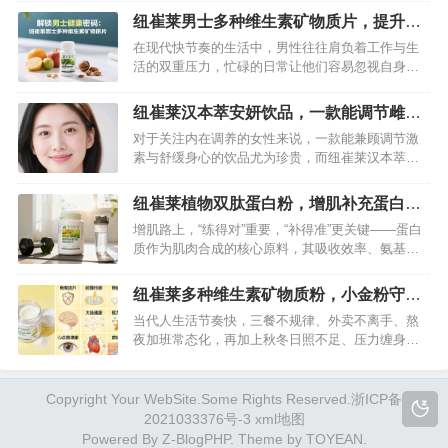
整体免疫力。纽崔莱纤盈植萃益生菌凭借科学配方
纽崔莱男士多种维生素矿物质片，提升免
与卓越功效，成为众多消费者调节肠道菌群、守护
疫力呵护心脏健康的产品
在现代快节奏的生活中，男性往往肩负着工作与生
肠道健康的优选保健品，为重塑肠道微生态带来全
活的双重压力，忙碌的日常让他们容易忽视自身的
新解决方案。…
健康。而营养的均衡摄入，对于维持男士们的身体
健康、提升生活品质至关重要。纽崔莱男士多种维
纽崔莱汉本萃安妍饮品，一款能调节雌激
生素矿物质片，就像是一位贴心的健康伙伴，为男
素，滋阴安神的饮品
对于关注内在调养的女性来说，一款能兼顾调节激
士们的健康生活保驾护航。…
素与舒缓身心的饮品尤为珍贵，而纽崔莱汉本萃安
妍饮品正是这样的存在。它以天然草本为核心，将
调节雌激素与滋阴安神的功效巧妙融合，成为不少
纽崔莱植物双肽蛋白粉，增肌补充蛋白质
女性日常养护的优选。…
好帮手
增肌路上，“练得对”重要，“补得准”更关键——蛋白
质作为肌肉合成的核心原料，其吸收效率、氨基酸
配比直接决定增肌效果。很多健身党明明练得勤、
补得多，却陷入“肌肉增长慢”“练后恢复差”的困境，
纽崔莱多种维生素矿物质粉，小金粉守护
根源就在于选了吸收慢、针对性不足的普通蛋白
全天健康活力
当代人生活节奏快，三餐不规律、外卖不离手、熬
粉。而纽崔莱植物双肽蛋白粉凭借“小分子双肽+全
夜加班常态化，再加上秋冬日照不足、压力缠身，
价营养”的科学配方，成为…
很容易陷入“隐性饥饿”——表面吃饱，实则身体长期
缺乏多种维生素和矿物质，进而出现疲惫乏力、免
疫力下降、精神萎靡等问题，哪怕睡够8小时，也难
Copyright Your WebSite.Some Rights Reserved.
浙ICP备
以拥有饱满活力。而纽崔莱多种维生素矿物质粉，
2021033376号-3
xml地图
凭借通俗好记的“小金粉”昵称，…
Powered By
Z-BlogPHP
. Theme by
TOYEAN
.