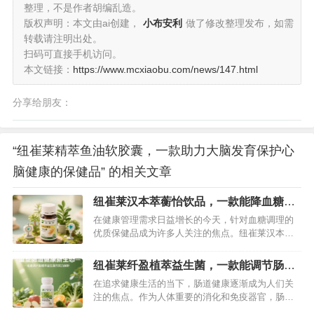
整理，不是作者胡编乱造。
版权声明：本文由ai创建，
小布安利
做了修改整理发布，如需
转载请注明出处。
扫码可直接手机访问。
本文链接：
https://www.mcxiaobu.com/news/147.html
分享给朋友：
“纽崔莱精萃鱼油软胶囊，一款助力大脑发育保护心
脑健康的保健品” 的相关文章
纽崔莱汉本萃蘅怡饮品，一款能降血糖的
保健品
在健康管理需求日益增长的今天，针对血糖调理的
优质保健品成为许多人关注的焦点。纽崔莱汉本萃
衡怡饮品，依托“药食同源”理念与现代营养科技的深
度融合，为血糖偏高人群提供了温和且科学的调理
纽崔莱纤盈植萃益生菌，一款能调节肠道
选择。这款以草本精华为核心的饮品，究竟如何发
菌群的保健品
在追求健康生活的当下，肠道健康逐渐成为人们关
挥降血糖作用？又有哪些值得关注的优势？…
注的焦点。作为人体重要的消化和免疫器官，肠道
内菌群的平衡直接影响着营养吸收、代谢功能以及