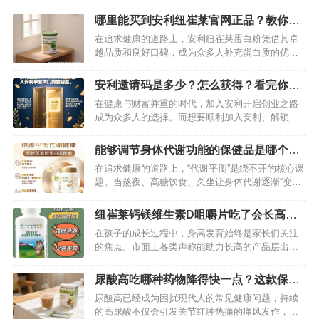
哪里能买到安利纽崔莱官网正品？教你购
买正品的方法
在追求健康的道路上，安利纽崔莱蛋白粉凭借其卓
越品质和良好口碑，成为众多人补充蛋白质的优质
之选。然而，市场上鱼龙混杂，稍不留意就可能买
到假货。究竟哪里能买到正品安利纽崔莱蛋白粉？
安利邀请码是多少？怎么获得？看完你就
接下来为你揭晓答案。…
知道了
在健康与财富并重的时代，加入安利开启创业之路
成为众多人的选择。而想要顺利加入安利、解锁丰
富权益与专业指导，一个关键的“入场券”必不可少
——安利邀请码69931366。这组数字不仅是注册的
能够调节身体代谢功能的保健品是哪个？
重要凭证，更是你链接优质资源、实现事业突破的
这款纽崔莱产品可调节
在追求健康的道路上，“代谢平衡”是绕不开的核心课
起点。…
题。当熬夜、高糖饮食、久坐让身体代谢逐渐“变
慢”，如何从根源激活代谢活力？安利纽崔莱沛源蛋
白调衡素，作为一款聚焦“代谢调节”的功能性产品，
纽崔莱钙镁维生素D咀嚼片吃了会长高
正凭借科学配方与真实效果，成为万千用户的选
吗？我来为你详细揭秘
在孩子的成长过程中，身高发育始终是家长们关注
择。它究竟有何独特之处？我们从三个维度拆解
的焦点。市面上各类声称能助力长高的产品层出不
——…
穷，其中纽崔莱维生素D咀嚼片备受瞩目。很多家长
满怀期待，希望这款产品能成为孩子长高的“秘密武
尿酸高吃哪种药物降得快一点？这款保健
器”。那么，吃了纽崔莱维生素D咀嚼片真的会长高
品可以有效降尿酸
尿酸高已经成为困扰现代人的常见健康问题，持续
吗？接下来就为你深入揭秘。…
的高尿酸不仅会引发关节红肿热痛的痛风发作，还