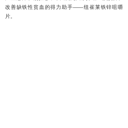
改善缺铁性贫血的得力助手——纽崔莱铁锌咀嚼
片。