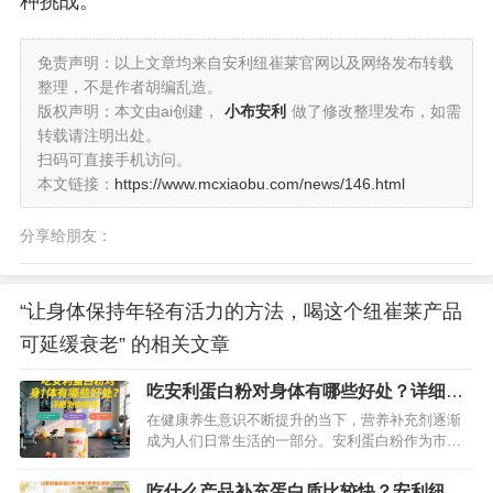
种挑战。
免责声明：以上文章均来自安利纽崔莱官网以及网络发布转载
整理，不是作者胡编乱造。
版权声明：本文由ai创建，
小布安利
做了修改整理发布，如需
转载请注明出处。
扫码可直接手机访问。
本文链接：
https://www.mcxiaobu.com/news/146.html
分享给朋友：
“让身体保持年轻有活力的方法，喝这个纽崔莱产品
可延缓衰老” 的相关文章
吃安利蛋白粉对身体有哪些好处？详细为
你揭秘
在健康养生意识不断提升的当下，营养补充剂逐渐
成为人们日常生活的一部分。安利蛋白粉作为市场
上颇受关注的营养产品，凭借其优质的成分和广泛
的用户口碑，吸引了众多消费者的目光。那么，食
吃什么产品补充蛋白质比较快？安利纽崔