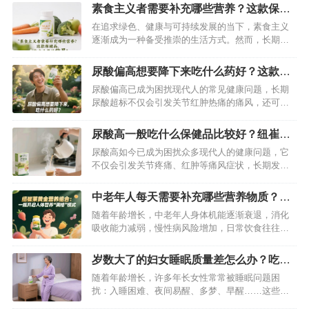
素食主义者需要补充哪些营养？这款保健
品素食者的救星
在追求绿色、健康与可持续发展的当下，素食主义
逐渐成为一种备受推崇的生活方式。然而，长期坚
持素食若缺乏科学规划，极易引发营养失衡问题。
了解素食主义者亟需补充的关键营养素，并找到有
尿酸偏高想要降下来吃什么药好？这款保
效的补充方案，是守护健康的重中之重。乐纤混合
健品别错过
尿酸偏高已成为困扰现代人的常见健康问题，长期
营养代餐凭借科学配方与多元营养，成为众多素食
尿酸超标不仅会引发关节红肿热痛的痛风，还可能
者的理想选择。…
损害肾脏功能，增加心血管疾病风险。当发现尿酸
数值亮起“红灯”，不少人首先想到通过药物控制，同
尿酸高一般吃什么保健品比较好？纽崔莱
时，合理搭配保健品也能起到事半功倍的效果。今
舒苓易固体饮料辅助降尿酸非常好
尿酸高如今已成为困扰众多现代人的健康问题，它
天就为大家介绍降尿酸的常用药物，以及一款值得
不仅会引发关节疼痛、红肿等痛风症状，长期发展
信赖的保健品——纽崔莱舒苓易固体…
还可能累及肾脏，威胁身体健康。面对尿酸高的困
扰，除了调整饮食和生活习惯，选择合适的保健品
中老年人每天需要补充哪些营养物质？这
辅助调理也至关重要。在众多保健品中，纽崔莱舒
款保健品包含人体所需营养
随着年龄增长，中老年人身体机能逐渐衰退，消化
苓益固体饮料脱颖而出，成为尿酸高人群的优质之
吸收能力减弱，慢性病风险增加，日常饮食往往难
选。…
以满足特殊的营养需求。科学补充关键营养素，成
为守护银发健康的重要防线。纽崔莱黄金营养组
岁数大了的妇女睡眠质量差怎么办？吃这
合，以精准配方覆盖中老年人核心营养需求，为晚
款纽崔莱产品可改善
随着年龄增长，许多年长女性常常被睡眠问题困
年生活注入活力。…
扰：入睡困难、夜间易醒、多梦、早醒……这些问
题不仅让白天精神萎靡，还会加速身体衰老，影响