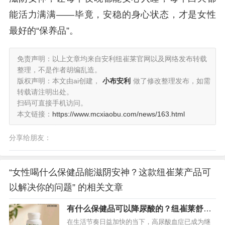
能活力满满——毕竟，安稳的身心状态，才是女性
最好的“保养品”。
免责声明：以上文章均来自安利纽崔莱官网以及网络发布转载
整理，不是作者胡编乱造。
版权声明：本文由ai创建，
小布安利
做了修改整理发布，如需
转载请注明出处。
扫码可直接手机访问。
本文链接：
https://www.mcxiaobu.com/news/163.html
分享给朋友：
“女性喝什么保健品能滋阴安神？这款纽崔莱产品可
以解决你的问题” 的相关文章
有什么保健品可以降尿酸的？纽崔莱舒苓
易固体饮料帮你忙
在生活节奏日益加快的当下，高尿酸血症已成为继