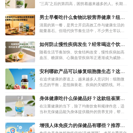
“三高”之后的第四高，困扰着越来越多的人。长期尿
酸偏高不仅会引发痛风，还可能对肾脏等重要器官
造成损害。除了调整饮食和生活习惯，选择合适的
男士早餐吃什么食物比较营养健康？纽崔
保健品辅助降尿酸也至关重要。在众多产品中，纽
莱男士活力组合别错过
清晨的第一餐，是男士开启高效工作与健康生活的
崔莱舒苓易固体饮料凭借天然的成分和显著的效果
能量基石。但现代快节奏生活中，不少男士常以包
脱颖而出，成为降尿酸的优质之选。…
子、泡面或空腹应对早餐，导致营养失衡、精力匮
乏。科学搭配的早餐需要兼顾蛋白质、维生素、矿
如何防止慢性疾病发生？经常喝这个饮料
物质等核心营养，而纽崔莱男士活力组合以精准配
就可以了
随着生活节奏加快、饮食结构改变，慢性疾病如高
方，为忙碌的男士提供了便捷又专业的营养解决方
血压、糖尿病、心脑血管疾病等正逐渐成为威胁人
案。…
类健康的“头号杀手”。这些疾病病程长、危害大，一
旦患病往往难以根治。与其在病痛中挣扎，不如主
安利哪款产品可以修复细胞微生态？这款
动出击，将预防做到位。除了养成健康生活方式，
纽崔莱产品轻松修复细胞
在追求健康的赛道上，越来越多人意识到：细胞微
科学的营养补充也是关键——纽崔莱基源欣活饮
生态的平衡，是抵御衰老、疾病的关键防线。环境
品，正是帮助我们筑牢健康防线的得力…
污染、熬夜加班、饮食不规律……这些现代人的生
活常态，正悄无声息地侵蚀着细胞微生态。而纽崔
身体健康吃什么保健品好？这款纽崔莱产
莱基源欣活饮品的出现，宛如一把精准的“健康密
品不要错过
在注重健康的当下，除了均衡饮食和规律作息，适
钥”，以突破性科技和天然植萃，为细胞微生态修复
当补充保健品能为身体提供额外的营养支持，帮助
提供高效解决方案。…
维持良好状态。但面对琳琅满目的保健品，该如何
选择呢？其实，适合自己的才是最好的，而纽崔莱
增强人体免疫力的保健品有哪些？推荐这
基源欣活饮品，就是一款针对身体机能养护的优质
款纽崔莱铁锌咀嚼片